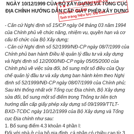
NGÀY 10/12/1999 CỦA BỘ XÂY DỰNG VÀ TỔNG CỤC
Hiệu lực: Đã biết
ĐỊA CHÍNH HƯỚNG DẪN CẤP GIẤY PHÉP XÂY DỰNG
Tình trạng hiệu lực: Đã biết
- Căn cứ Nghị định số 15/CP ngày 04 tháng 03 năm 1994
của Chính phủ về chức năng, nhiệm vụ, quyền hạn và cơ
cấu tổ chức của Bộ Xây dựng;
- Căn cứ Nghị định số 52/1999/NĐ-CP ngày 08/7/1999 của
Chính phủ ban hành Điều lệ quản lý đầu tư và xây dựng
và Nghị định số 12/2000/NĐ-CP ngày 05/05/2000 của
Chính phủ về việc sửa đổi, bổ sung một số điều của Quy
chế quản lý đầu tư và xây dựng ban hành kèm theo Nghị
định số 52/1999/NĐ-CP ngày 08/07/1999 của Chính phủ;
Sau khi thống nhất với Tổng cục Địa chính, Bộ Xây dựng
sửa đổi, bổ sung một số điểm trong Thông tư liên tịch
hướng dẫn cấp giấy phép xây dựng số 09/1999/TTLT-
BXD-TCĐC ngày 10/12/1999 của Bộ Xây dựng và Tổng
cục Địa chính như sau:
1. Bổ sung điểm 4.3 khoản 4 phần I:
Đối với nhà ở của hộ gia đình, cá nhân có chiều cao từ 3