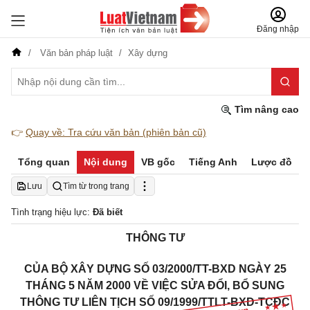
Đăng nhập
Văn bản pháp luật
Xây dựng
Tìm nâng cao
👉
Quay về: Tra cứu văn bản (phiên bản cũ)
Tổng quan
Nội dung
VB gốc
Tiếng Anh
Lược đồ
Lưu
Tìm từ trong trang
Tình trạng hiệu lực:
Đã biết
THÔNG TƯ
CỦA BỘ XÂY DỰNG SỐ 03/2000/TT-BXD NGÀY 25
THÁNG 5 NĂM 2000 VỀ VIỆC SỬA ĐỔI, BỔ SUNG
THÔNG TƯ LIÊN TỊCH SỐ 09/1999/TTLT-BXD-TCĐC