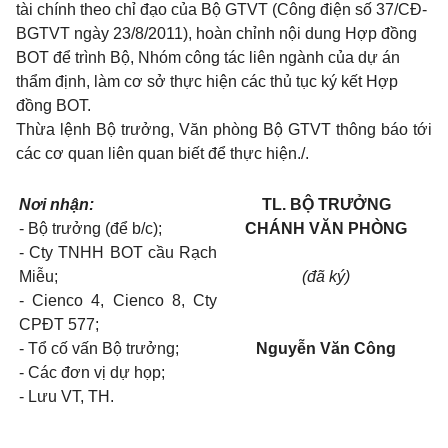
tài chính theo chỉ đạo của Bộ GTVT (Công điện số 37/CĐ-
BGTVT ngày 23/8/2011), hoàn chỉnh nội dung Hợp đồng
BOT để trình Bộ, Nhóm công tác liên ngành của dự án
thẩm định, làm cơ sở thực hiện các thủ tục ký kết Hợp
đồng BOT.
Thừa lệnh Bộ trưởng, Văn phòng Bộ GTVT thông báo tới
các cơ quan liên quan biết để thực hiện./.
Nơi nhận:
TL. BỘ TRƯỞNG
- Bộ trưởng (để b/c);
CHÁNH VĂN PHÒNG
- Cty TNHH BOT cầu Rạch
Miễu;
(đã ký)
- Cienco 4, Cienco 8, Cty
CPĐT 577;
- Tổ cố vấn Bộ trưởng;
Nguyễn Văn Công
- Các đơn vị dự họp;
- Lưu VT, TH.