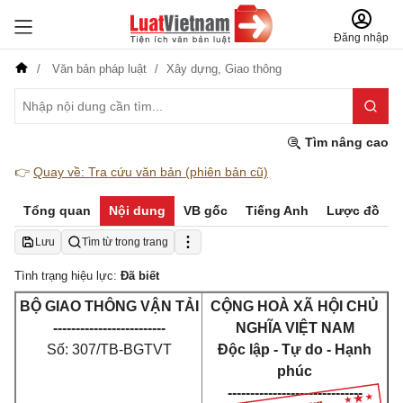
Đăng nhập
Văn bản pháp luật
Xây dựng,
Giao thông
Tìm nâng cao
👉
Quay về: Tra cứu văn bản (phiên bản cũ)
Tổng quan
Nội dung
VB gốc
Tiếng Anh
Lược đồ
Lưu
Tìm từ trong trang
Tình trạng hiệu lực:
Đã biết
BỘ GIAO THÔNG VẬN TẢI
CỘNG HOÀ XÃ HỘI CHỦ
-------------------------
NGHĨA VIỆT NAM
Số: 307/TB-BGTVT
Độc lập - Tự do - Hạnh
phúc
------------------------------