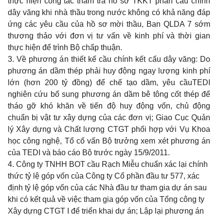
thực hiện công tác thẩm tra hồ sơ TKKT phần cầu chính
dây văng khi nhà thầu trong nước không có khả năng đáp
ứng các yêu cầu của hồ sơ mời thầu, Ban QLDA 7 sớm
thương thảo với đơn vị tư vấn về kinh phí và thời gian
thực hiện để trình Bộ chấp thuận.
3. Về phương án thiết kế cầu chính kết cấu dây văng: Do
phương án dầm thép phải huy động ngay lượng kinh phí
lớn (hơn 200 tỷ đồng) để chế tạo dầm, yêu cầu
TEDI
nghiên cứu bổ sung phương án dầm bê tông cốt thép để
tháo gỡ khó khăn về tiến độ huy động vốn, chủ động
chuẩn bị vật tư xây dựng của các đơn vị; Giao Cục Quản
lý Xây dựng và Chất lượng CTGT phối hợp với Vụ Khoa
học công nghệ, Tổ cố vấn Bộ trưởng xem xét phương án
của TEDI và báo cáo Bộ trước ngày 15/9/2011.
4. Công ty TNHH BOT cầu Rạch Miễu chuẩn xác lại chính
thức tỷ lệ góp vốn của Công ty Cổ phần đầu tư 577, xác
định tỷ lệ góp vốn của các Nhà đầu tư tham gia dự án sau
khi có kết quả về việc tham gia góp vốn của Tổng công ty
Xây dựng CTGT I để triển khai dự án; Lập lại phương án