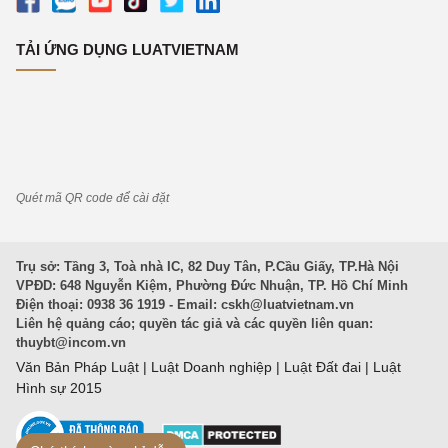
TẢI ỨNG DỤNG LUATVIETNAM
Quét mã QR code để cài đặt
Trụ sở: Tầng 3, Toà nhà IC, 82 Duy Tân, P.Cầu Giấy, TP.Hà Nội
VPĐD: 648 Nguyễn Kiệm, Phường Đức Nhuận, TP. Hồ Chí Minh
Điện thoại: 0938 36 1919 - Email:
cskh@luatvietnam.vn
Liên hệ quảng cáo; quyền tác giả và các quyền liên quan:
thuybt@incom.vn
Văn Bản Pháp Luật
|
Luật Doanh nghiệp
|
Luật Đất đai
|
Luật
Hình sự 2015