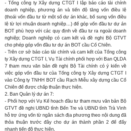
- Tổng công ty Xây dựng CTGT I lập báo cáo tài chính
doanh nghiệp, phương án và tiến độ tăng vốn điều lệ
(thoái vốn đầu tư từ một số dự án khác, bổ sung vốn điều
lệ từ lợi nhuận doanh nghiệp…) để góp vốn đầu tư dự án
BOT phù hợp với các quy định về đầu tư ra ngoài doanh
nghiệp; Doanh nghiệp có cam kết và đề nghị Bộ GTVT
cho phép góp vốn đầu tư dự án BOT cầu Cổ Chiên.
- Trên cơ sở báo cáo tài chính và cam kết của Tổng công
ty Xây dựng CTGT I, Vụ Tài chính phối hợp với Ban QLDA
7 tham mưu văn bản đề nghị Bộ Tài chính có ý kiến về
việc góp vốn đầu tư của Tổng công ty Xây dựng CTGT I
vào Công ty TNHH BOT cầu Rạch Miễu xây dựng cầu Cổ
Chiên để được chấp thuận thực hiện.
2. Ban Quản lý dự án 7:
- Phối hợp với Vụ Kế hoạch đầu tư tham mưu văn bản Bộ
GTVT đề nghị UBND tỉnh Bến Tre và UBND tỉnh Trà Vinh
hỗ trợ ứng vốn từ ngân sách địa phương theo nội dung đã
thỏa thuận trước đây cho dự án thành phần 2 để đẩy
nhanh tiến độ thực hiện.