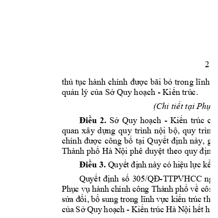
2 
thủ tục hành chính 
được
bãi bỏ
trong lĩnh v
quản lý của Sở Q
uy hoạch 
- 
Kiến t
rú
c. 
(C
hi tiết tại 
P
hụ l
Điều 
2. 
Sở 
Quy 
hoạch 
- 
Kiến 
trúc 
ch
quan 
xây 
dựng 
quy 
trình 
nội 
bộ
, 
quy 
trình 
chính 
được 
cô
ng 
bố 
tại
Q
uyết 
định 
này, 
gử
Thành phố Hà N
ộ
i ph
ê duyệt theo q
uy định.
Điều 3.
Q
uyế
t 
đị
nh
 nà
y 
có 
hi
ệu 
lự
c 
kể 
t
Qu
yết
đ
ị
nh 
số
3
05/
QĐ
-
T
TP
VHC
C 
ngà
P
hụ
c v
ụ h
ành
 ch
ính
 côn
g T
hà
nh
 phố
 về
 c
ôn
g
sử
a đ
ổi,
bổ
 sun
g tr
on
g l
ĩnh
 vự
c
 ki
ến
 tr
úc
 th
u
củ
a 
Sở
 Qu
y 
hoạ
ch 
- 
Kiế
n t
rú
c 
Hà
 N
ội 
hế
t 
hi
ệ