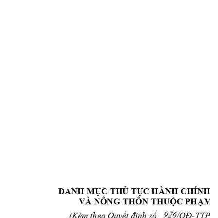
DANH MỤC TH
Ủ TỤC HÀNH CHÍNH 
VÀ 
NÔ
N
G THÔ
N
 THUỘC 
PHẠM V
Kèm theo Quy
ết định số    
/QĐ
-TTPV
(
926