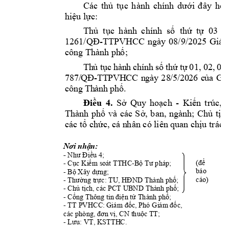
Các 
thủ 
tục 
hành 
chính 
dưới 
đ
ây 
hết
hiệu lực:
Thủ  tục 
hành 
chính  số  thứ 
tự
  03 
t
1261/QĐ
-
TTPV
HCC 
ng
ày 
08/9/2025 
Giám
công Thành ph
ố
; 
Th
ủ t
ục
hàn
h 
chí
nh 
số
 t
hứ
 t
ự 
01, 02,
 03,
787
/
QĐ
-
TT
P
VH
CC
n
gà
y 
28
/5
/
20
26 
c
ủa
Gi
cô
ng 
Th
àn
h p
hố
.
Điều 
4.
Sở 
Quy 
hoạch 
- 
Kiến 
trúc, 
T
hành 
phố
và 
các 
S
ở, 
ban, 
ngành
; 
Chủ 
tịch
các tổ chức, cá n
h
ân có liên q
uan chịu trác
h
Nơi nhận:
Như Điều 
4;
- 
(để 
- 
Cục Kiểm soá
t TTHC
-
Bộ Tư pháp
;
báo 
- 
Bộ
Xây dựng
;
cáo) 
- 
Thường trực: TU, H
ĐND Thành phố
;
- 
Chủ tịch, các PC
T UBND Thành phố
;
- C
ổng Thông tin đ
i
ệ
n t
ử
 Thành ph
ố
; 
- T
T 
PVHCC
: 
Giám đốc, Phó Giá
m đốc
,  
các phòng, đơn v
ị, CN thuộ
c TT;
- 
Lưu: VT, KSTTH
C. 