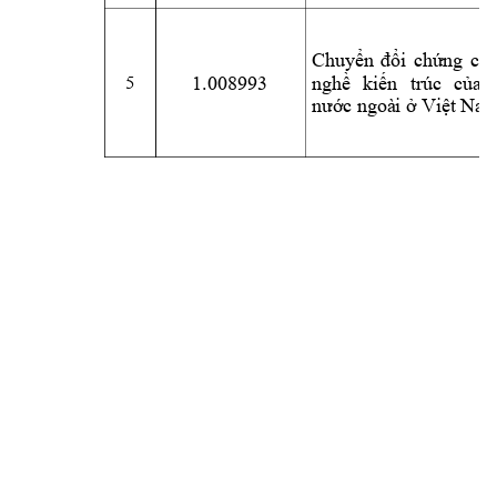
Chu
yển 
đổi 
chứ
ng 
chỉ
1.008993
ngh
ề 
kiến 
trúc
của
5 
nướ
c ngoà
i ở 
Việt
 Na