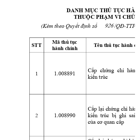
DANH MỤC TH
Ủ TỤC HÀN
THUỘC PH
ẠM VI CHỨ
C
Kèm theo Quyết 
định số            /QĐ
-TTPVH
(
926
Mã thủ tục 
STT
Tên thủ tục hành ch
hành chính 
Cấp
chứng
chỉ 
hà
nh 
1.008891
1 
kiến
trúc
Cấp
lại c
hứng ch
ỉ hàn
h
1.008990
kiến
  t
rúc
  b
ị  g
hi  s
ai
  
2 
của
 c
ơ 
qua
n cấp