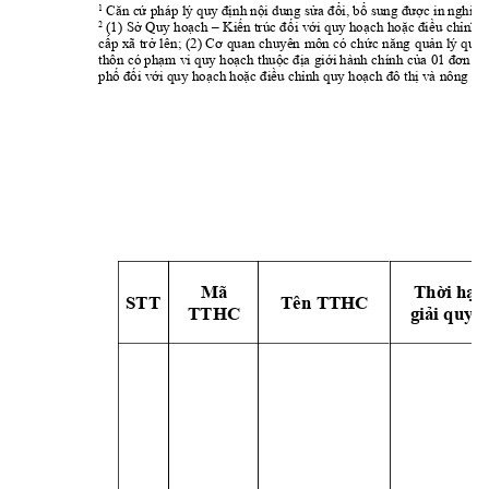
1
Căn cứ pháp
 lý quy định nội dung 
sửa đổi, bổ sung được in nghiên
2
(1)
 Sở Qu
y hoạch 
–
Kiến trúc đ
ối với 
quy hoạch 
hoặc điều
 chỉnh 
q
cấp 
xã 
tr
ở lên
; 
(2) 
Cơ 
qu
an 
chuyên 
môn 
có 
chức 
năng 
quản lý 
q
uy 
thôn 
có phạm v
i quy hoạch 
thuộc địa 
giới hành 
chính của 
01 đơn vị 
phố đối với quy
 hoạch hoặc điều chỉnh quy 
hoạch đô thị và nông
 th
Mã 
Thời hạn
STT
Tên TTHC 
TTHC
giải quyết