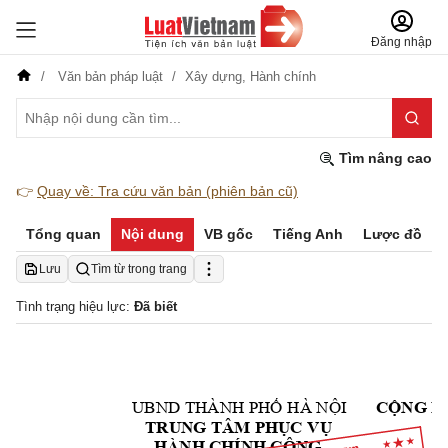
Đăng nhập
Văn bản pháp luật
Xây dựng,
Hành chính
Tìm nâng cao
👉
Quay về: Tra cứu văn bản (phiên bản cũ)
Tổng quan
Nội dung
VB gốc
Tiếng Anh
Lược đồ
Lưu
Tìm từ trong trang
Tình trạng hiệu lực:
Đã biết
UBND THÀNH PHỐ 
HÀ NỘI
CỘNG H
TRUNG TÂM PHỤC
 VỤ
HÀNH CHÍNH CÔN
G 