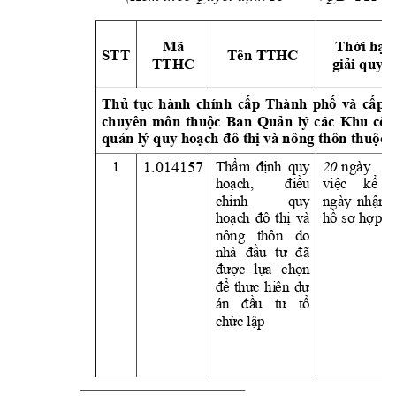
Mã 
Thời hạn
STT
Tên TTHC 
TTHC
giải quyết
Thủ 
t
ục 
hành 
chính 
cấp 
Thành
phố
và 
cấp 
chuyên 
môn 
thuộc 
Ban 
Quản 
lý 
các 
Khu 
côn
quản lý quy hoạch đ
ô thị và nô
ng thôn thuộc 
1.014157
1 
Th
ẩm 
đị
nh 
qu
y 
20 
ngày 
l
ho
ạc
h, 
đi
ều 
việc
kể 
ch
ỉn
h 
qu
y 
ngày 
nhận 
ho
ạc
h 
đô 
thị
v
à 
hồ sơ hợp lệ
nô
ng
th
ôn
do
nh
à 
đầ
u 
tư
đã 
đư
ợc 
lự
a 
ch
ọn 
để
thự
c 
hi
ện 
dự 
án
đầ
u 
t
ư 
t
ổ 
ch
ức 
lậ
p