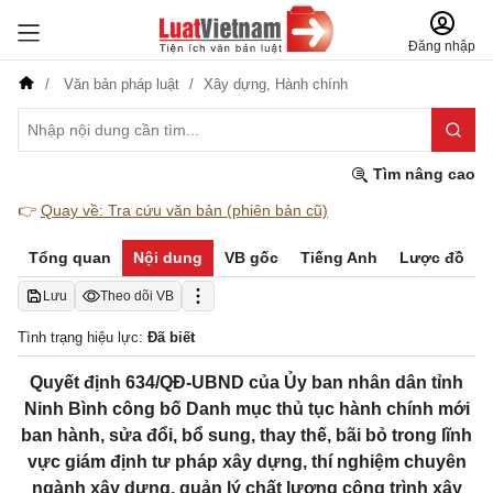
Đăng nhập
Văn bản pháp luật
Xây dựng,
Hành chính
Tìm nâng cao
👉
Quay về: Tra cứu văn bản (phiên bản cũ)
Tổng quan
Nội dung
VB gốc
Tiếng Anh
Lược đồ
Lưu
Theo dõi VB
Tình trạng hiệu lực:
Đã biết
Quyết định 634/QĐ-UBND của Ủy ban nhân dân tỉnh
Ninh Bình công bố Danh mục thủ tục hành chính mới
ban hành, sửa đổi, bổ sung, thay thế, bãi bỏ trong lĩnh
vực giám định tư pháp xây dựng, thí nghiệm chuyên
ngành xây dựng, quản lý chất lượng công trình xây