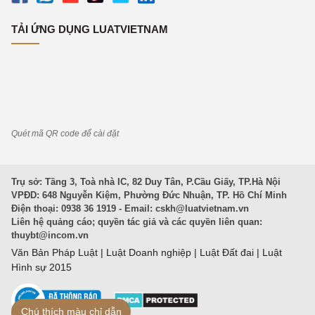
TẢI ỨNG DỤNG LUATVIETNAM
Quét mã QR code để cài đặt
Trụ sở: Tầng 3, Toà nhà IC, 82 Duy Tân, P.Cầu Giấy, TP.Hà Nội
VPĐD: 648 Nguyễn Kiệm, Phường Đức Nhuận, TP. Hồ Chí Minh
Điện thoại: 0938 36 1919 - Email:
cskh@luatvietnam.vn
Liên hệ quảng cáo; quyền tác giả và các quyền liên quan:
thuybt@incom.vn
Văn Bản Pháp Luật
|
Luật Doanh nghiệp
|
Luật Đất đai
|
Luật
Hình sự 2015
Chú thích màu chỉ dẫn