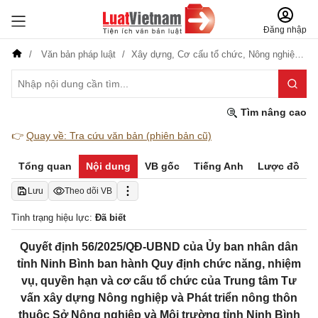
Đăng nhập
Văn bản pháp luật
Xây dựng,
Cơ cấu tổ chức,
Nông nghiệp-Lâm nghiệp
Tìm nâng cao
👉
Quay về: Tra cứu văn bản (phiên bản cũ)
Tổng quan
Nội dung
VB gốc
Tiếng Anh
Lược đồ
Lưu
Theo dõi VB
Tình trạng hiệu lực:
Đã biết
Quyết định 56/2025/QĐ-UBND của Ủy ban nhân dân
tỉnh Ninh Bình ban hành Quy định chức năng, nhiệm
vụ, quyền hạn và cơ cấu tổ chức của Trung tâm Tư
vấn xây dựng Nông nghiệp và Phát triển nông thôn
thuộc Sở Nông nghiệp và Môi trường tỉnh Ninh Bình