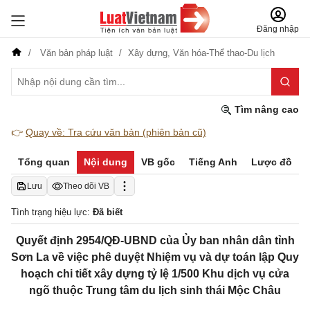
Đăng nhập
Văn bản pháp luật
Xây dựng,
Văn hóa-Thể thao-Du lịch
Tìm nâng cao
👉
Quay về: Tra cứu văn bản (phiên bản cũ)
Tổng quan
Nội dung
VB gốc
Tiếng Anh
Lược đồ
Lưu
Theo dõi VB
Tình trạng hiệu lực:
Đã biết
Quyết định 2954/QĐ-UBND của Ủy ban nhân dân tỉnh
Sơn La về việc phê duyệt Nhiệm vụ và dự toán lập Quy
hoạch chi tiết xây dựng tỷ lệ 1/500 Khu dịch vụ cửa
ngõ thuộc Trung tâm du lịch sinh thái Mộc Châu