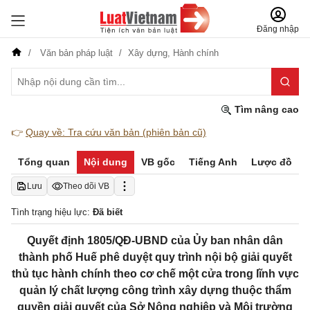
Đăng nhập
Văn bản pháp luật
Xây dựng,
Hành chính
Tìm nâng cao
👉
Quay về: Tra cứu văn bản (phiên bản cũ)
Tổng quan
Nội dung
VB gốc
Tiếng Anh
Lược đồ
Lưu
Theo dõi VB
Tình trạng hiệu lực:
Đã biết
Quyết định 1805/QĐ-UBND của Ủy ban nhân dân
thành phố Huế phê duyệt quy trình nội bộ giải quyết
thủ tục hành chính theo cơ chế một cửa trong lĩnh vực
quản lý chất lượng công trình xây dựng thuộc thẩm
quyền giải quyết của Sở Nông nghiệp và Môi trường