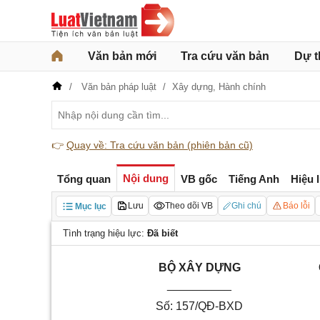
Văn bản mới
Tra cứu văn bản
Dự t
Văn bản pháp luật
Xây dựng,
Hành chính
👉
Quay về: Tra cứu văn bản (phiên bản cũ)
Nội dung
Tổng quan
VB gốc
Tiếng Anh
Hiệu 
Lưu
Theo dõi VB
Ghi chú
Báo lỗi
Mục lục
Tình trạng hiệu lực:
Đã biết
BỘ XÂY DỰNG
__________
Số:
157/QĐ-BXD