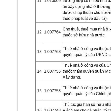
11
1.010009
trường hợp có nhiều nhà đ
án xây dựng nhà ở thương
được chấp thuận chủ trươn
theo pháp luật về đầu tư).
Cho thuê, thuê mua nhà ở x
12
1.007764
thuộc sở hữu nhà nước.
Thuê nhà ở công vụ thuộc 
13
1.007763
quyền quản lý của
U
BND cấ
Thuê nhà ở công vụ của C
14
1.007755
thuộc thẩm quyền quản lý 
Xây dựng.
Thuê nhà ở công vụ thuộc 
15
1.007753
quyền quản lý của Chính p
Thủ tục gia hạn sở hữu nhà
16
1.007748
Việt Nam cho cá nhân, tổ 