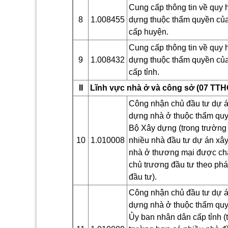
Cung cấp thông tin về quy 
8
1.008455
dựng thuộc thẩm quyền c
cấp huyện.
Cung cấp thông tin về quy 
9
1.008432
dựng thuộc thẩm quyền c
cấp tỉnh.
II
Lĩnh vực nhà ở và công sở (07 TTHC
Công nhận chủ đầu tư dự á
dựng nhà ở thuộc thẩm qu
Bộ Xây dựng (trong trường
10
1.010008
nhiều nhà đầu tư dự án xâ
nhà ở thương mại được ch
chủ trương đầu tư theo phá
đầu tư).
Công nhận chủ đầu tư dự á
dựng nhà ở thuộc thẩm qu
Ủ
y ban nhân dân cấp tỉnh (