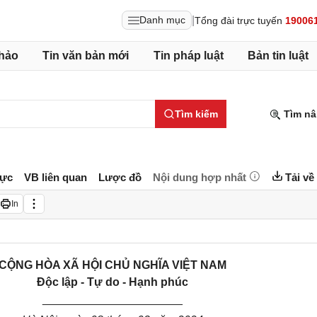
|
Danh mục
Tổng đài trực tuyến
19006
hảo
Tin văn bản mới
Tin pháp luật
Bản tin luật
Tìm kiếm
Tìm nâ
lực
VB liên quan
Lược đồ
Nội dung hợp nhất
Tải về
In
CỘNG HÒA XÃ HỘI CHỦ NGHĨA VIỆT NAM
Độc lập - Tự do - Hạnh phúc
______________________