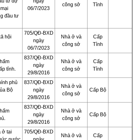
ầu tư dự
ngày
công sở
Tỉnh
 mại
06/7/2023
g đầu tư
705/QĐ-BXD
ã hội
Nhà ở và
Cấp
ngày
công sở
Tỉnh
06/7/2023
837/QĐ-BXD
thẩm
Nhà ở và
Cấp
ngày
p tỉnh.
công sở
Tỉnh
29/8/2016
hính phủ
837/QĐ-BXD
Nhà ở và
của Bộ
ngày
Cấp Bộ
công sở
29/8/2016
837/QĐ-BXD
thẩm
Nhà ở và
ngày
Cấp Bộ
hủ.
công sở
29/8/2016
 ở tại
705/QĐ-BXD
Nhà ở và
Cấp
chức nước
ngày