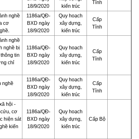
Tỉnh
18/9/2020
kiến trúc
hành nghề
1186a/QĐ-
Quy hoạch
Cấp
ủa cơ
BXD
ngày
xây dựng,
Tỉnh
ghề.
18/9/2020
kiến trúc
hành nghề
h nghề bị
1186a/QĐ-
Quy hoạch
Cấp
thông tin
BXD
ngày
xây dựng,
Tỉnh
ứng chỉ
18/9/2020
kiến trúc
1186a/QĐ-
Quy hoạch
h nghề
Cấp
BXD
ngày
xây dựng,
Tỉnh
18/9/2020
kiến trúc
ã hội -
 cứu, cơ
1186a/QĐ-
Quy hoạch
c hiện sát
BXD
ngày
xây dựng,
Cấp Bộ
ghề kiến
18/9/2020
kiến trúc