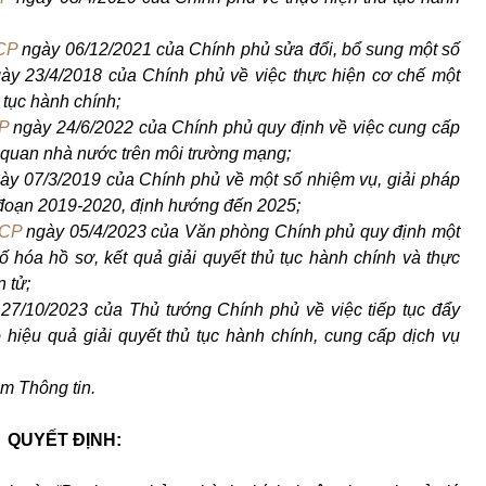
CP
ngày 06/12/2021 của Chính phủ sửa đ
ổ
i, bổ sung một số
ày 23/4/2018 của
Chính phủ về
việc thực hiện cơ chế một
 tục hành chính;
P
ngày 24/6/2022 của Chính phủ quy định v
ề
việc cung cấp
ơ quan nhà nước trên môi trường mạng;
ày 07/3/2019 của Chính phủ về một s
ố
nhiệm vụ, giải pháp
 đoạn 2019-2020, định hướng đến 2025;
PCP
ngày 05/4/2023 của Văn phòng Ch
í
nh phủ quy định một
ố hóa hồ sơ, kết quả giải quyết thủ tục hành chính và thực
n tử;
27/10/2023 của Thủ tướng Chính phủ về việc tiếp tục đ
ẩ
y
hiệu quả giải quyết thủ tục hành chính, cung cấp dịch vụ
m Thông tin.
QUYẾT ĐỊNH: