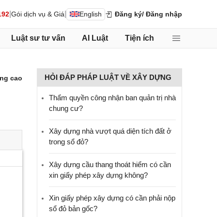
|
|
192
Gói dịch vụ & Giá
English
Đăng ký
/ Đăng nhập
Luật sư tư vấn
AI Luật
Tiện ích
HỎI ĐÁP PHÁP LUẬT VỀ XÂY DỰNG
ng cao
Thẩm quyền công nhận ban quản trị nhà
chung cư?
Xây dựng nhà vượt quá diện tích đất ở
trong sổ đỏ?
Xây dựng cầu thang thoát hiểm có cần
xin giấy phép xây dựng không?
Xin giấy phép xây dựng có cần phải nộp
sổ đỏ bản gốc?