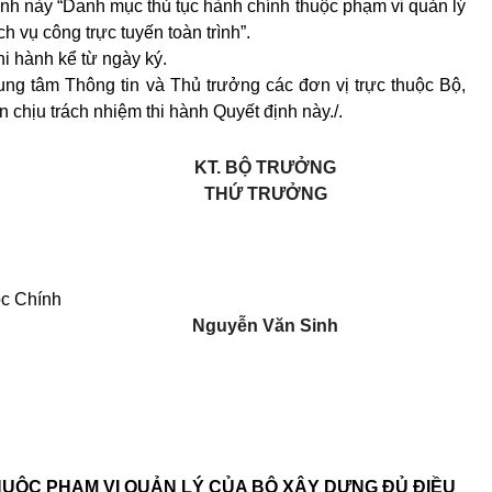
nh này “Danh mục thủ tục hành chính thuộc phạm vi quản lý
h vụ công trực tuyến toàn trình”.
hi hành kể từ ngày ký.
ng tâm Thông tin và Thủ trưởng các đ
ơ
n vị trực thuộc Bộ,
 chịu trách nhiệm thi hành Quyết định này./.
KT. BỘ TRƯỞNG
THỨ TRƯỞNG
ộc Chính
Nguyễn Văn Sinh
;
UỘC PHẠM VI QUẢN LÝ CỦA BỘ XÂY DỰNG ĐỦ ĐIỀU