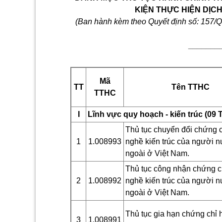
KIỆN
THỰC HIỆN DỊC
(Ban hành kèm theo Quyết định số: 157
_______
Mã
TT
Tên
TTHC
TTHC
I
Lĩnh vực quy hoạch - kiến trúc (09
Th
ủ
tục chuyển đổi chứng 
1
1.008993
nghề kiến trúc của người 
ngoài ở Việt Nam.
Thủ tục công nhận chứng c
2
1.008992
nghề kiến trúc của người 
ngoài ở Việt Nam.
Thủ tục gia hạn chứng chỉ 
3
1.008991