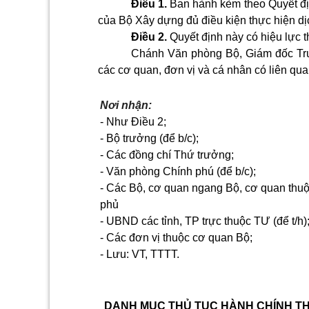
Điều 1.
Ban hành kèm theo Quyết đị
của Bộ Xây dựng đủ điều kiện thực hiện dịc
Điều 2.
Quyết định này có hiệu lực t
Chánh Văn phòng Bộ, Giám đốc Tru
các cơ quan, đơn vị và cá nhân có liên quan
Nơi nhận:
-
Như Điều 2;
-
Bộ trưởng (để b/c);
-
Các đồng chí Thứ trưởng;
-
Văn phòng Chính phú (đ
ể
b/c);
-
Các Bộ, cơ quan ngang Bộ, cơ quan thu
phủ
-
UBND các tỉnh, TP trực thuộc TƯ (để t/h)
-
Các đơn vị thuộc cơ quan Bộ;
-
Lưu: VT, TTTT.
DANH MỤC THỦ TỤC HÀNH CHÍNH TH