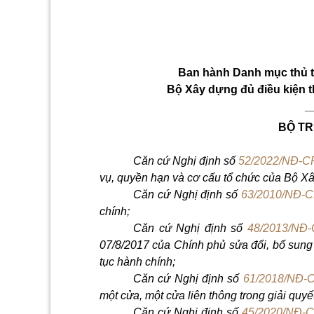
Ban hành Danh mục thủ t
Bộ Xây dựng đủ điều kiện t
_
BỘ T
Căn cứ Nghị định số
52/2022/NĐ-C
vụ, quy
ề
n hạn và cơ c
ấu
tổ chức của Bộ Xâ
Căn cứ Nghị định số
63/2010/NĐ-
chính;
Căn cứ Nghị định số
48/2013/NĐ
07/8/2017 của Chính
phủ sửa đổi
, bổ sung
tục hành chính;
Căn cứ Nghị định số
61/2018/NĐ-
một cửa, một cửa liên thông trong giải quyế
Căn cứ Nghị định số
45/2020/NĐ-