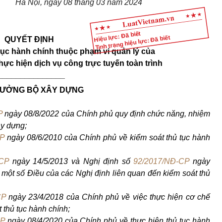
Hà Nội, ngày 08 tháng 03 năm 2024
Hiệu lực: Đã biết
Tình trạng hiệu lực: Đã biết
QUYẾT ĐỊNH
ục hành chính thuộc phạm vi quản lý của
hực hiện dịch vụ công trực tuyến toàn trình
_______________
RƯỞNG BỘ XÂY
DỰNG
P
ngày 08/8/2022 của Chính phủ quy định chức năng, nhiệm
y dựng;
CP
ngày 08/6/2010 của
Chính phủ về kiểm
soát thủ tục hành
-CP
ngày 14/5/2013 và Nghị định số
92/2017/NĐ-CP
ngày
 một s
ố
Điều của các Nghị định liên quan đ
ế
n kiểm soát thủ
CP
ngày 23/4/2018 của Chính phủ về việc thực hiện cơ chế
t thủ tục hành chính;
CP
ngày 08/4/2020 của Chính ph
ủ
về thực hiện thủ tục hành