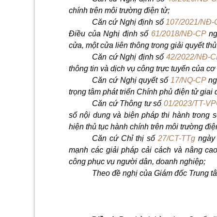
chính trên môi trường điện tử;
Căn cứ Nghị định số
107/2021/NĐ-
Điều của Nghị định s
ố
61/2018/NĐ-CP
ng
cửa, một cửa liên thông trong giải quyết thủ
Căn c
ứ
Nghị định số
42/2022/NĐ-C
thông tin và dịch vụ công trực tuyến của c
Căn cứ Nghị quyết số
17/NQ-CP
ng
trọng t
â
m phát
triển Chính phủ
điện tử giai
Căn cứ Thông tư s
ố
01/2023/TT-V
s
ố
nội dung và biện pháp thi hành trong s
hiện thủ tục hành chính trên môi trường điệ
Căn cứ Chỉ thị số
27/CT-TTg
ngày 
mạnh các giải pháp cải cách và nâng cao 
công phục vụ người d
â
n, doanh nghiệp;
Theo đề nghị của Giám đốc Trung tâ