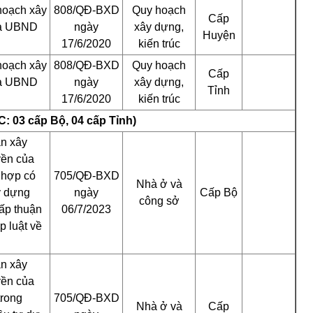
hoạch xây
808/QĐ-BXD
Quy hoạch
Cấp
ủa UBND
ngày
xây dựng,
Huyện
17/6/2020
kiến trúc
hoạch xây
808/QĐ-BXD
Quy hoạch
Cấp
ủa UBND
ngày
xây dựng,
Tỉnh
17/6/2020
kiến trúc
: 03 cấp Bộ, 04 cấp Tỉnh)
n xây
yền của
 hợp có
705/QĐ-BXD
Nhà ở và
y dựng
ngày
Cấp Bộ
công sở
ấp thuận
06/7/2023
p luật về
n xây
yền của
trong
705/QĐ-BXD
Nhà ở và
Cấp