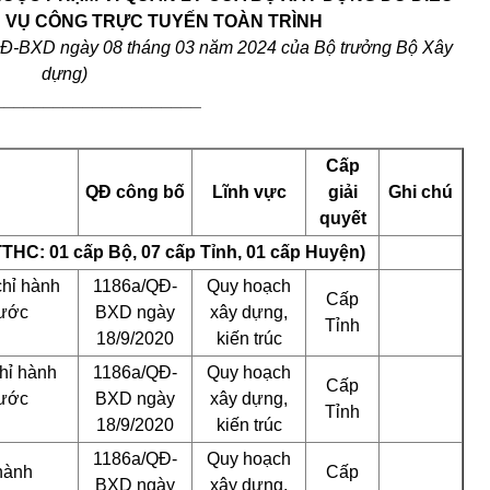
H VỤ CÔNG TRỰC TUYẾN TOÀN TRÌNH
/QĐ-BXD ngày 08 tháng 03 năm 2024 của Bộ trưởng Bộ Xây
dựng)
_____________________
Cấp
QĐ công bố
Lĩnh vực
giải
Ghi chú
quyết
 TTHC: 01 cấp Bộ, 07 cấp Tỉnh, 01 cấp Huyện)
chỉ hành
1186a/QĐ-
Quy hoạch
Cấp
nước
BXD
ngày
xây dựng,
Tỉnh
18/9/2020
kiến trúc
hỉ hành
1186a/QĐ-
Quy hoạch
Cấp
nước
BXD
ngày
xây dựng,
Tỉnh
18/9/2020
kiến trúc
1186a/QĐ-
Quy hoạch
hành
Cấp
BXD
ngày
xây dựng,