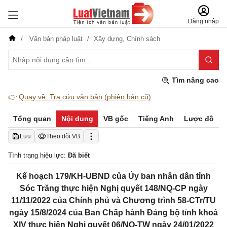
Đăng nhập
Văn bản pháp luật
Xây dựng,
Chính sách
Tìm nâng cao
👉
Quay về: Tra cứu văn bản (phiên bản cũ)
Tổng quan
Nội dung
VB gốc
Tiếng Anh
Lược đồ
Lưu
Theo dõi VB
Tình trạng hiệu lực:
Đã biết
Kế hoạch 179/KH-UBND của Ủy ban nhân dân tỉnh
Sóc Trăng thực hiện Nghị quyết 148/NQ-CP ngày
11/11/2022 của Chính phủ và Chương trình 58-CTr/TU
ngày 15/8/2024 của Ban Chấp hành Đảng bộ tỉnh khoá
XIV thực hiện Nghị quyết 06/NQ-TW ngày 24/01/2022