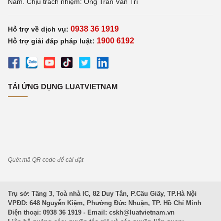
Nam. Chịu trách nhiệm: Ông Trần Văn Trí
0938 36 1919
Hỗ trợ về dịch vụ:
1900 6192
Hỗ trợ giải đáp pháp luật:
TẢI ỨNG DỤNG LUATVIETNAM
Quét mã QR code để cài đặt
Trụ sở: Tầng 3, Toà nhà IC, 82 Duy Tân, P.Cầu Giấy, TP.Hà Nội
VPĐD: 648 Nguyễn Kiệm, Phường Đức Nhuận, TP. Hồ Chí Minh
Điện thoại: 0938 36 1919 - Email:
cskh@luatvietnam.vn