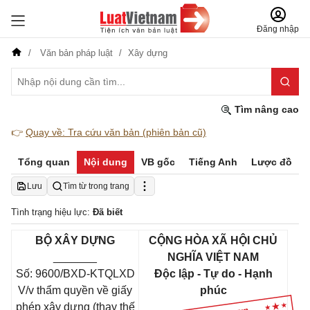
Đăng nhập
Văn bản pháp luật
Xây dựng
Tìm nâng cao
👉
Quay về: Tra cứu văn bản (phiên bản cũ)
Tổng quan
Nội dung
VB gốc
Tiếng Anh
Lược đồ
Lưu
Tìm từ trong trang
Tình trạng hiệu lực:
Đã biết
BỘ XÂY DỰNG
CỘNG HÒA XÃ HỘI CHỦ
_______
NGHĨA VIỆT NAM
Số: 9600/BXD-KTQLXD
Độc lập - Tự do - Hạnh
V/v thẩm quyền về giấy
phúc
phép xây dựng (thay thế
_____________________