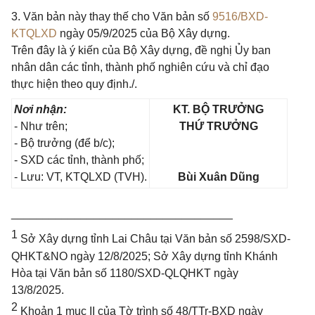
3. Văn bản này thay thế cho Văn bản số
9516/BXD-
KTQLXD
ngày 05/9/2025 của Bộ Xây dựng.
Trên đây là ý kiến của Bộ Xây dựng, đề nghị Ủy ban
nhân dân các tỉnh, thành phố nghiên cứu và chỉ đạo
thực hiện theo quy định./.
Nơi nhận:
KT. BỘ TRƯỞNG
- Như trên;
THỨ TRƯỞNG
- Bộ trưởng (để b/c);
- SXD các tỉnh, thành phố;
- Lưu: VT, KTQLXD (TVH).
Bùi Xuân Dũng
___________________________________
1
Sở Xây dựng tỉnh Lai Châu tại Văn bản số 2598/SXD-
QHKT&NO ngày 12/8/2025; Sở Xây dựng tỉnh Khánh
Hòa tại Văn bản số 1180/SXD-QLQHKT ngày
13/8/2025.
2
Khoản 1 mục II của Tờ trình số 48/TTr-BXD ngày