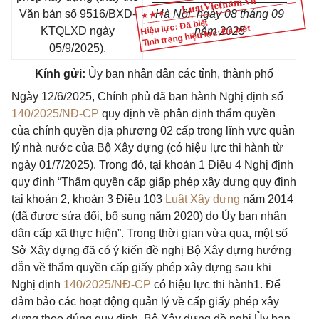
Văn bản số 9516/BXD-
Hà Nội, ngày 08 tháng 09
Hiệu lực: Đã biết
Tình trạng hiệu lực: Đã biết
KTQLXD ngày
năm 2025
05/9/2025).
Kính gửi:
Ủy ban nhân dân các tỉnh, thành phố
Ngày 12/6/2025, Chính phủ đã ban hành Nghị định số
140/2025/NĐ-CP
quy định về phân định thẩm quyền
của chính quyền địa phương 02 cấp trong lĩnh vực quản
lý nhà nước của Bộ Xây dựng (có hiệu lực thi hành từ
ngày 01/7/2025). Trong đó, tại khoản 1 Điều 4 Nghị định
quy định “Thẩm quyền cấp giấp phép xây dựng quy định
tại khoản 2, khoản 3 Điều 103
Luật Xây dựng
năm 2014
(đã được sửa đổi, bổ sung năm 2020) do Ủy ban nhân
dân cấp xã thực hiện”. Trong thời gian vừa qua, một số
Sở Xây dựng đã có ý kiến đề nghị Bộ Xây dựng hướng
dẫn về thẩm quyền cấp giấy phép xây dựng sau khi
Nghị định
140/2025/NĐ-CP
có hiệu lực thi hành1. Để
đảm bảo các hoạt động quản lý về cấp giấy phép xây
dựng theo đúng quy định, Bộ Xây dựng đề nghị Ủy ban