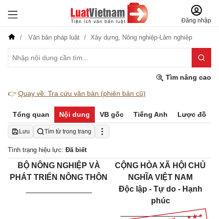
Đăng nhập
Văn bản pháp luật
Xây dựng,
Nông nghiệp-Lâm nghiệp
Tìm nâng cao
👉
Quay về: Tra cứu văn bản (phiên bản cũ)
Tổng quan
Nội dung
VB gốc
Tiếng Anh
Lược đồ
Lưu
Tìm từ trong trang
Tình trạng hiệu lực:
Đã biết
BỘ NÔNG NGHIỆP VÀ
CỘNG HÒA XÃ HỘI CHỦ
PHÁT TRIỂN NÔNG THÔN
NGHĨA VIỆT NAM
_______________
Độc lập - Tự do - Hạnh
phúc
__________________