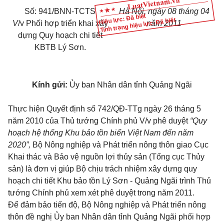
Số: 941/BNN-TCTS
Hà Nội, ngày 08 tháng 04
Hiệu lực: Đã biết
Tình trạng hiệu lực: Đã biết
V
/v Phối hợp triển khai xây
năm 2011
dựng Quy hoạch chi tiết
KBTB Lý Sơn.
Kính gửi:
Ủy ban Nhân dân tỉnh Quảng Ngãi
Thực hiện Quyết định số 742/QĐ-TTg ngày 26 tháng 5
năm 2010 của Thủ tướng Chính phủ V/v phê duyệt
“Quy
hoạch hệ thống Khu bảo tồn biển Việt Nam đến năm
2020”,
Bộ Nông nghiệp và Phát triển nông thôn giao Cục
Khai thác và Bảo vệ nguồn lợi thủy sản (Tổng cục Thủy
sản) là đơn vị giúp Bộ chịu trách nhiệm xây dựng quy
hoạch chi tiết Khu bảo tồn Lý Sơn - Quảng Ngãi trình Thủ
tướng Chính phủ xem xét phê duyệt trong năm 2011.
Để đảm bảo tiến độ, Bộ Nông nghiệp và Phát triển nông
thôn đề nghị Ủy ban Nhân dân tỉnh Quảng Ngãi phối hợp