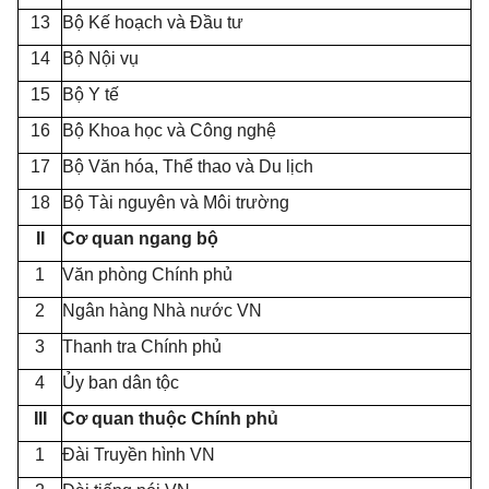
13
Bộ Kế hoạch và Đầu tư
14
Bộ Nội vụ
15
Bộ Y tế
16
Bộ Khoa học và Công nghệ
17
Bộ Văn hóa, Thể thao và Du lịch
18
Bộ Tài nguyên và Môi trường
II
Cơ quan ngang bộ
1
Văn phòng Chính phủ
2
Ngân hàng Nhà nước VN
3
Thanh tra Chính phủ
4
Ủy ban dân tộc
III
Cơ quan thuộc Chính phủ
1
Đài Truyền hình VN