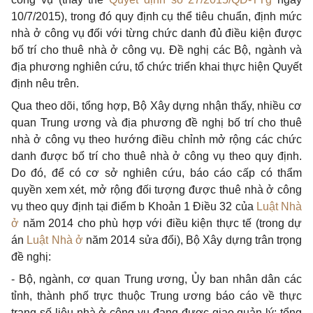
10/7/2015), trong đó quy định cụ thể tiêu chuẩn, định mức
nhà ở công vụ đối với từng chức danh đủ điều kiện được
bố trí cho thuê nhà ở công vụ. Đề nghị các Bộ, ngành và
địa phương nghiên cứu, tổ chức triển khai thực hiện Quyết
định nêu trên.
Qua theo dõi, tổng hợp, Bộ Xây dựng nhận thấy, nhiều cơ
quan Trung ương và địa phương đề nghị bố trí cho thuê
nhà ở công vụ theo hướng điều chỉnh mở rộng các chức
danh được bố trí cho thuê nhà ở công vụ theo quy định.
Do đó, để có cơ sở nghiên cứu, báo cáo cấp có thẩm
quyền xem xét, mở rộng đối tượng được thuê nhà ở công
vụ theo quy định tại điểm b Khoản 1 Điều 32 của
Luật Nhà
ở
năm 2014 cho phù hợp với điều kiện thực tế (trong dự
án
Luật Nhà ở
năm 2014 s
ử
a đổi), Bộ Xây dựng trân trọng
đề nghị:
- Bộ, ngành, cơ quan Trung ương, Ủy ban nhân dân các
tỉnh, thành phố trực thuộc Trung ương báo cáo về thực
trạng số liệu nhà ở công vụ đang được giao quản lý; tổng