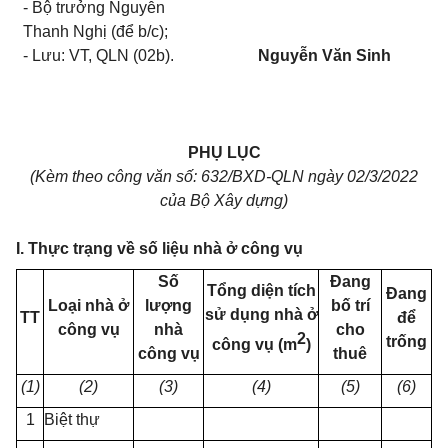
- Bộ trưởng Nguyễn
Thanh Nghị (để b/c);
- Lưu: VT, QLN (02b).
Nguyễn Văn Sinh
PHỤ LỤC
(Kèm theo công văn số: 632/BXD-QLN ngày 02/3/2022
của Bộ Xây dựng)
I. Thực trạng về số liệu nhà ở công vụ
Số
Đang
Tổng diện tích
Đang
Loại nhà ở
lượng
bố trí
sử dụng nhà ở
TT
để
công vụ
nhà
cho
2
trống
công vụ (m
)
công vụ
thuê
(1)
(2)
(3)
(4)
(5)
(6)
1
Biệt thự