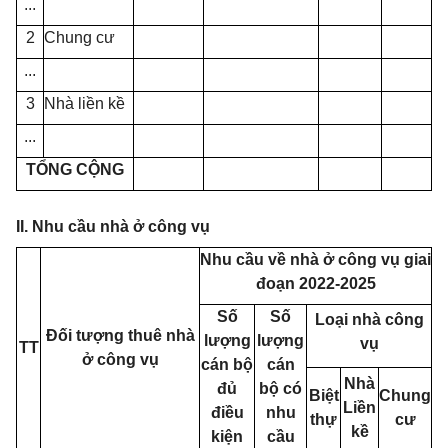
...
2
Chung cư
...
3
Nhà liền kề
...
TỔNG CỘNG
II. Nhu cầu nhà ở công vụ
Nhu cầu về nhà ở công vụ giai
đoạn 2022-2025
Số
Số
Loại nhà công
Đối tượng thuê nhà
lượng
lượng
vụ
TT
ở công vụ
cán bộ
cán
Nhà
đủ
bộ có
Biệt
Chung
Liền
điều
nhu
thự
cư
kề
kiện
cầu