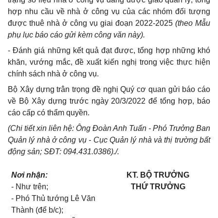
hợp nhu cầu về nhà ở công vụ của các nhóm đối tượng
được thuê nhà ở công vụ giai đoạn 2022-2025
(theo Mẫu
phụ lục báo cáo gửi kèm công văn này).
- Đánh giá những kết quả đạt được, tổng hợp những khó
khăn, vướng mắc, đề xuất kiến nghị trong việc thực hiện
chính sách nhà ở công vụ.
Bộ Xây dựng trân trọng đề nghị Quý cơ quan gửi báo cáo
về Bộ Xây dựng trước ngày 20/3/2022 để tổng hợp, báo
cáo cấp có thẩm quyền.
(Chi tiết xin liên hệ: Ông Đoàn Anh Tuấn - Phó Trưởng Ban
Quản lý nhà ở công vụ - Cục Quản lý nhà và thị trường bất
động sản; SĐT: 094.431.0386)./.
Nơi nhận:
KT. BỘ TRƯỞNG
- Như trên;
THỨ TRƯỞNG
- Phó Thủ tướng Lê Văn
Thành (để b/c);