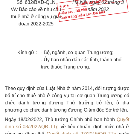
Số: 632/BXD-QLN
Hà Nội, ngày 02 tháng 3
V/v Báo cáo về nhu cầu
năm 2022
Hiệu lực: Đã biết
Tình trạng hiệu lực: Đã biết
thuê nhà ở công vụ giai
đoạn 2022-2025
Kính gửi:
- Bộ, ngành, cơ quan Trung ương;
- Ủy ban nhân dân các tỉnh, thành phố
trực thuộc Trung ương.
Theo quy định của Luật Nhà ở năm 2014, đối tượng được
bố trí cho thuê nhà ở công vụ tại cơ quan Trung ương có
chức danh tương đương Thứ trưởng trở lên, ở địa
phương có chức danh tương đương Giám đốc Sở trở lên.
Ngày 18/02/2022, Thủ tướng Chính phủ ban hành
Quyết
định số 03/2022/QĐ-TTg
về tiêu chuẩn, định mức nhà ở
công vụ (thay thế
Quyết định số 27/2015/QĐ-TTg
ngày