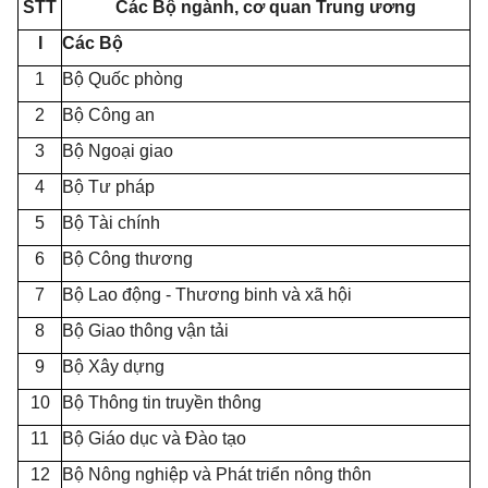
STT
Các Bộ ngành, cơ quan Trung ương
I
Các Bộ
1
Bộ Quốc phòng
2
Bộ Công an
3
Bộ Ngo
ạ
i giao
4
Bộ Tư pháp
5
Bộ Tài chính
6
Bộ Công thương
7
Bộ Lao động - Thương binh và xã hội
8
Bộ Giao thông vận tải
9
Bộ Xây dựng
10
Bộ Thông tin truyền thông
11
Bộ Giáo dục và Đào tạo
12
Bộ Nông nghiệp và Phát triển nông thôn