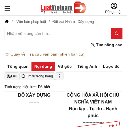
Đăng nhập
Văn bản pháp luật
Đất đai-Nhà ở,
Xây dựng
Tìm nâng cao
👉
Quay về: Tra cứu văn bản (phiên bản cũ)
Tổng quan
Nội dung
VB gốc
Tiếng Anh
Lược đồ
Lưu
Tìm từ trong trang
Tình trạng hiệu lực:
Đã biết
BỘ XÂY DỰNG
CỘNG HÒA XÃ HỘI CHỦ
-------
NGHĨA VIỆT NAM
Độc lập - Tự do - Hạnh
phúc
---------------