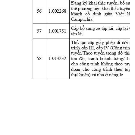
Đăng
ký 
khai 
thác 
tuyến,
bổ
sung
thế
phương
tiện
 khai thác 
tuyến
v
56
1.002268
khách 
cố
định
giữa
Việt
Nam
Campuchia
Cấp
bổ
sung 
xe 
tập
lái, 
cấp
lại
Gi
57
1.001751
tập
 lái
Thủ
tục
cấp
giấy
phép 
di 
dời
đố
trình 
cấp
III, 
cấp
IV 
(Công 
trình 
tuyến/Theo
tuyến
trong 
đô
thị/T
58
1.013232
tôn 
đài,
tranh 
hoành 
tráng/Theo
cho 
công 
trình 
không 
theo 
tuyế
đoạn
  cho  công  trình  theo  
tuyế
thị/Dự
 án) và nhà 
ở
 riêng 
lẻ