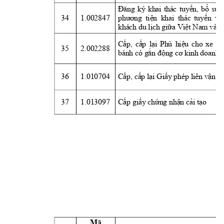
Đăng
ký 
khai 
thác 
tuyến,
bổ
sung
34
1.002847
phương
tiện
khai 
thác 
tuyến
  và
khách du 
lịch
giữa
Việt
 Nam và L
Cấp,
cấp
lại
Phù 
hiệu
cho 
xe 
ô 
35
2.002288
bánh có 
gắn
động
cơ
 kinh doanh 
36
1.010704
Cấp,
cấp
lại
Giấy
 phép liên 
vận
 
37
1.013097
Cấp
giấy
chứng
nhận
cải
tạo
Mã 