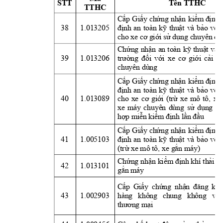
STT
Tên TTHC
TTHC
Cấp
Giấy
chứng
nhận
kiểm
định,
38
1.013205
định
an 
toàn 
kỹ
thuật
và 
bảo
vệ
cho xe 
cơ
giới
sử
dụng
 chuyên dù
Chứng
nhận
an 
toàn 
kỹ
thuật
và 
39
1.013206
trường
đối
với
xe 
cơ
giới
cải
tạ
chuyên dùng
Cấp
Giấy
chứng
nhận
kiểm
định,
định
an 
toàn 
kỹ
thuật
và 
bảo
vệ
40
1.013089
cho 
xe 
cơ
giới
(trừ
xe 
mô 
tô, 
xe 
xe 
máy 
chuyên 
dùng 
sử
dụng
tr
hợp
miễn
kiểm
định
lần
đầu
Cấp
Giấy
chứng
nhận
kiểm
định,
41
1.005103
định
an 
toàn 
kỹ
thuật
và 
bảo
vệ
(trừ
 xe mô tô, xe 
gắn
 máy)
Chứng
nhận
kiểm
định
 khí 
thải
x
42
1.013101
gắn
 máy
Cấp
Giấy
chứng
nhận
đăng
ký 
43
1.002903
hàng 
không 
chung 
không 
vì 
thương
mại