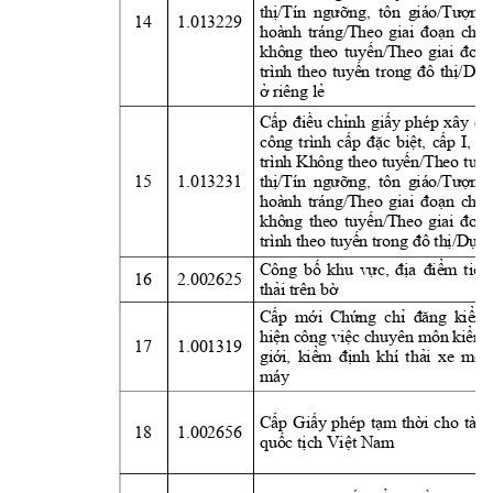
thị/Tín
ngưỡng,
tôn 
giáo/Tượng
14
1.013229
hoành 
tráng/Theo 
giai 
đoạn
cho 
không 
theo 
tuyến/Theo
giai 
đoạ
trình 
theo 
tuyến
trong 
đô
thị/Dự
ở
 riêng 
lẻ
Cấp
điều
chỉnh
giấy
phép 
xây 
dự
công 
trình 
cấp
đặc
biệt,
cấp
I, 
c
trình Không 
theo 
tuyến/Theo
tuy
15
1.013231
thị/Tín
ngưỡng,
tôn 
giáo/Tượng
hoành 
tráng/Theo 
giai 
đoạn
cho 
không 
theo 
tuyến/Theo
giai 
đoạ
trình theo 
tuyến
 trong 
đô
thị/Dự
 á
Công 
bố
khu 
vực,
địa
điểm
tiếp
16
2.002625
thải
 trên 
bờ
Cấp
mới
Chứng
chỉ
đăng
kiểm
hiện
 công 
việc
 chuyên 
môn 
kiểm
17
1.001319
giới,
kiểm
định
khí 
thải
xe 
mô 
máy
Cấp
Giấy
phép 
tạm
thời
cho 
tàu 
18
1.002656
quốc
tịch
Việt
 Nam