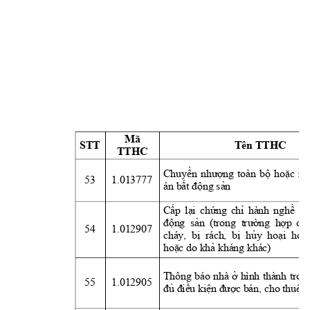
Mã 
STT
Tên TTHC
TTHC
Chuyển
nhượng
toàn 
bộ
hoặc
mộ
53
1.013777
án 
bất
động
sản
Cấp
lại
chứng
chỉ
hành 
nghề
mô
động
sản
(trong  
t
rường
hợp
ch
54
1.012907
cháy,  
bị
  rách,  
bị
hủy
hoại
hoặ
hoặc
 do 
khả
 kháng khác)
Thông 
báo 
nhà 
ở
hình 
thành 
tron
55
1.012905
đủ
điều
kiện
được
 bán, cho thuê 