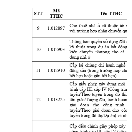
Mã 
STT
Tên TTHC
TTHC
Cho 
thuê 
nhà 
ở
cũ
thuộc
tài 
sả
9
1.012897
với
trường
hợp
nhận
chuyển
quyề
Thông 
báo 
quyền
sử
dụng
đất
đã
kỹ
thuật
trong 
dự
án 
bất
động
s
10
1.012903
kiện
chuyển
nhượng
  cho  cá 
nh
dựng
 nhà 
ở
Cấp
lại
chứng
chỉ
hành 
nghề
mô
11
1.012910
động
sản
(trong 
trường
hợp
chứn
hết
hạn
hoặc
gần
hết
hạn)
Cấp
giấy
phép 
xây 
dựng
mới
đố
trình 
cấp
III, 
cấp
IV 
(Công 
trình 
tuyến/Theo
tuyến
trong 
đô
thị/T
12
1.013225
tôn 
giáo/Tượng
đài,
tranh 
hoành 
giai 
đoạn
cho 
công 
trình 
k
tuyến/Theo
giai 
đoạn
cho  công 
tuyến
 trong 
đô
thị/Dự
 án) và nhà 
Cấp
điều
chỉnh
giấy
phép 
xây 
dự
công trình 
cấp
 III, 
cấp
 IV (công t