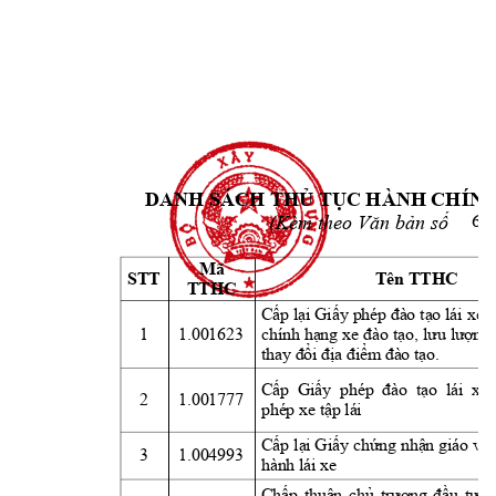
DANH SÁCH 
THỦ
TỤC
 HÀNH CHÍN
(Kèm theo 
Văn
bản
số
      
60
Mã 
STT
Tên TTHC
TTHC
Cấp
lại
Giấy
phép 
đào
tạo
 lái 
xe ô
1
1.001623
chính 
hạng
xe 
đào
tạo,
lưu
lượng
thay 
đổi
địa
điểm
đào
tạo.
Cấp
Giấy
phép  
đào
tạo
  lái 
xe, 
2
1.001777
phép xe 
tập
 lái
Cấp
lại
Giấy
chứng
nhận
giáo 
viê
3
1.004993
hành lái xe
Chấp
thuận
chủ
trương
đầu
tư
d