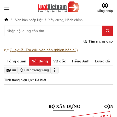
Đăng nhập
Văn bản pháp luật
Xây dựng,
Hành chính
Tìm nâng cao
👉
Quay về: Tra cứu văn bản (phiên bản cũ)
Tổng quan
Nội dung
VB gốc
Tiếng Anh
Lược đồ
Lưu
Tìm từ trong trang
Tình trạng hiệu lực:
Đã biết
CỘNG
BỘ
 XÂY 
DỰNG