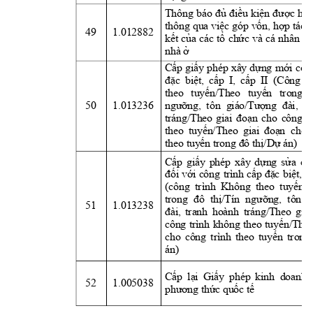
Thông 
báo 
đủ
điều
kiện
được
huy
thông 
qua 
việc
 góp 
vốn,
hợp
tác 
49
1.012882
kết
của
các 
tổ
chức
và 
cá 
nhân 
để
nhà 
ở
Cấp
giấy
phép 
xây 
dựng
mới
côn
đặc
biệt,
cấp
I,  
cấp
II  (Công 
t
theo 
tuyến/Theo
tuyến
trong 
50
1.013236
ngưỡng,
  tôn 
giáo/Tượng
đài,
  t
tráng/Theo 
giai 
đoạn
cho 
công 
t
theo 
tuyến/Theo
giai 
đoạn
  cho 
theo 
tuyến
 trong 
đô
thị/Dự
 án)
Cấp
giấy
phép 
xây 
dựng
sửa
ch
đối
với
công 
trình 
cấp
đặc
biệt,
c
(công  trình 
Không 
theo  
tuyến/
trong 
đô
thị/Tín
ngưỡng,
tôn 
g
51
1.013238
đài,
tranh 
hoành 
tráng/Theo 
giai
công 
trình 
không 
theo 
tuyến/The
cho 
công 
trình 
theo 
tuyến
trong
án)
Cấp
lại
Giấy
phép 
kinh  doanh 
52
1.005038
phương
thức
quốc
tế