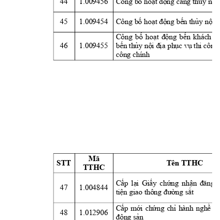
44
1.009456
Công 
bố
hoạt
động
cảng
thủy
nội
45
1.009454
Công 
bố
hoạt
động
bến
thủy
nội
đ
Công 
bố
hoạt
động
bến
khách 
n
46
1.009455
bến
thủy
nội
địa
phục
vụ
 thi công
công chính
Mã 
STT
Tên TTHC
TTHC
Cấp
lại
Giấy
chứng
nhận
đăng
47
1.004844
tiện
 giao thông 
đường
sắt
Cấp
mới
chứng
chỉ
hành 
nghề
m
48
1.012906
động
sản