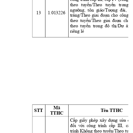
theo 
tuyến/Theo
tuyến
trong 
ngưỡng,
  tôn 
giáo/Tượng
đài,
  t
13
1.013226
tráng/Theo 
giai 
đoạn
cho 
công 
t
theo 
tuyến/Theo
giai 
đoạn
  cho 
theo  
tuyến
  trong  
đô
thị/Dự
  án)
riêng 
lẻ
Mã 
STT
Tên TTHC
TTHC
Cấp
giấy
phép 
xây 
dựng
sửa
ch
đối
với
  công  trình  
cấp
  III, 
cấp
trình Không 
theo 
tuyến/Theo
tuy