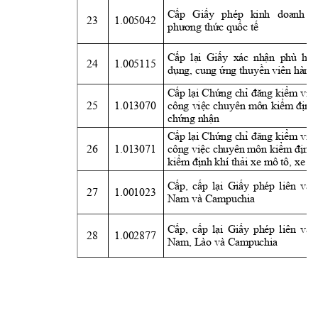
Cấp
Giấy
phép 
kinh 
doanh 
v
23
1.005042
phương
thức
quốc
tế
Cấp
lại
Giấy
  xác 
nhận
phù 
hợ
24
1.005115
dụng,
 cung 
ứng
thuyền
 viên hàng 
Cấp
lại
Chứng
chỉ
đăng
kiểm
viên
25
1.013070
công 
việc
chuyên 
môn 
kiểm
định
chứng
nhận
Cấp
lại
Chứng
chỉ
đăng
kiểm
viên
26
1.013071
công 
việc
 chuyên môn 
kiểm
định
kiểm
định
 khí 
thải
 xe mô tô, xe 
g
Cấp,
cấp
lại
Giấy
phép 
liên 
vận
27
1.001023
Nam và Campuchia
Cấp,
cấp
lại
Giấy
phép 
liên 
vận
28
1.002877
Nam, Lào và Campuchia