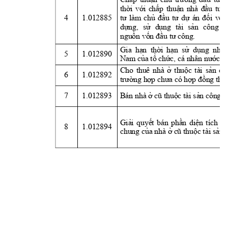
thời
với
chấp
thuận
nhà 
đầu
tư
4
1.012885
tư
làm 
chủ
đầu
tư
dự
án 
đối
với
dựng,
sử
dụng
tài 
sản
công 
k
nguồn
vốn
đầu
tư
 công.
Gia 
hạn
thời
hạn
sử
dụng
nhà 
5
1.012890
Nam 
của
tổ
chức,
 cá nhân 
nước
 n
Cho 
thuê 
nhà 
ở
thuộc
tài 
sản
cô
6
1.012892
trường
hợp
chưa
 có 
hợp
đồng
 thu
7
1.012893
Bán nhà 
ở
cũ
thuộc
 tài 
sản
 công
Giải
quyết
bán 
phần
diện
tích 
nh
8
1.012894
chung 
của
 nhà 
ở
cũ
thuộc
 tài 
sản
 