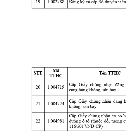
19
1.002788
Đăng
 ký và 
cấp
Sổ
thuyền
 viên
Mã 
STT
Tên TTHC
TTHC
Cấp
Giấy
chứng
nhận
đăng
ký
20
1.004719
cảng
 hàng không, sân bay
Cấp
Giấy
chứng
nhận
đăng
ký 
21
1.004724
không, sân bay
Cấp
Giấy
chứng
nhận
cơ
sở
bảo
22
1.004981
dưỡng
ô 
tô 
(thuộc
đối
tượng
của
116/2017/NĐ-CP)