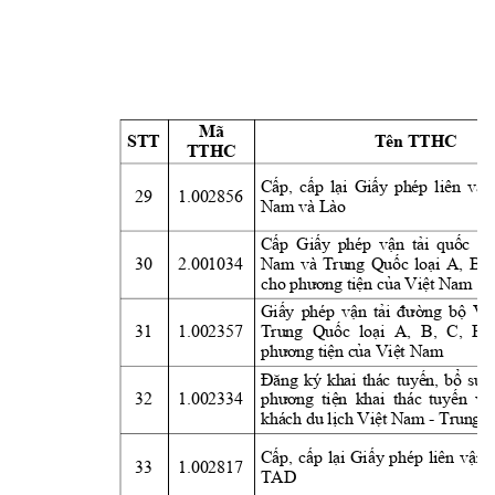
Mã 
STT
Tên TTHC
TTHC
Cấp,
cấp
lại
Giấy
phép 
liên 
vận
29
1.002856
Nam và Lào
Cấp
Giấy
phép 
vận
tải
quốc
tế
30
2.001034
Nam 
và 
Trung 
Quốc
loại
A, 
B, 
cho 
phương
tiện
của
Việt
 Nam
Giấy
phép 
vận
tải
đường
bộ
Vi
31
1.002357
Trung 
Quốc
loại
A, 
B, 
C, 
E, 
phương
tiện
của
Việt
 Nam
Đăng
ký 
khai 
thác 
tuyến,
bổ
sung
32
1.002334
phương
tiện
khai 
thác 
tuyến
  và
khách du 
lịch
Việt
 Nam - Trung 
Q
Cấp,
cấp
lại
Giấy
phép 
liên 
vận
33
1.002817
TAD