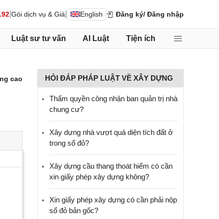
|
|
192
Gói dịch vụ & Giá
English
Đăng ký
/ Đăng nhập
Luật sư tư vấn
AI Luật
Tiện ích
HỎI ĐÁP PHÁP LUẬT VỀ XÂY DỰNG
ng cao
Thẩm quyền công nhận ban quản trị nhà
chung cư?
Xây dựng nhà vượt quá diện tích đất ở
trong sổ đỏ?
Xây dựng cầu thang thoát hiểm có cần
xin giấy phép xây dựng không?
Xin giấy phép xây dựng có cần phải nộp
sổ đỏ bản gốc?