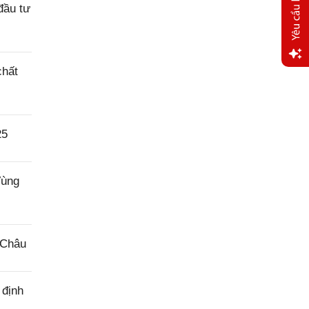
đầu tư
chất
Yêu
cầu
hỗ trợ
25
Vùng
 Châu
 định