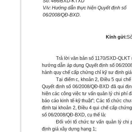
Số: 466/BXD-KTXD
V/v: Hướng dẫn thực hiện Quyết định số
06/2008/QĐ-BXD.
Kính gửi:
Sở
Trả lời văn bản số 1170/SXD-QLKT 
hướng dẫn áp dụng Quyết định số 06/200
hành quy chế cấp chứng chỉ kỹ sư định giá
Tại điểm c, khoản 2, Điều 5 qui ch
Quyết định số 06/2008/QĐ-BXD đã qui định
hiện các công việc tư vấn quản lý chi phí 
báo cáo kinh tế-kỹ thuật”; Các tổ chức ch
định tại khoản 2, Điều 4 qui chế cấp chứn
số 06/2008/QĐ-BXD, cụ thể là:
Đối với tổ chức tư vấn quản lý chi
định giá xây dựng hạng 1;