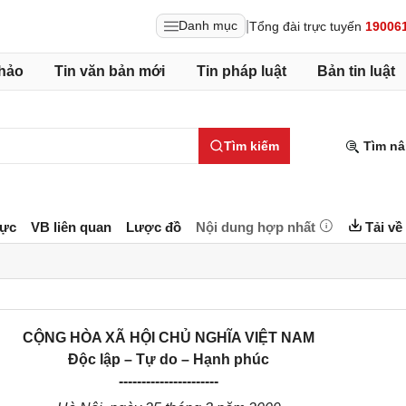
|
Danh mục
Tổng đài trực tuyến
19006
hảo
Tin văn bản mới
Tin pháp luật
Bản tin luật
Tìm kiếm
Tìm nâ
lực
VB liên quan
Lược đồ
Nội dung hợp nhất
Tải về
CỘNG HÒA XÃ HỘI CHỦ NGHĨA VIỆT NAM
Độc lập – Tự do – Hạnh phúc
----------------------