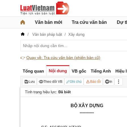
Văn bản mới
Tra cứu văn bản
Dự t
Văn bản pháp luật
Xây dựng
👉
Quay về: Tra cứu văn bản (phiên bản cũ)
Nội dung
Tổng quan
VB gốc
Tiếng Anh
Hiệu 
Lưu
Theo dõi VB
Ghi chú
Báo lỗi
In
Tình trạng hiệu lực:
Đã biết
BỘ XÂY DỰNG
----------