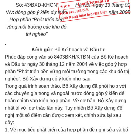
Số: 43/BXD-KHCN
Hà Nội, ngày 13 tháng 01
Hiệu lực: Đã biết
V/v:
đóng góp ý kiến dự thảo
năm 2005
Tình trạng hiệu lực: Đã biết
Hợp phần “Phát triển bền
vững môi trường các khu đô
thị nghèo”
Kính gửi:
Bộ Kế hoạch và Đầu tư
Phúc đáp công văn số 8403BKH/KTĐN của Bộ Kế hoạch
và Đầu tư ngày 30 tháng 12 năm 2004 về việc góp ý hợp
phần “Phát triển bền vững môi trường trong các khu đô thị
nghèo”, Bộ Xây dựng có ý kiến như sau:
Trong quá trình soạn thảo, Bộ Xây dựng đã phối hợp với
các chuyên gia trong và ngoài nước đóng góp ý kiến để
hoàn chỉnh văn kiện hợp phần. Về cơ bản, Bộ Xây dựng
nhất trí với dự thảo lần này. Tuy nhiên Bộ Xây dựng đề
nghị một số điểm cần được xem xét, chỉnh sửa lại sau
đây:
1. Về mục tiêu phát triển của hợp phần đề nghị sửa và bổ