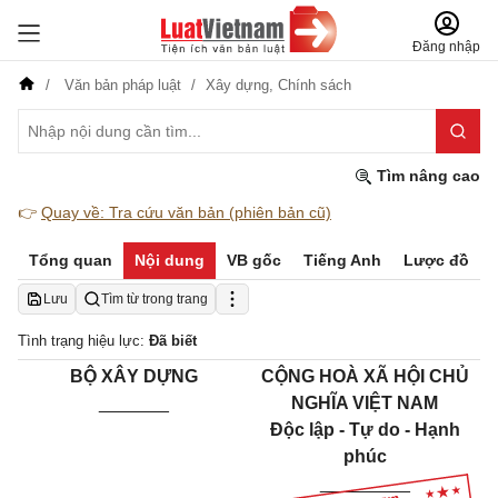
Đăng nhập
Văn bản pháp luật
Xây dựng,
Chính sách
Tìm nâng cao
👉
Quay về: Tra cứu văn bản (phiên bản cũ)
Tổng quan
Nội dung
VB gốc
Tiếng Anh
Lược đồ
Lưu
Tìm từ trong trang
Tình trạng hiệu lực:
Đã biết
BỘ XÂY DỰNG
CỘNG HOÀ XÃ HỘI CHỦ
_______
NGHĨA VIỆT NAM
Độc lập - Tự do - Hạnh
phúc
_________