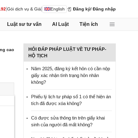
|
|
192
Gói dịch vụ & Giá
English
Đăng ký
/ Đăng nhập
Luật sư tư vấn
AI Luật
Tiện ích
HỎI ĐÁP PHÁP LUẬT VỀ TƯ PHÁP-
ng cao
HỘ TỊCH
Năm 2025, đăng ký kết hôn có cần nộp
giấy xác nhận tình trạng hôn nhân
không?
Phiếu lý lịch tư pháp số 1 có thể hiện án
tích đã được xóa không?
Có được sửa thông tin trên giấy khai
sinh của người đã mất không?