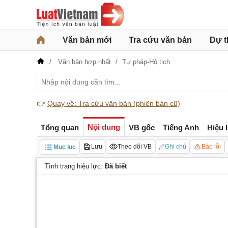
Văn bản mới
Tra cứu văn bản
Dự t
Văn bản hợp nhất
Tư pháp-Hộ tịch
👉
Quay về: Tra cứu văn bản (phiên bản cũ)
Nội dung
Tổng quan
VB gốc
Tiếng Anh
Hiệu 
Lưu
Theo dõi VB
Ghi chú
Báo lỗi
Mục lục
Tình trạng hiệu lực:
Đã biết