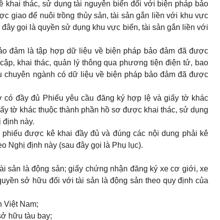
ề khai thác, sử dụng tài nguyên biển đối với biện pháp bảo
giao để nuôi trồng thủy sản, tài sản gắn liền với khu vực
 đây gọi là quyền sử dụng khu vực biển, tài sản gắn liền với
ảo đảm là tập hợp dữ liệu về biện pháp bảo đảm đã được
cập, khai thác, quản lý thông qua phương tiện điện tử, bao
ệu chuyên ngành có dữ liệu về biện pháp bảo đảm đã được
 có đầy đủ Phiếu yêu cầu đăng ký hợp lệ và giấy tờ khác
iấy tờ khác thuộc thành phần hồ sơ được khai thác, sử dụng
 định này.
à phiếu được kê khai đầy đủ và đúng các nội dung phải kê
o Nghị định này (sau đây gọi là Phụ lục).
i sản là động sản; giấy chứng nhận đăng ký xe cơ giới, xe
uyền sở hữu đối với tài sản là động sản theo quy định của
n Việt Nam;
ở hữu tàu bay;