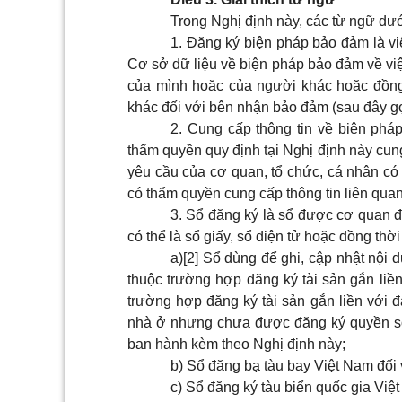
Trong Nghị định này, các từ ngữ dư
1. Đăng ký biện pháp bảo đảm là vi
Cơ sở dữ liệu về biện pháp bảo đảm về vi
của mình hoặc của người khác hoặc đồng
khác đối với bên nhận bảo đảm (sau đây gọ
2. Cung cấp thông tin về biện ph
thẩm quyền quy định tại Nghị định này cun
yêu cầu của cơ quan, tổ chức, cá nhân có
có thẩm quyền cung cấp thông tin liên qua
3. Sổ đăng ký là sổ được cơ quan đ
có thể là sổ giấy, sổ điện tử hoặc đồng thời
a)
[2]
Sổ dùng để ghi, cập nhật nội du
thuộc trường hợp đăng ký tài sản gắn liền
trường hợp đăng ký tài sản gắn liền với đ
nhà ở nhưng chưa được đăng ký quyền sở
ban hành kèm theo Nghị định này;
b) Sổ đăng bạ tàu bay Việt Nam đối
c) Sổ đăng ký tàu biển quốc gia Việ