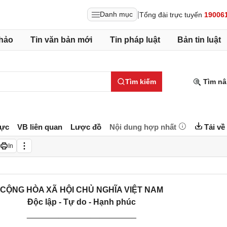
|
Danh mục
Tổng đài trực tuyến
19006
hảo
Tin văn bản mới
Tin pháp luật
Bản tin luật
Tìm kiếm
Tìm nâ
lực
VB liên quan
Lược đồ
Nội dung hợp nhất
Tải về
In
CỘNG HÒA XÃ HỘI CHỦ NGHĨA VIỆT NAM
Độc lập - Tự do - Hạnh phúc
________________________