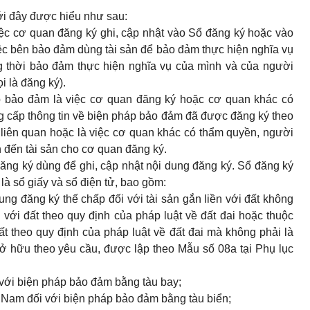
ới đây được hiểu như sau:
ệc cơ quan đăng ký ghi, cập nhật vào Sổ đăng ký hoặc vào
ệc bên bảo đảm dùng tài sản để bảo đảm thực hiện nghĩa vụ
 thời bảo đảm thực hiện nghĩa vụ của mình và của người
i là đăng ký).
áp bảo đảm là việc cơ quan đăng ký hoặc cơ quan khác có
g cấp thông tin về biện pháp bảo đảm đã được đăng ký theo
 liên quan hoặc là việc cơ quan khác có thẩm quyền, người
n đến tài sản cho cơ quan đăng ký.
ăng ký dùng để ghi, cập nhật nội dung đăng ký. Sổ đăng ký
 là sổ giấy và sổ điện tử, bao gồm:
ng đăng ký thế chấp đối với tài sản gắn liền với đất không
 với đất theo quy định của pháp luật về đất đai hoặc thuộc
ất theo quy định của pháp luật về đất đai mà không phải là
 hữu theo yêu cầu, được lập theo Mẫu số 08a tại Phụ lục
 với biện pháp bảo đảm bằng tàu bay;
t Nam đối với biện pháp bảo đảm bằng tàu biển;