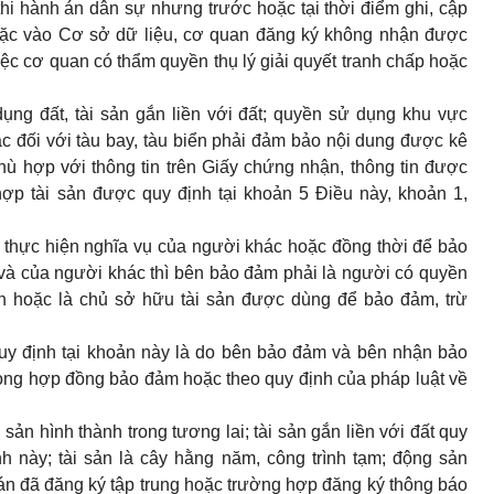
 thi hành án dân sự nhưng trước hoặc tại thời điểm ghi, cập
oặc vào Cơ sở dữ liệu, cơ quan đăng ký không nhận được
ệc cơ quan có thẩm quyền thụ lý giải quyết tranh chấp hoặc
ụng đất, tài sản gắn liền với đất; quyền sử dụng khu vực
oặc đối với tàu bay, tàu biển phải đảm bảo nội dung được kê
hù hợp với thông tin trên Giấy chứng nhận, thông tin được
 hợp tài sản được quy định tại khoản 5 Điều này,
khoản 1,
thực hiện nghĩa vụ của người khác hoặc đồng thời để bảo
và của người khác thì bên bảo đảm phải là người có quyền
n hoặc là chủ sở hữu tài sản được dùng để bảo đảm, trừ
uy định tại khoản này là do bên bảo đảm và bên nhận bảo
rong hợp đồng bảo đảm hoặc theo quy định của pháp luật về
sản hình thành trong tương lai; tài sản gắn liền với đất quy
nh này
; tài sản là cây hằng năm, công trình tạm; động sản
oán đã đăng ký tập trung hoặc trường hợp đăng ký thông báo