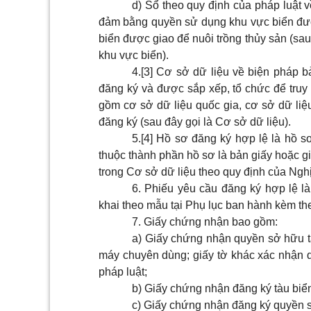
d) Sổ theo quy định của pháp luật v
đảm bằng quyền sử dụng khu vực biển được 
biển được giao để nuôi trồng thủy sản (sau
khu vực biển).
4.
[3]
Cơ sở dữ liệu về biện pháp b
đăng ký và được sắp xếp, tổ chức để truy 
gồm cơ sở dữ liệu quốc gia, cơ sở dữ li
đăng ký (sau đây gọi là Cơ sở dữ liệu).
5.
[4]
Hồ sơ đăng ký hợp lệ là hồ sơ
thuộc thành phần hồ sơ là bản giấy hoặc g
trong Cơ sở dữ liệu theo quy định của Nghị
6. Phiếu yêu cầu đăng ký hợp lệ l
khai theo mẫu tại Phụ lục ban hành kèm the
7. Giấy chứng nhận bao gồm:
a) Giấy chứng nhận quyền sở hữu tà
máy chuyên dùng; giấy tờ khác xác nhận q
pháp luật;
b) Giấy chứng nhận đăng ký tàu biể
c) Giấy chứng nhận đăng ký quyền s