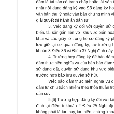
đảm là tài sản có tranh chấp hoặc tài sản
nhật nội dung đăng ký vào Sổ đăng ký h
văn bản thụ lý hoặc văn bản chứng minh vi
giải quyết thi hành án dân sự.
3. Việc đăng ký đối với quyền sử d
biển, tài sản gắn liền với khu vực biển h
khai và các giấy tờ trong hồ sơ đăng ký p
lưu giữ tại cơ quan đăng ký, trừ trường
khoản 3 Điều 36 và Điều 37 Nghị định này
.
4. Trường hợp đăng ký để bảo đảm 
đảm thực hiện nghĩa vụ của bên bảo đảm 
sử dụng đất, quyền sử dụng khu vực biể
trường hợp bảo lưu quyền sở hữu.
Việc bảo đảm thực hiện nghĩa vụ q
đảm tự chịu trách nhiệm theo thỏa thuận t
dân sự.
5.
[6]
Trường hợp đăng ký đối với tài 
định tại
điểm b khoản 2 Điều 25 Nghị đị
không phải là tàu bay, tàu biển, chứng kh