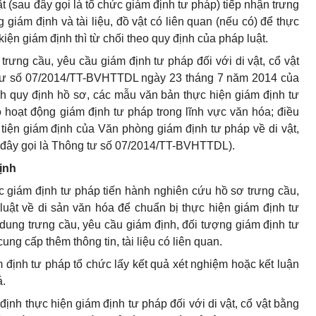
ật (sau đây gọi là tổ chức giám định tư pháp) tiếp nhận trưng
giám định và tài liệu, đồ vật có liên quan (nếu có) để thực
iện giám định thì từ chối theo quy định của pháp luật.
trưng cầu, yêu cầu giám định tư pháp đối với di vật, cổ vật
g tư số 07/2014/TT-BVHTTDL ngày 23 tháng 7 năm 2014 của
h quy định hồ sơ, các mẫu văn bản thực hiện giám định tư
hoạt động giám định tư pháp trong lĩnh vực văn hóa; điều
g tiện giám định của Văn phòng giám định tư pháp về di vật,
 đây gọi là Thông tư số
0
7/2
01
4/TT-BVHTTDL).
ịnh
c giám định tư pháp tiến hành nghiên cứu hồ sơ trưng cầu,
luật về di sản văn hóa để chuẩn bị thực hiện giám định tư
dung trưng cầu, yêu cầu giám định, đối tượng giám định tư
ung cấp thêm thông tin, tài liệu có liên quan.
 định tư pháp tổ chức lấy kết quả xét nghiệm hoặc kết luận
á.
ịnh thực hiện giám định tư pháp đối với di vật, cổ vật bằng