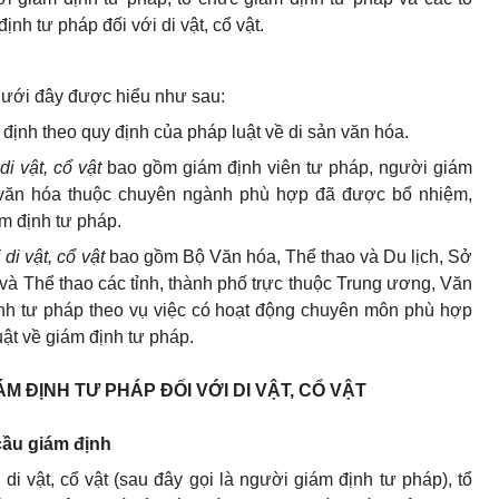
nh tư pháp đối với di vật, cổ vật.
dưới đây được hiểu như sau:
 định theo quy định của pháp luật về di sản văn hóa.
 di vật, cổ vật
bao gồm giám định viên tư pháp, người giám
ực văn hóa thuộc chuyên ngành phù hợp đã được bổ nhiệm,
m định tư pháp.
di vật, cổ vật
bao gồm Bộ Văn hóa, Thể thao và Du lịch, Sở
và Thể thao các tỉnh, thành phố trực thuộc Trung ương, Văn
ịnh tư pháp theo vụ việc có hoạt động chuyên môn phù hợp
ật về giám định tư pháp.
M ĐỊNH TƯ PHÁP ĐỐI VỚI DI VẬT, CỔ VẬT
cầu giám định
di vật, cổ vật (sau đây gọi là người giám định tư pháp), tổ