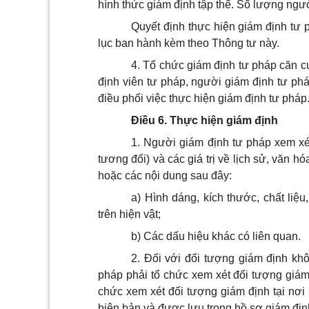
hình thức giám định tập thể. Số lượng ngườ
Quyết định thực hiện giám định tư p
lục ban hành kèm theo Thông tư này.
4.
Tổ chức giám định tư pháp căn c
định viên tư pháp, người giám định tư ph
điều phối việc thực hiện giám định tư pháp
Điều 6. Thực hiện giám định
1.
Người giám định tư pháp xem xét
tương đối) và các giá trị về lịch sử, văn 
hoặc các nội dung sau đây:
a)
Hình dáng, kích thước, chất liệu
trên hiện vật;
b)
Các dấu hiệu khác có liên quan.
2.
Đối với đối tượng giám định khô
pháp phải tổ chức xem xét đối tượng giám 
chức xem xét đối tượng giám định tại nơi
biên bản và được lưu trong hồ sơ giám địn