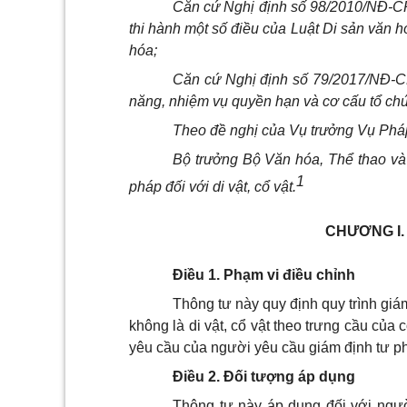
Căn cứ Nghị định số 98/2010/NĐ-CP 
thi hành một số điều của Luật Di sản văn h
hóa;
Căn cứ Nghị định số 79/2017/NĐ-C
năng, nhiệm vụ quyền hạn và cơ cấu tổ chứ
Theo đề nghị của Vụ trưởng Vụ Phá
Bộ trưởng Bộ Văn hóa, Thể thao và 
1
pháp đối với di vật, c
ổ
vật
.
CHƯƠNG
I
Điều 1. Phạm vi điều chỉnh
Thông tư này quy định quy trình giám
không là di vật, cổ vật theo trưng cầu của 
yêu cầu của người yêu cầu giám định tư p
Điều 2. Đối tượng áp dụng
Thông tư này áp dụng đối với ngườ