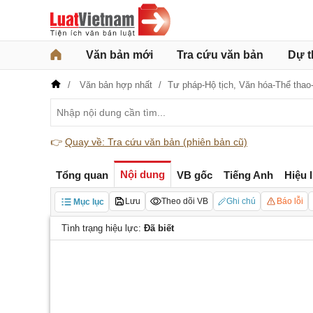
Văn bản mới
Tra cứu văn bản
Dự t
Văn bản hợp nhất
Tư pháp-Hộ tịch,
Văn hóa-Thể thao-
👉
Quay về: Tra cứu văn bản (phiên bản cũ)
Nội dung
Tổng quan
VB gốc
Tiếng Anh
Hiệu 
Lưu
Theo dõi VB
Ghi chú
Báo lỗi
Mục lục
Tình trạng hiệu lực:
Đã biết