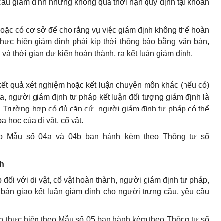
cầu giám định nhưng không quá thời hạn quy định tại khoản
oặc có cơ sở để cho rằng vụ việc giám định không thể hoàn
thực hiện giám định phải kịp thời thông báo bằng văn bản,
và thời gian dự kiến hoàn thành, ra kết luận giám định.
kết quả xét nghiệm hoặc kết luận chuyên môn khác (nếu có)
óa, người giám định tư pháp kết luận đối tượng giám định là
vật. Trường hợp có đủ căn cứ, người giám định tư pháp có thể
oa học của di vật, cổ vật.
heo Mẫu số 04a và 04b ban hành kèm theo Thông tư số
nh
 đối với di vật, cổ vật hoàn thành, người giám định tư pháp,
 bàn giao kết luận giám định cho người trưng cầu, yêu cầu
nh thực hiện theo Mẫu số 05 ban hành kèm theo Thông tư số