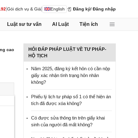
|
|
192
Gói dịch vụ & Giá
English
Đăng ký
/ Đăng nhập
Luật sư tư vấn
AI Luật
Tiện ích
HỎI ĐÁP PHÁP LUẬT VỀ TƯ PHÁP-
ng cao
HỘ TỊCH
Năm 2025, đăng ký kết hôn có cần nộp
giấy xác nhận tình trạng hôn nhân
không?
Phiếu lý lịch tư pháp số 1 có thể hiện án
tích đã được xóa không?
Có được sửa thông tin trên giấy khai
sinh của người đã mất không?