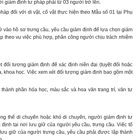
i giám định tư pháp phải từ 03 người trở lên.
háp đối với di vật, cổ vật thực hiện theo Mẫu số 01 tại Phụ
ứ vào hồ sơ trưng cầu, yêu cầu giám định để lựa chọn giám
áp theo vụ việc phù hợp, phân công người chịu trách nhiệm
.
 đối tượng giám định để xác định niên đại (tuyệt đối hoặc
hóa, khoa học. Việc xem xét đối tượng giám định bao gồm một
, thành phần hóa học, màu sắc và hoa văn trang trí, văn tự
ng thể di chuyển hoặc khó di chuyển, người giám định tư
định tại nơi lưu giữ của người yêu cầu, trưng cầu. Việc tổ
 lưu giữ của người trưng cầu, yêu cầu phải được lập thành
h.