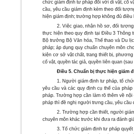
chức giám định tư pháp đối với di vật, cổ v
cầu, yêu cầu giám định kèm theo đối tượng 
hiện giám định; trường hợp không đủ điều k
2.
Việc giao, nhận hồ sơ, đối tượng 
thực hiện theo quy định tại Điều 3 Thôn
Bộ trưởng Bộ Văn hóa, Thể thao và Du lịc
pháp; áp dụng quy chuẩn chuyên môn cho 
kiện cơ sở vật chất, trang thiết bị, phươn
cổ vật, quyền tác giả, quyền liên quan (sau
Điều 5. Chuẩn bị thực hiện giám đ
1.
Người giám định tư pháp, tổ chứ
yêu cầu và các quy định cụ thể của pháp 
pháp. Trường hợp cần làm rõ thêm về nội 
pháp thì đề nghị người trưng cầu, yêu cầu c
2.
Trường hợp cần thiết, người giám
chuyên môn khác trước khi đưa ra đánh gi
3.
Tổ chức giám định tư pháp quyết đ