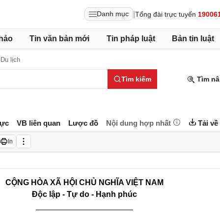
|
Danh mục
Tổng đài trực tuyến
19006
hảo
Tin văn bản mới
Tin pháp luật
Bản tin luật
Du lịch
Tìm kiếm
Tìm nâ
lực
VB liên quan
Lược đồ
Nội dung hợp nhất
Tải về
In
CỘNG HÒA XÃ HỘI CHỦ NGHĨA VIỆT NAM
Độc lập - Tự do - Hạnh phúc
______________________