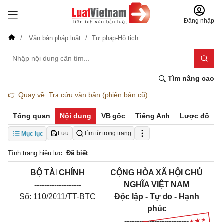
Đăng nhập
Văn bản pháp luật
Tư pháp-Hộ tịch
Tìm nâng cao
👉
Quay về: Tra cứu văn bản (phiên bản cũ)
Tổng quan
Nội dung
VB gốc
Tiếng Anh
Lược đồ
Lưu
Tìm từ trong trang
Mục lục
Tình trạng hiệu lực:
Đã biết
BỘ TÀI CHÍNH
CỘNG HÒA XÃ HỘI CHỦ
-------------------
NGHĨA VIỆT NAM
Số: 110/2011/TT-BTC
Độc lập - Tự do - Hạnh
phúc
--------------------------