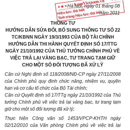
Hà Nội, ngày 01 tháng 08
Hiệu lực: Đã biết
Tình trạng hiệu lực: Đã biết
năm 2011
THÔNG TƯ
HƯỚNG DẪN SỬA ĐỔI, BỔ SUNG THÔNG TƯ SỐ 22
TC/KBNN NGÀY 19/3/1993 CỦA BỘ TÀI CHÍNH
HƯỚNG DẪN THI HÀNH QUYẾT ĐỊNH SỐ 17/TTG
NGÀY 21/10/1992 CỦA THỦ TƯỚNG CHÍNH PHỦ VỀ
VIỆC TRẢ LẠI VÀNG BẠC, TƯ TRANG TẠM GIỮ
CHO MỘT SỐ ĐỐI TƯỢNG ĐÃ XỬ LÝ
Căn cứ Nghị định số 118/2008/NĐ-CP ngày 27/11/2008
của Chính phủ quy định chức năng, nhiệm vụ, quyền
hạn và cơ cấu tổ chức của Bộ Tài chính;
Căn cứ Quyết định số 17/TTg ngày 21/10/1992 của Thủ
tướng Chính phủ về việc trả lại vàng bạc, tư trang tạm
giữ cho một số đối tượng đã xử lý;
Thực hiện Công văn số 1453/VPCP-KHTH ngày
02/12/2010 của Văn phòng Chính phủ về việc trả lại