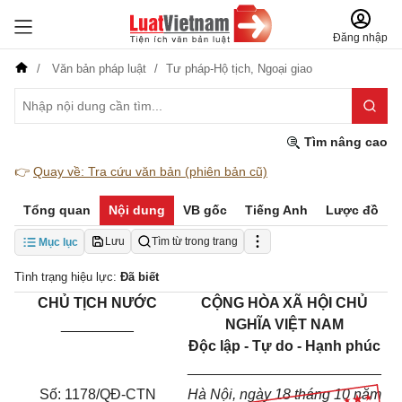
Đăng nhập
Văn bản pháp luật
Tư pháp-Hộ tịch,
Ngoại giao
Tìm nâng cao
👉
Quay về: Tra cứu văn bản (phiên bản cũ)
Tổng quan
Nội dung
VB gốc
Tiếng Anh
Lược đồ
Lưu
Tìm từ trong trang
Mục lục
Tình trạng hiệu lực:
Đã biết
CHỦ TỊCH NƯỚC
CỘNG HÒA XÃ HỘI CHỦ
_________
NGHĨA VIỆT NAM
Độc lập - Tự do - Hạnh phúc
________________________
Số: 1178/QĐ-CTN
Hà Nội, ngày 18 tháng 10 năm