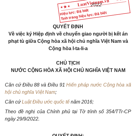
2022
Hiệu lực: Đã biết
Tình trạng hiệu lực: Đã biết
QUYẾT ĐỊNH
Về việc ký Hiệp định về chuyển giao người bị kết án
phạt tù giữa Cộng hòa xã hội chủ nghĩa Việt Nam và
Cộng hòa I-ta-li-a
CHỦ TỊCH
NƯỚC CỘNG HÒA XÃ HỘI CHỦ NGHĨA VIỆT NAM
Căn cứ Điều 88 và Điều 91
Hiến pháp nước Cộng hòa xã
hội chủ nghĩa Việt Nam
;
Căn cứ
Luật Điều ước quốc tế
năm 2016;
Theo đề nghị của Chính phủ tại Tờ trình số 354/TTr-CP
ngày 29/9/2022.
QUYẾT ĐỊNH: