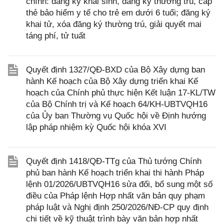
chính: đăng ký khai sinh, đăng ký thường trú, cấp
thẻ bảo hiểm y tế cho trẻ em dưới 6 tuổi; đăng ký
khai tử, xóa đăng ký thường trú, giải quyết mai
táng phí, tử tuất
Quyết định 1327/QĐ-BXD của Bộ Xây dựng ban
hành Kế hoạch của Bộ Xây dựng triển khai Kế
hoạch của Chính phủ thực hiện Kết luận 17-KL/TW
của Bộ Chính trị và Kế hoạch 64/KH-UBTVQH16
của Ủy ban Thường vụ Quốc hội về Định hướng
lập pháp nhiệm kỳ Quốc hội khóa XVI
Quyết định 1418/QĐ-TTg của Thủ tướng Chính
phủ ban hành Kế hoạch triển khai thi hành Pháp
lệnh 01/2026/UBTVQH16 sửa đổi, bổ sung một số
điều của Pháp lệnh Hợp nhất văn bản quy phạm
pháp luật và Nghị định 250/2026/NĐ-CP quy định
chi tiết về kỹ thuật trình bày văn bản hợp nhất