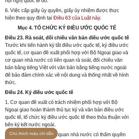
hội nghị quốc tế đó.
6. Việc cấp giấy ủy quyền, giấy ủy nhiệm được thực
hiện theo quy định tại
Điều 63 của Luật này
.
Mục 4. TỔ CHỨC KÝ ĐIỀU ƯỚC QUỐC TẾ
Điều 23. Rà soát, đối chiếu văn bản điều ước quốc tế
Trước khi tiến hành ký tắt điều ước quốc tế, ký điều ước
quốc tế, cơ quan đề xuất phối hợp với Bộ Ngoại giao và
cơ quan nhà nước có liên quan rà soát, đối chiếu văn
bản bằng tiếng Việt với văn bản bằng tiếng nước ngoài
để bảo đảm chính xác về nội dung và thống nhất về hình
thức.
Điều 24. Ký điều ước quốc tế
1. Cơ quan đề xuất có trách nhiệm phối hợp với Bộ
Ngoại giao hoàn thành thủ tục ký và văn bản điều ước
quốc tế, tổ chức ký điều ước quốc tế theo thỏa thuận với
bên ký kết nước ngoài.
Chú thích màu chỉ dẫn
2. Trong trường hợp cơ quan nhà nước có thẩm quyền