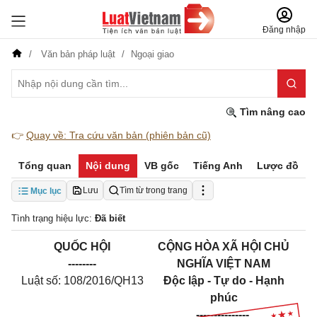
Đăng nhập
Văn bản pháp luật
Ngoại giao
Tìm nâng cao
👉
Quay về: Tra cứu văn bản (phiên bản cũ)
Tổng quan
Nội dung
VB gốc
Tiếng Anh
Lược đồ
Lưu
Tìm từ trong trang
Mục lục
Tình trạng hiệu lực:
Đã biết
QUỐC HỘI
CỘNG HÒA XÃ HỘI CHỦ
--------
NGHĨA VIỆT NAM
Luật số: 108/2016/QH13
Độc lập - Tự do - Hạnh
phúc
---------------