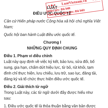
LUẬT
Hiệu lực: Đã biết
Tình trạng hiệu lực: Đã biết
ĐIỀU ƯỚC QUỐC TẾ
Căn cứ Hiến pháp nước Cộng hòa xã hội chủ nghĩa Việt
Nam;
Quốc hội ban hành Luật điều ước quốc tế.
Chương I
NHỮNG QUY ĐỊNH CHUNG
Điều 1. Phạm vi điều chỉnh
Luật này quy định về việc ký kết, bảo lưu, sửa đổi, bổ
sung, gia hạn, chấm dứt hiệu lực, từ bỏ, rút khỏi, tạm
đình chỉ thực hiện, lưu chiểu, lưu trữ, sao lục, đăng tải,
đăng ký và tổ chức thực hiện điều ước quốc tế.
Điều 2. Giải thích từ ngữ
Trong Luật này, các từ ngữ dưới đây được hiểu như
sau:
1. Điều ước quốc tế là thỏa thuận bằng văn bản được