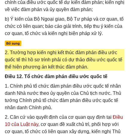
chính của điều ước quốc tế dự kiến đàm phán; kiến nghị
về việc đàm phán và ủy quyền đàm phán;
b) Ý kiến của Bộ Ngoại giao, Bộ Tư pháp và cơ quan, tổ
chức có liên quan; báo cáo giải trình, tiếp thu ý kiến của
cơ quan, tổ chức và kiến nghị biện pháp xử lý.
Bổ sung
2. Trường hợp kiến nghị kết thúc đàm phán điều ước
quốc tế thì hồ sơ trình phải có dự thảo điều ước quốc tế
thể hiện phương án kết thúc đàm phán.
Điều 12. Tổ chức đàm phán điều ước quốc tế
1. Chính phủ tổ chức đàm phán điều ước quốc tế nhân
danh Nhà nước theo ủy quyền của Chủ tịch nước. Thủ
tướng Chính phủ tổ chức đàm phán điều ước quốc tế
nhân danh Chính phủ.
2. Căn cứ vào quyết định của cơ quan quy định tại
Điều
10 của Luật này
, cơ quan đề xuất chủ trì, phối hợp với
cơ quan, tổ chức có liên quan xây dựng, kiến nghị Thủ