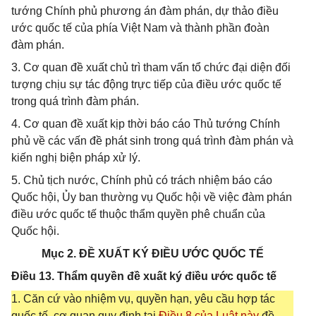
tướng Chính phủ phương án đàm phán, dự thảo điều
ước quốc tế của phía Việt Nam và thành phần đoàn
đàm phán.
3. Cơ quan đề xuất chủ trì tham vấn tổ chức đại diện đối
tượng chịu sự tác động trực tiếp của điều ước quốc tế
trong quá trình đàm phán.
4. Cơ quan đề xuất kịp thời báo cáo Thủ tướng Chính
phủ về các vấn đề phát sinh trong quá trình đàm phán và
kiến nghị biện pháp xử lý.
5. Chủ tịch nước, Chính phủ có trách nhiệm báo cáo
Quốc hội, Ủy ban thường vụ Quốc hội về việc đàm phán
điều ước quốc tế thuộc thẩm quyền phê chuẩn của
Quốc hội.
Mục 2. ĐỀ XUẤT KÝ ĐIỀU ƯỚC QUỐC TẾ
Điều 13. Thẩm quyền đề xuất ký điều ước quốc tế
1. Căn cứ vào nhiệm vụ, quyền hạn, yêu cầu hợp tác
quốc tế, cơ quan quy định tại
Điều 8 của Luật này
đề