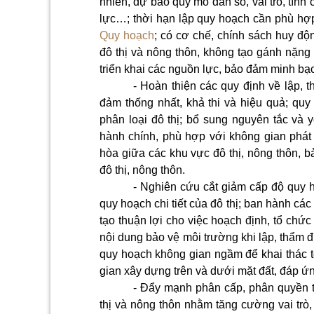
nhiên, dự báo quy mô dân số, vai trò, tính
lực…; thời hạn lập quy hoạch cần phù hợp
Quy hoạch
; có cơ chế, chính sách huy đ
đô thị và nông thôn, không tạo gánh nặng
triển khai các nguồn lực, bảo đảm minh bạ
- Hoàn thiện các quy định về lập, 
đảm thống nhất, khả thi và hiệu quả; quy
phân loại đô thị; bổ sung nguyên tắc và
hành chính, phù hợp với không gian phát t
hòa giữa các khu vực đô thị, nông thôn, bả
đô thị, nông thôn.
- Nghiên cứu cắt giảm cấp độ quy h
quy hoạch chi tiết của đô thị; ban hành các
tạo thuận lợi cho việc hoạch định, tổ chức
nội dung bảo vệ môi trường khi lập, thẩm 
quy hoạch không gian ngầm để khai thác t
gian xây dựng trên và dưới mặt đất, đáp ứng
- Đẩy mạnh phân cấp, phân quyền tr
thị và nông thôn nhằm tăng cường vai trò