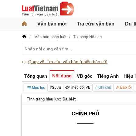
Văn bản mới
Tra cứu văn bản
Dự t
Văn bản pháp luật
Tư pháp-Hộ tịch
👉
Quay về: Tra cứu văn bản (phiên bản cũ)
Nội dung
Tổng quan
VB gốc
Tiếng Anh
Hiệu 
Lưu
Theo dõi VB
Ghi chú
Báo lỗi
Mục lục
Tình trạng hiệu lực:
Đã biết
CHÍNH PHỦ
______