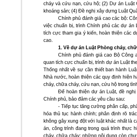
cháy và cứu nạn, cứu hộ; (2) Dự án Luật
khoáng sản; (4) Đề nghị xây dựng Luật Quả
Chính phủ đánh giá cao các bộ: Côn
việc chuẩn bị, trình Chính phủ các dự án 
tích cực tham gia ý kiến, hoàn thiện các 
cao.
1. Về dự án Luật Phòng cháy, chữ
Chính phủ đánh giá cao Bộ Công an 
quan tích cực chuẩn bị, trình dự án Luật t
Thống nhất về sự cần thiết ban hành Lu
Nhà nước, hoàn thiện các quy định hiện 
cháy, chữa cháy, cứu nạn, cứu hộ trong tìn
Để hoàn thiện dự án Luật, đề nghị 
Chính phủ, bảo đảm các yêu cầu sau:
- Tiếp tục tăng cường phân cấp, ph
hóa thủ tục hành chính; phân định rõ trá
không gây xung đột với luật khác nhất là 
án, công trình đang trong quá trình thực
cháy, chữa cháy; những nội dung còn chư