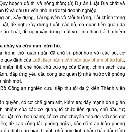
Quy hoạch đô thị và nông thôn; (3) Dự án Luật Địa chất và
n lý và đầu tư vốn nhà nước tại doanh nghiệp.
g an, Xây dựng, Tài nguyên và Môi trường, Tài chính trong
Luật, đề nghị xây dựng Luật; các bộ, cơ quan liên quan đã
dự án Luật, đề nghị xây dựng Luật với tinh thần trách nhiệm
a cháy và cứu nạn, cứu hộ:
trong thời gian ngắn đã chủ trì, phối hợp với các bộ, cơ
heo quy định của
Luật Ban hành văn bản quy phạm pháp luật
.
ật nhằm thể chế hóa chủ trương của Đảng, chính sách của
hành, đáp ứng yêu cầu công tác quản lý nhà nước về phòng
h hình mới.
Bộ Công an nghiên cứu, tiếp thu tối đa ý kiến Thành viên
ân quyền, có cơ chế giám sát, kiểm tra; đẩy mạnh đơn giản
ch nhiệm của các cơ quan, tổ chức liên quan, chủ đầu tư;
các luật mới ban hành; có cơ chế chuyển tiếp đối với các dự
 hiện; đề cao công tác phòng ngừa, bảo đảm an toàn phòng
a ổn định cần giao Chính phủ quy định nhằm bảo đảm tính