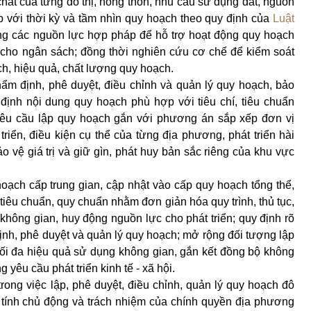
 chất của từng đô thị, nông thôn, nhu cầu sử dụng đất, nguồn
 với thời kỳ và tầm nhìn quy hoạch theo quy định của
Luật
ộng các nguồn lực hợp pháp để hỗ trợ hoạt động quy hoạch
 cho ngân sách; đồng thời nghiên cứu cơ chế để kiểm soát
ch, hiệu quả, chất lượng quy hoạch.
thẩm định, phê duyệt, điều chỉnh và quản lý quy hoạch, bảo
 định nội dung quy hoạch phù hợp với tiêu chí, tiêu chuẩn
 yêu cầu lập quy hoạch gắn với phương án sắp xếp đơn vị
riển, điều kiện cụ thể của từng địa phương, phát triển hài
o vệ giá trị và giữ gìn, phát huy bản sắc riêng của khu vực
oạch cấp trung gian, cập nhật vào cấp quy hoạch tổng thể,
 tiêu chuẩn, quy chuẩn nhằm đơn giản hóa quy trình, thủ tục,
 không gian, huy động nguồn lực cho phát triển; quy định rõ
định, phê duyệt và quản lý quy hoạch; mở rộng đối tượng lập
ối đa hiệu quả sử dụng không gian, gắn kết đồng bộ không
 yêu cầu phát triển kinh tế - xã hội.
ong việc lập, phê duyệt, điều chỉnh, quản lý quy hoạch đô
, tính chủ động và trách nhiệm của chính quyền địa phương