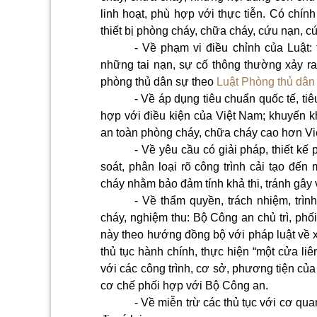
linh hoạt, phù hợp với thực tiễn. Có chín
thiết bị phòng cháy, chữa cháy, cứu nạn, c
- Về phạm vi điều chỉnh của Luật:
những tai nạn, sự cố thông thường xảy 
phòng thủ dân sự theo
Luật Phòng thủ dân
- Về áp dụng tiêu chuẩn quốc tế, ti
hợp với điều kiện của Việt Nam; khuyến kh
an toàn phòng cháy, chữa cháy cao hơn Vi
- Về yêu cầu có giải pháp, thiết kế 
soát, phân loại rõ công trình cải tạo đến
cháy nhằm bảo đảm tính khả thi, tránh gây 
- Về thẩm quyền, trách nhiệm, trình
cháy, nghiệm thu: Bộ Công an chủ trì, phố
này theo hướng đồng bộ với pháp luật về 
thủ tục hành chính, thực hiện “một cửa li
với các công trình, cơ sở, phương tiện củ
cơ chế phối hợp với Bộ Công an.
- Về miễn trừ các thủ tục với cơ qu