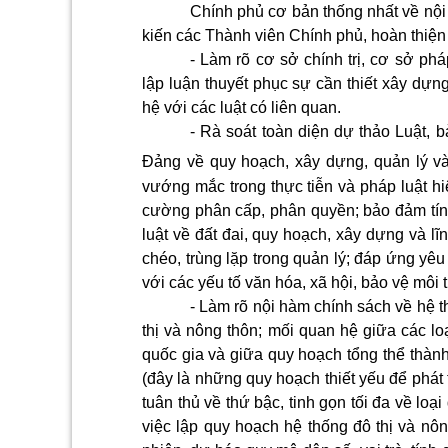
Chính phủ cơ bản thống nhất về nội 
kiến các Thành viên Chính phủ, hoàn thiện
- Làm rõ cơ sở chính trị, cơ sở ph
lập luận thuyết phục sự cần thiết xây dựn
hệ với các luật có liên quan.
- Rà soát toàn diện dự thảo Luật, 
Đảng về quy hoạch, xây dựng, quản lý và 
vướng mắc trong thực tiễn và pháp luật h
cường phân cấp, phân quyền; bảo đảm tính
luật về đất đai, quy hoạch, xây dựng và lĩ
chéo, trùng lặp trong quản lý; đáp ứng yêu
với các yếu tố văn hóa, xã hội, bảo vệ môi 
- Làm rõ nội hàm chính sách về hệ t
thị và nông thôn; mối quan hệ giữa các lo
quốc gia và giữa quy hoạch tổng thể thành
(đây là những quy hoạch thiết yếu để phát 
tuân thủ về thứ bậc, tinh gọn tối đa về loạ
việc lập quy hoạch hệ thống đô thị và nông