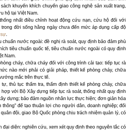
h sách khuyến khích chuyển giao công nghệ sản xuất trang,
ứu hộ tại Việt Nam.
 thống nhất điều chỉnh hoạt động cứu nạn, cứu hộ đối với
ra trong đời sống hằng ngày chưa đến mức áp dụng cấp độ
 sự
.
êu chuẩn nước ngoài: đề nghị rà soát, quy định bảo đảm phù
ích tiêu chuẩn quốc tế, tiêu chuẩn nước ngoài có quy định
ệt Nam.
phòng cháy, chữa cháy đối với công trình cải tạo: tiếp tục rà
 mức nào mới phải có giải pháp, thiết kế phòng cháy, chữa
vướng mắc trên thực tế.
 tự, thủ tục thẩm tra, thẩm định thiết kế phòng cháy, chữa
i hợp với Bộ Xây dựng tiếp tục rà soát, thống nhất quy định
xây dựng; bảo đảm nguồn nhân lực thực hiện; đơn giản hóa
ên thông” để tạo thuận lợi cho người dân, doanh nghiệp; đối
a quân đội, giao Bộ Quốc phòng chịu trách nhiệm quản lý, có
an đại diện: nghiên cứu, xem xét quy định theo nguyên tắc có