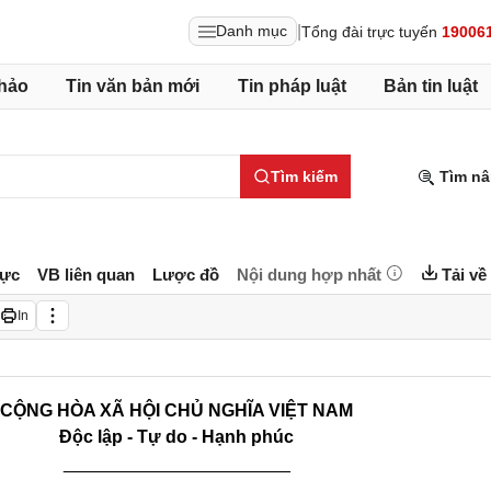
|
Danh mục
Tổng đài trực tuyến
19006
hảo
Tin văn bản mới
Tin pháp luật
Bản tin luật
Tìm kiếm
Tìm nâ
lực
VB liên quan
Lược đồ
Nội dung hợp nhất
Tải về
In
CỘNG HÒA XÃ HỘI CHỦ NGHĨA VIỆT NAM
Độc lập - Tự do - Hạnh phúc
_______________________