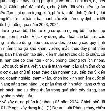
 quả công tác xây dựng pháp luật với nhiều đổi mới, đạt kết
luật. Chính phủ đã chỉ đạo, cho ý kiến đối với nhiều dự án
iều đạo luật quan trọng, khó, phức tạp để trình Quốc hội tại
ng tổ chức thi hành, ban hành các văn bản quy định chi tiết
uốc hội thông qua năm 2023, 2024.
 trưởng các bộ, Thủ trưởng cơ quan ngang bộ tiếp tục tập
àn thiện thể chế. Việc xây dựng pháp luật cần kế thừa các
ng minh, áp dụng hiệu quả; sửa đổi, bổ sung các quy định
ễn nhằm tháo gỡ khó khăn, vướng mắc, thúc đẩy phát triển
ng, ban hành cần tạo điều kiện thuận lợi cho các tổ chức, cá
h, hạn chế cơ chế “xin - cho”, phòng, chống lợi ích nhóm,
u ước quốc tế mà Việt Nam là thành viên; bảo đảm tính đồng
c cơ quan chủ trì soạn thảo cần nghiên cứu tiếp thu ý kiến
ọc, doanh nghiệp; tham khảo, chọn lọc kinh nghiệm quốc tế
t Nam; nâng cao năng lực phản ứng chính sách; tăng cường
nh sách, tạo sự đồng thuận trong quá trình xây dựng, ban
uy phạm pháp luật.
ề về xây dựng pháp luật tháng 03 năm 2024, Chính phủ đã
t, 01 đề nghị xây dựng luật: (1) Dự án Luật Phòng cháy, chữa