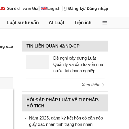
|
|
192
Gói dịch vụ & Giá
English
Đăng ký
/ Đăng nhập
Luật sư tư vấn
AI Luật
Tiện ích
TIN LIÊN QUAN 42/NQ-CP
ng cao
Đề nghị xây dựng Luật
Quản lý và đầu tư vốn nhà
nước tại doanh nghiệp
Xem thêm
HỎI ĐÁP PHÁP LUẬT VỀ TƯ PHÁP-
HỘ TỊCH
Năm 2025, đăng ký kết hôn có cần nộp
giấy xác nhận tình trạng hôn nhân