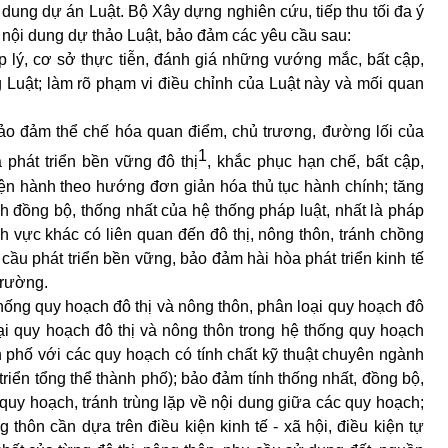
dung dự án Luật. Bộ Xây dựng nghiên cứu, tiếp thu tối đa ý
 nội dung dự thảo Luật, bảo đảm các yêu cầu sau:
áp lý, cơ sở thực tiễn, đánh giá những vướng mắc, bất cập,
g Luật; làm rõ phạm vi điều chỉnh của Luật này và mối quan
bảo đảm thể chế hóa quan điểm, chủ trương, đường lối của
1
phát triển bền vững đô thị
, khắc phục hạn chế, bất cập,
iện hành theo hướng đơn giản hóa thủ tục hành chính; tăng
 đồng bộ, thống nhất của hệ thống pháp luật, nhất là pháp
nh vực khác có liên quan đến đô thị, nông thôn, tránh chồng
 cầu phát triển bền vững, bảo đảm hài hòa phát triển kinh tế
trường.
hống quy hoạch đô thị và nông thôn, phân loại quy hoạch đô
ại quy hoạch đô thị và nông thôn trong hệ thống quy hoạch
 phố với các quy hoạch có tính chất kỹ thuật chuyên ngành
triển tổng thể thành phố); bảo đảm tính thống nhất, đồng bộ,
i quy hoạch, tránh trùng lặp về nội dung giữa các quy hoạch;
 thôn cần dựa trên điều kiện kinh tế - xã hội, điều kiện tự