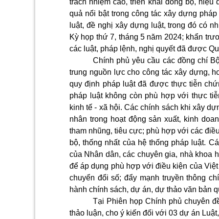
trách nhiệm cao, triển khai đồng bộ, hiệu
quả nổi bật trong công tác xây dựng pháp 
luật, đề nghị xây dựng luật, trong đó có nh
Kỳ họp thứ 7, tháng 5 năm 2024; khẩn trươ
các luật, pháp lệnh, nghị quyết đã được Q
Chính phủ yêu cầu các đồng chí Bộ
trung nguồn lực cho công tác xây dựng, ho
quy định pháp luật đã được thực tiễn chứ
pháp luật không còn phù hợp với thực ti
kinh tế - xã hội. Các chính sách khi xây dự
nhân trong hoạt động sản xuất, kinh doan
tham nhũng, tiêu cực; phù hợp với các điề
bộ, thống nhất của hệ thống pháp luật. Cá
của Nhân dân, các chuyên gia, nhà khoa h
để áp dụng phù hợp với điều kiện của Việ
chuyển đổi số; đẩy mạnh truyền thông chí
hành chính sách, dự án, dự thảo văn bản q
Tại Phiên họp Chính phủ chuyên đ
thảo luận, cho ý kiến đối với 03 dự án Luậ