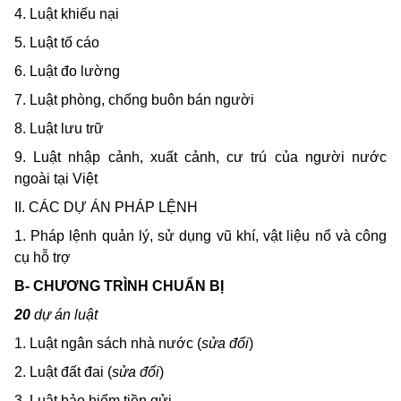
4. Luật khiếu nại
5. Luật tố cáo
6. Luật đo lường
7. Luật phòng, chống buôn bán người
8.
Luật lưu trữ
9. Luật nhập cảnh, xuất cảnh, cư trú của người nước
ngoài tại Việt
II. CÁC DỰ ÁN PHÁP LỆNH
1. Pháp lệnh quản lý, sử dụng vũ khí, vật liệu nổ và công
cụ hỗ trợ
B- CHƯƠNG TRÌNH CHUẨN BỊ
20
dự án luật
1.
Luật ngân sách nhà nước (
sửa đổi
)
2. Luật đất đai (
sửa đổi
)
3. Luật bảo hiểm tiền gửi