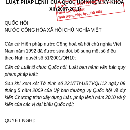
LUẬT, PHÁP LỆNH
CỦA QUỐC HỘI NHIỆM KỲ KHÓA
XII (2007-2011)
Hiệu lực: Đã biết
Tình trạng hiệu lực: Đã biết
QUỐC HỘI
NƯỚC CỘNG HÒA XÃ HỘI CHỦ NGHĨA VIỆT
Căn cứ Hiến pháp nước Cộng hoà xã hội chủ nghĩa Việt
Nam năm 1992 đã được sửa đổi, bổ sung một số điều
theo Nghị quyết số 51/2001/QH10;
Căn cứ Luật tổ chức Quốc hội, Luật ban hành văn bản quy
phạm pháp luật;
Sau khi xem xét Tờ trình số 221/TTr-UBTVQH12 ngày 09
tháng 5 năm 2009 của Uỷ ban thường vụ Quốc hội về dự
kiến Chương trình xây dựng luật, pháp lệnh năm 2010 và ý
kiến của các vị đại biểu Quốc hội;
QUYẾT NGHỊ: