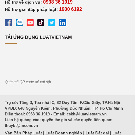
0938 36 1919
Hỗ trợ về dịch vụ:
1900 6192
Hỗ trợ giải đáp pháp luật:
TẢI ỨNG DỤNG LUATVIETNAM
Quét mã QR code để cài đặt
Trụ sở: Tầng 3, Toà nhà IC, 82 Duy Tân, P.Cầu Giấy, TP.Hà Nội
VPĐD: 648 Nguyễn Kiệm, Phường Đức Nhuận, TP. Hồ Chí Minh
Điện thoại: 0938 36 1919 - Email:
cskh@luatvietnam.vn
Liên hệ quảng cáo; quyền tác giả và các quyền liên quan:
thuybt@incom.vn
Văn Bản Pháp Luật
|
Luật Doanh nghiệp
|
Luật Đất đai
|
Luật