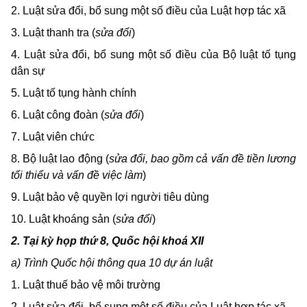
2. Luật sửa đổi, bổ sung một số điều của Luật hợp tác xã
3. Luật thanh tra (
sửa đổi
)
4. Luật sửa đổi, bổ sung một số điều của Bộ luật tố tụng
dân sự
5. Luật tố tụng hành chính
6. Luật công đoàn (
sửa đổi
)
7.
Luật viên chức
8.
Bộ luật lao động (
sửa đổi, bao gồm cả vấn đề tiền lương
tối thiểu và vấn đề việc làm
)
9. Luật bảo vệ quyền lợi người tiêu dùng
10. Luật khoáng sản (
sửa đổi
)
2.
Tại kỳ họp thứ 8, Quốc hội khoá XII
a) Trình Quốc hội thông qua
10
dự án luật
1.
Luật thuế bảo vệ môi trường
2. Luật sửa đổi, bổ sung một số điều của Luật hợp tác xã