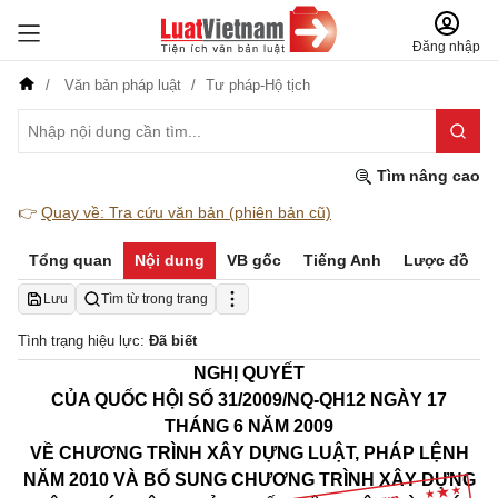
Đăng nhập
Văn bản pháp luật
Tư pháp-Hộ tịch
Tìm nâng cao
👉
Quay về: Tra cứu văn bản (phiên bản cũ)
Tổng quan
Nội dung
VB gốc
Tiếng Anh
Lược đồ
Lưu
Tìm từ trong trang
Tình trạng hiệu lực:
Đã biết
NGHỊ QUYẾT
CỦA QUỐC HỘI SỐ 31/2009/NQ-QH12
NGÀY 17
THÁNG 6 NĂM 2009
VỀ CHƯƠNG TRÌNH XÂY DỰNG LUẬT, PHÁP LỆNH
NĂM 2010 VÀ BỔ SUNG CHƯƠNG TRÌNH XÂY DỰNG