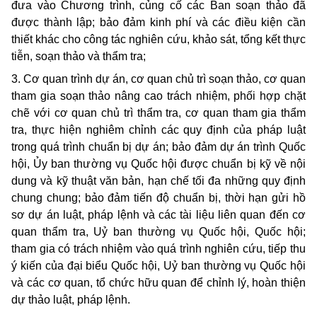
đưa vào Chương trình, củng cố các Ban soạn thảo đã
được thành lập; bảo đảm kinh phí và các điều kiện cần
thiết khác cho công tác nghiên cứu, khảo sát, tổng kết thực
tiễn, soạn thảo và thẩm tra;
3. Cơ quan trình dự án, cơ quan chủ trì soạn thảo, cơ quan
tham gia soạn thảo nâng cao trách nhiệm, phối hợp chặt
chẽ với cơ quan chủ trì thẩm tra, cơ quan tham gia thẩm
tra, thực
hiện nghiêm chỉnh các quy định của pháp luật
trong quá trình chuẩn bị dự án;
bảo đảm dự án trình Quốc
hội, Ủy ban thường vụ Quốc hội được chuẩn bị kỹ về nội
dung và kỹ thuật văn bản, hạn chế tối đa những quy định
chung chung; bảo đảm
tiến độ chuẩn bị, thời hạn gửi hồ
sơ dự án luật, pháp lệnh và các tài liệu liên quan đến cơ
quan thẩm tra, Uỷ ban thường vụ Quốc hội, Quốc hội;
tham gia có trách nhiệm vào quá trình nghiên cứu, tiếp thu
ý kiến của đại biểu Quốc hội, Uỷ ban thường vụ Quốc hội
và các cơ quan, tổ chức hữu quan để chỉnh lý, hoàn thiện
dự thảo luật, pháp lệnh
.