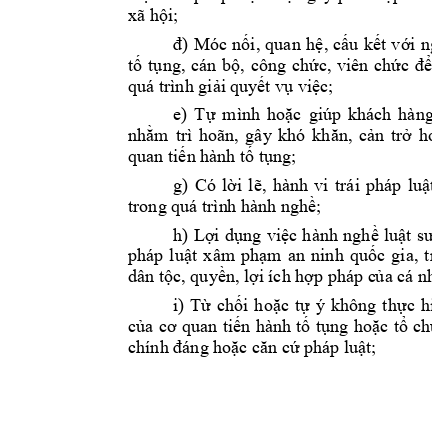
xã hội
; 
đ) 
Móc 
nối
, 
quan 
hệ
, 
cấu 
kết
với 
ngư
tố 
tụng, 
cán 
bộ, 
công 
chức, 
viên 
chức 
để 
l
quá trình 
giải qu
yết vụ việc
; 
e) 
T
ự 
mình 
hoặc 
giúp 
khách 
hàng 
nhằm 
trì 
hoãn, 
g
ây 
khó 
khăn, 
cản 
trở 
hoạt
quan tiến 
hành tố tụng
; 
g) 
Có 
l
ời 
l
ẽ, 
hành 
vi 
trái
pháp 
luật 
trong quá trìn
h hành nghề
; 
h) 
Lợi 
dụng 
việc 
hành 
nghề 
luật 
sư, 
pháp 
luật 
xâm 
phạm 
an 
ninh 
q
uốc 
gia, 
t
rật
dân tộc
, 
quyền, lợi 
ích hợp pháp c
ủa 
cá nhân
i) 
Từ 
chối 
hoặc 
t
ự 
ý 
không 
thực 
hiệ
của 
cơ 
quan 
tiến 
hành 
tố 
tụng 
hoặc 
t
ổ 
chức
chính đáng
hoặc c
ăn cứ pháp luậ
t
; 