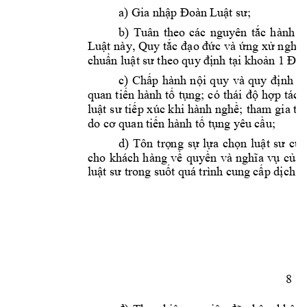
a) 
Gia nhập Đoà
n Luật sư;
b) 
Tuân 
theo 
các 
nguyên 
tắc 
h
ành 
n
Luật n
ày
, 
Quy 
tắc 
đạo đức 
và 
ứng xử 
nghề 
chuẩn luật sư
 theo quy đ
ịnh tại khoản 1 
Điề
c
) 
C
h
ấp 
hành 
n
ội 
quy 
và 
quy 
đ
ịnh 
có
quan 
tiến 
hành 
tố
tụng; 
có 
thái 
độ 
hợp 
t
ác, 
luật s
ư tiếp x
úc khi 
hành nghề;
t
ham 
gia tố 
do cơ quan t
iến hành tố tụng yê
u cầu;
d
) 
T
ôn 
trọ
ng 
sự 
lựa 
chọn 
luật 
sư 
của
cho 
khách 
hàng 
về
q
uyền 
và 
nghĩa 
vụ
của 
luật sư trong s
uốt quá trình cu
ng cấp dịch v
8 