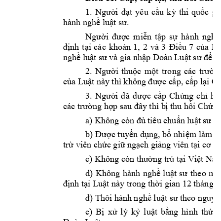
1. 
Ngườ
i 
đạt 
yêu 
cầu 
kỳ 
thi 
quốc 
gi
hành nghề 
luật sư
. 
N
gười 
được 
miễn 
tập 
sự 
hành 
nghề
định 
tại
các 
khoản 
1, 
2 
và 
3 
Điều 
7 
của 
Lu
nghề luật sư 
và gia nhập Đ
oàn 
L
uật sư để h
2
. 
Người 
thuộc 
một 
trong 
các 
trườn
của Luật này 
thì không được c
ấp, cấp lại
Ch
3
. 
Ngườ
i 
đ
ã 
được 
cấ
p 
Ch
ứng 
chỉ 
hà
các 
trường hợp s
au đây thì b
ị thu hồi Chứ
ng
a) Không còn đủ 
tiêu chuẩn luật 
sư q
b) Đ
ược tuyển dụng, bổ
 nhiệm làm 
c
trừ viên chức giữ n
gạch giảng v
iên
tại cơ s
ở
c) Không còn thư
ờng trú tại V
iệt Na
d
) 
Không 
hành 
nghề 
luật 
sư 
theo 
mộ
định tại Luật này 
trong thời 
gian 12 t
háng li
đ
) 
Thôi hành 
nghề luật sư the
o nguyệ
e
) 
Bị 
xử 
lý 
kỷ 
luật 
bằng 
hình 
thức 