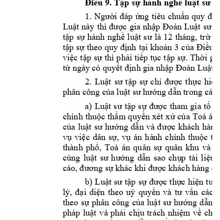
Điều 
9. 
Tập sự h
ành nghề luật sư
1. 
Ngườ
i 
đá
p 
ứng 
tiêu 
chuẩ
n 
quy 
địn
Luậ
t 
nà
y
thì 
đượ
c 
gia
nhậ
p 
Đoà
n 
L
uật 
sư 
đ
tập 
sự 
hành 
nghề 
luật 
sư 
là 
12 
tháng, 
trừ 
t
tập 
sự theo 
quy định 
tại 
khoản 
3
của 
Điều 
n
việc 
tập 
sự 
thì 
phải tiếp 
tục 
tập 
sự. 
Thời 
gi
từ ngày 
có
quyết định gia nhập 
Đoàn Luật 
s
2
. 
Luật 
sư 
tập 
sự 
chỉ 
được 
th
ực 
hiện
phân công của 
luật sư hướng dẫn
trong các 
a) 
Luật 
sư 
tập 
sự 
được 
tham 
gia 
tố 
t
chính 
thuộc 
thẩm q
uyền x
ét x
ử 
của 
Toà 
án 
của 
luật 
sư 
h
ướng 
dẫn 
và 
đ
ược 
khách 
hàng
vụ 
việc
dân 
sự, 
vụ 
án 
hà
nh 
chính 
thuộc 
t
h
thành 
phố, 
Toà 
án 
quân 
sự 
quân 
khu 
và 
t
cùng 
luật
sư 
hướng 
dẫn 
sao 
chụ
p 
tài 
liệu, 
cáo
, 
đương sự k
hác khi được 
khách 
hàng 
đồ
b) 
L
uật 
sư 
tập 
sự 
được 
thực 
hiện 
tư 
v
lý, 
đại 
diện 
theo 
uỷ 
quyền 
và 
tư 
v
ấn 
c
ác 
v
theo 
sự 
phân 
công 
của 
luật 
sư 
hướng 
dẫn 
n
pháp 
l
uật 
và 
phải 
chịu 
trách 
nhiệm 
về 
chất