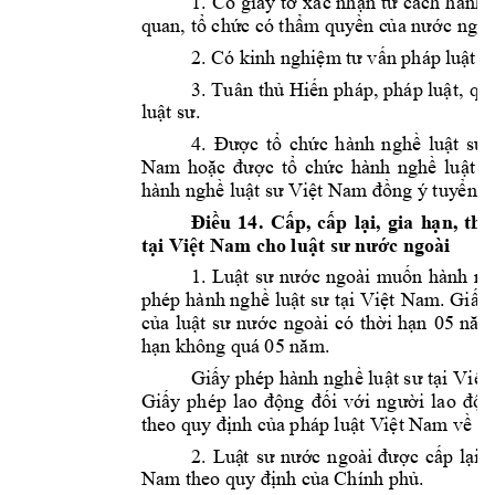
1. 
Có 
giấy 
tờ 
x
ác nh
ận t
ư 
cách 
h
ành 
quan, tổ chức có 
thẩm quyền c
ủa nước ngoà
2. 
Có kinh nghiệm 
tư vấn pháp l
uật n
3.
 T
uân 
thủ 
Hiến 
pháp, 
pháp luật
, 
q
u
luật sư
. 
4. 
Được 
tổ 
chức 
hành 
n
ghề 
luật 
sư 
Nam 
hoặc 
được 
tổ 
chức 
h
ành 
nghề 
luật 
s
hành nghề 
luật sư Việt Na
m đồng ý tuy
ển d
Điều 
1
4
. 
Cấp, 
cấp 
lại, 
gia 
h
ạn, 
thu
tại Việt Nam ch
o luật sư nước ng
oài
1.
Luật 
sư 
nước
ngoài 
muốn 
hành 
ng
phép h
ành nghề 
luật sư 
tại 
Việt 
Nam
. 
Gi
ấy
của 
l
uật 
s
ư 
nước 
ngo
ài 
có 
thời 
hạn 
05 
năm
hạn không quá 
05
năm.
Giấy phép hành ngh
ề luật sư tại 
Việt
Giấy 
phép 
lao 
động
đối 
v
ới 
người 
lao 
độn
theo quy đị
nh của pháp luật V
iệt Nam về c
2. 
Luậ
t 
sư 
nước 
ngoài 
được 
cấp 
lại 
Nam 
theo quy đ
ịnh của Chính phủ
. 