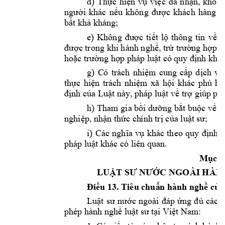
đ
) 
T
hực 
hiện 
vụ 
việc
đã 
n
hận
, 
không
người 
khác
n
ếu 
không 
được 
kh
ách 
hàng 
đ
bất khả khán
g; 
e) 
K
hông 
được 
tiết 
lộ 
thông 
tin 
về 
v
được trong khi hành nghề, trừ trườ
ng hợp đ
hoặc
trường hợp
pháp luật có 
quy định kh
ác
g
) 
C
ó 
trác
h 
nhiệm 
cung 
cấp
dịch 
vụ
thực 
hiện 
trách 
nhiệm 
xã 
hội 
khác
phù 
hợ
định của Luậ
t này
, 
pháp luật về trợ giú
p phá
h
) Tham 
gia bồi dưỡng b
ắt buộc về
c
nghiệp, nhận thức ch
ính trị của
luật 
sư
;  
i) 
Các 
nghĩa 
vụ 
khác 
th
eo 
quy 
định 
c
pháp luật
 khác có 
liên quan. 
Mục 2
LUẬT SƯ NƯỚ
C NGOÀI
HÀN
Điều 
13. 
Tiêu chuẩ
n 
h
ành nghề củ
a
Luật 
sư 
nước 
ngoài 
đáp 
ứng 
đủ 
các 
t
phép hành 
nghề luật sư
 tại Việt Nam
: