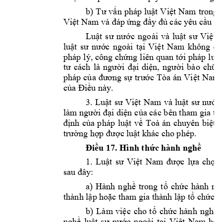
b) 
T
ư 
vấn 
pháp 
luật 
V
iệt 
Nam 
trong 
Việt Nam và đ
áp ứng đầy đủ các y
êu cầu tư
Luật 
sư 
nước
n
goài 
và 
luật 
sư 
Việt 
luật
sư
nướ
c 
ngoà
i 
tại 
Việt 
Nam 
không 
đư
pháp l
ý, 
công chứng
l
iên quan 
tới 
pháp 
luậ
tư 
cách
l
à 
người 
đại 
diện, 
người 
bào 
chữa,
pháp 
của
đương 
sự 
trước T
òa 
án 
Việt 
Nam,
của Điều 
này. 
3. 
Luật 
sư 
Việt 
Nam 
và 
luật 
sư 
n
ước
làm người 
đại diện 
của các b
ên tham 
gia tố
định 
của 
p
háp 
luật 
về 
Toà 
án 
chuyên 
biệt 
t
trường hợp được 
luật khác cho 
p
hép
. 
Điều 
17
. 
Hình thức 
hành nghề
1. 
Luật 
sư 
Việt 
Nam 
được 
lựa 
chọn
sau đây:
a)
Hành 
nghề 
trong 
tổ 
ch
ức 
hành 
ng
thành lập hoặ
c tham gia t
hành lập tổ chức 
h
b)
Làm 
việc 
cho 
t
ổ 
chức 
hành 
nghề 
nghề 
luật 
sư
nước 
ngoài 
tại 
Việt 
Nam 
hoặ