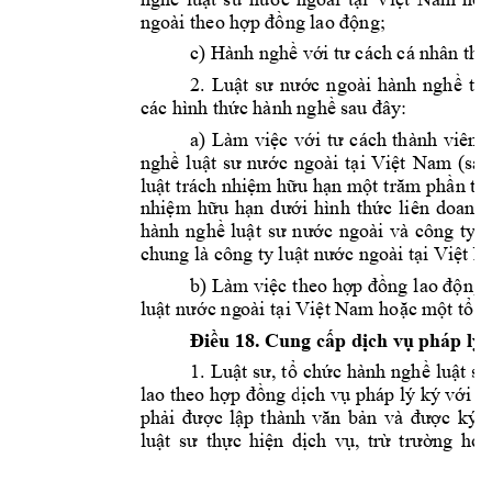
ngoài 
theo hợp 
đồng lao động;
c)
Hành nghề vớ
i tư cách cá n
hân the
2. 
Luật 
sư 
nước 
ngoài 
hành 
nghề 
tại
các 
hình thức 
hành nghề sa
u đây:
a)
Làm 
việc 
v
ới 
tư 
cách 
thành 
viên 
nghề 
luật 
sư 
nước 
ngoài 
tại 
Việt 
Nam 
(
sau
luật t
rách nhiệm hữu 
hạn một 
trăm 
phần tr
nhiệm 
hữu 
hạn 
dưới 
hình 
thức 
liên 
doanh,
hành 
nghề 
luật 
sư 
nư
ớc 
ngoài 
v
à 
côn
g 
ty 
l
chung là c
ông t
y luật nước ngoà
i
tại Việt 
b)
Làm việc t
heo hợp đồng 
lao động 
luật nước ng
oài
tại Việt Nam hoặc m
ột
tổ c
Điều 
18
. 
Cung cấp
dịch vụ p
háp lý 
1. 
Luật 
sư, 
tổ 
ch
ức 
hành 
nghề 
luật 
sư
lao 
theo hợp đồng dịch vụ 
pháp lý ký với k
phải 
được 
lập
th
ành 
văn 
bản 
và 
được 
ký 
t
luật 
sư
thực 
hiện 
dịch 
vụ, 
trừ 
trường 
hợp