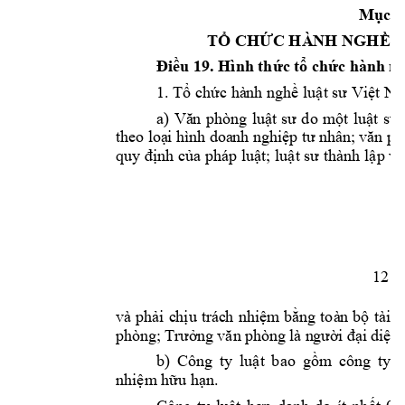
Mục 2
TỔ CHỨC HÀ
NH NGHỀ 
Điều 
19
. 
Hình thức t
ổ chức hành ng
1. Tổ chức hà
nh nghề luật sư Việt N
a) 
Vă
n 
phòng 
lu
ật 
sư 
do 
một 
luật 
sư 
theo
 loạ
i hìn
h doa
nh ngh
iệp tư
 nhâ
n
;
 v
ăn p
h
quy định của 
ph
áp luật
; l
uật sư 
thà
nh 
lập
vă
12
và 
phải
c
hịu 
trác
h 
nhi
ệm 
bằng 
toà
n 
bộ 
tà
i 
s
phò
ng;
Tr
ưở
ng 
văn 
phò
ng 
là n
gườ
i đ
ại 
diện 
b) 
Công 
ty 
luật 
bao 
gồm 
công 
ty 
l
nhiệm hữu hạ
n.