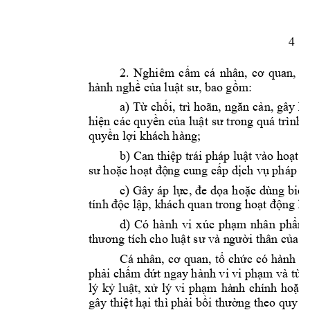
4 
2
. 
Nghiêm 
cấm 
c
á 
nhân, 
cơ 
quan, 
tổ
hành nghề c
ủa luật sư, bao gồm:
a) T
ừ chối, 
trì 
hoãn
, 
ngăn 
cản, gây 
kh
hiện 
các quyền 
của luật 
sư 
trong quá 
trình 
quyền lợi kh
ách hàng
; 
b) C
an thiệp trái pháp luậ
t vào hoạt 
sư hoặc
hoạt độ
ng cung cấp dịch 
vụ pháp lý
c) 
Gây 
áp 
lực, 
đe 
dọa 
hoặc 
dùng 
biện
tính độc lập, k
hách quan tr
ong hoạt độ
ng hà
d)
Có
hành 
vi 
xúc 
phạm 
nhân 
phẩm,
thương tíc
h cho luật sư và n
gười thân của 
l
Cá 
nhân, 
cơ 
quan, 
tổ 
chức 
có 
hành 
vi
phải chấm dứt n
gay 
hành vi 
vi phạm và tùy
lý 
kỷ 
l
uật, 
xử 
lý 
vi 
phạm
hà
nh 
chính 
hoặc 
gây thiệt hại 
thì 
phả
i bồi thườ
ng theo quy 
đ