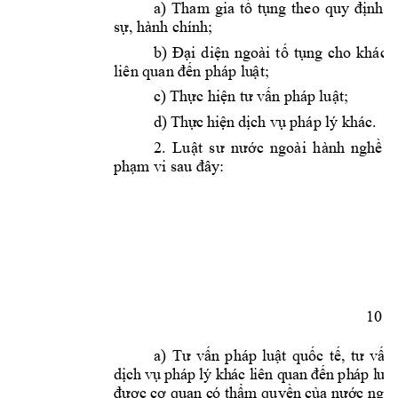
a)
Tham 
gia 
tố 
tụng 
theo 
quy 
định 
c
sự, hành ch
ính
; 
b) 
Đại 
diện 
ngoài 
tố 
tụng 
cho 
khách
liên quan 
đến pháp lu
ật
;  
c)
Thực hiện tư 
vấn phá
p luật;
d
)
T
hự
c
hi
ệ
n 
d
ịch vụ pháp lý 
khác.
2. 
Luật 
s
ư 
nước 
ngoài 
hành 
nghề 
t
phạm vi sau 
đây:
10
a) 
Tư
vấn 
pháp 
luật 
quốc 
tế, 
t
ư 
vấn 
dị
c
h v
ụ
 ph
á
p l
ý k
h
ác
 l
i
ên
 q
ua
n
 đế
n
 ph
á
p l
uậ
t
được cơ quan c
ó thẩm quyền c
ủa nước ngoà