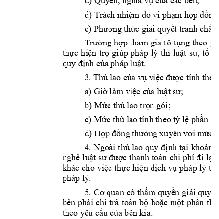
d) Quyền, ngh
ĩa vụ của các bê
n;
đ)
Trách n
hiệm do vi phạm h
ợp đồng
e) Phương thức 
giải quyết 
tranh chấp
T
rường 
hợp 
tham 
g
ia 
tố
tụng 
theo 
yê
thực 
hiện 
trợ 
giúp 
pháp 
lý 
thì 
luật 
sư, 
tổ 
c
quy định của 
pháp luật.
3. Thù lao 
của vụ v
iệc được tính the
a) Giờ làm việc c
ủa luật sư;
b) M
ức thù lao trọ
n gói;
c) 
Mức thù lao 
tính theo tỷ l
ệ phần tr
d) Hợp đồng t
hường xuyên v
ới mức t
4. 
Ngoài 
thù 
lao 
quy 
định 
tại 
khoản 
3
nghề 
luật 
sư 
được 
thanh 
toán 
chi 
phí 
đi 
lại,
khác 
cho 
việc 
thực 
hiện 
dịch 
vụ 
pháp 
lý 
th
pháp lý.  
5. 
Cơ 
quan 
có 
thẩm 
quyền 
giải 
quyết
bên 
phải 
chi 
trả
toàn 
bộ 
hoặc 
một 
phần 
thù
theo yêu cầu c
ủa 
bê
n kia. 