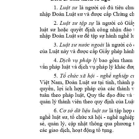
1. 
Luật 
sư
là 
ngườ
i 
có 
đủ 
tiêu 
chuẩ
nhập Đoàn 
L
uật 
sư và được cấp C
hứng chỉ 
2. 
Luật 
sư 
tập 
sự
là 
người 
có 
Giấy 
luật 
sư 
hoặc 
quyết 
định 
công 
nhận 
đào 
tạ
nhập Đoàn 
L
uật 
sư để tập sự hà
nh nghề luật
3. 
Luật 
sư 
nước 
ngoài
là 
người 
có 
đủ
của Luật này 
và được cấp Giấ
y phép hành 
n
4
. 
Dị
ch 
vụ 
pháp 
lý
bao 
gồm 
t
ham 
gi
vấn pháp luật
và 
dịch vụ pháp 
lý khác
được 
5. 
Tổ 
chức 
xã 
hội 
- 
nghề 
nghiệp 
củ
a
Việt 
Nam, 
Đoàn 
Luật 
sư 
tại
tỉnh, 
thành 
phố
quyền, 
lợi 
ích 
hợp 
pháp 
của 
các 
thành 
viê
tuân 
theo 
pháp 
l
uật, 
Q
uy 
tắc 
đ
ạo 
đức 
và 
ứn
q
uản lý 
thành viê
n 
theo quy định của 
Luật
 
6
. 
Cơ sở 
dữ 
liệu luật sư
là t
ập hợp dữ
nghề luật sư, tổ chức 
xã hội 
- 
nghề nghiệp củ
sẻ, 
quản 
lý
, 
cập 
nhật 
t
hông 
qua 
phươ
ng 
ti
các giao dịc
h, hoạt động tố tụ
ng
. 