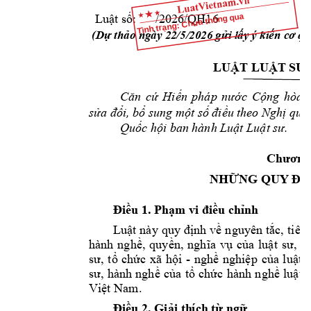
Tình trạng: Chưa thông qua
Luật số: 
/2026/QH
16
 (
Dự thảo 
ngày 22/
5/2026 
gửi lấy ý 
kiến cơ qu
LUẬT LUẬT SƯ
Căn 
cứ 
Hiến 
pháp 
nước 
Cộng 
hòa 
sửa đổi, bổ 
sung một số điều 
theo Nghị quy
Quốc hội ba
n hành Luật Luật sư.
Chương
NHỮNG QU
Y ĐỊ
Điều 1.
Phạm 
vi điều chỉnh
Luật 
này 
quy 
định 
về 
nguyên 
tắc, 
tiêu 
hành 
nghề, 
quyền, 
nghĩa 
vụ 
của 
luật 
sư, 
lu
sư, 
tổ 
chức 
xã 
h
ội 
- 
nghề 
nghiệp 
của 
l
uật 
s
sư
, 
hành 
nghề 
của 
tổ 
chức 
hành 
nghề 
luật 
s
Việt Nam
. 
Điều 
2. 
Giải th
ích từ ngữ