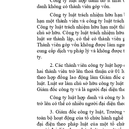
Công 
ty 
luật 
hợp 
danh 
do 
ít 
nhất 
02
danh không c
ó thành viên 
góp vốn.
Công 
ty 
luật 
trách 
nhiệm 
hữu 
hạn 
ba
hạn 
m
ột 
thà
nh 
viên 
và 
công 
ty 
luật 
trách 
n
Công t
y luật 
trách 
nhiệm h
ữu hạn 
một 
thàn
chủ sở hữu.
Công t
y luật trách nh
iệm hữu hạ
luật 
sư 
thành 
lập
, 
có 
thể 
có 
thành 
viên 
gó
Thành 
viên góp
vốn 
không được 
l
à
m 
n
gười
cung cấp
dịch vụ 
p
háp lý
và không được 
th
ty
. 
2
. 
Các 
thành viên công ty 
luật hợp da
hai 
thành 
viên 
trở 
lên 
thoả 
thuận 
cử 
01 
luật
theo 
hợp 
đồng 
lao 
động 
làm 
Giám 
đốc 
cô
luật. Luật 
sư l
àm chủ sở 
hữu 
công ty lu
ật t
Giám đốc cô
ng ty
 và là ng
ười đại diệ
n theo
Công ty 
luật 
hợp 
danh 
và 
công ty
 luậ
trở lên có thể c
ó nhiều người 
đại diện the
o 
3. 
Giám 
đốc 
công 
ty 
luật, 
T
rưởng 
vă
toàn bộ hoạt động của tổ chức hành nghề lu
đại 
điện 
theo 
pháp 
luật 
của 
một 
tổ 
chức