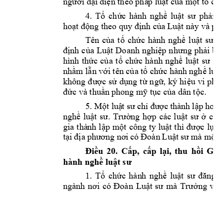
ng
ười đại 
diện theo phá
p luật của một tổ c
h
4.
Tổ 
ch
ức 
hành 
nghề 
luật 
sư 
phải 
hoạt động t
heo quy định của 
Luật này và 
ph
Tên 
của 
tổ 
chức 
hành 
nghề 
luật 
sư
định 
của 
Luật 
D
oanh 
nghiệp 
nh
ưng phải
ba
hình 
thức 
của 
t
ổ 
chức 
hành 
nghề 
luật 
sư 
Vi
nhầm lẫn với 
tên của tổ chức hàn
h nghề luậ
không 
được 
sử 
dụng 
t
ừ 
ngữ, 
ký 
hiệu 
vi 
phạ
đức và thuần p
hong mỹ tục c
ủa dân tộc.
5
. M
ột luậ
t sư c
hỉ đư
ợc t
hà
nh 
lập 
hoặ
ngh
ề 
luậ
t 
sư. 
Tr
ườ
ng 
hợ
p 
các
luật
sư 
ở 
cá
c
gia 
thà
nh 
lập 
một 
cô
ng
ty 
luật 
thì 
được
lựa 
tại 
địa 
phư
ơn
g nơ
i có 
Đoàn 
Luật 
sư
mà m
ột
 
Điều 
20. 
Cấp, 
cấp 
lại, 
thu 
hồi 
Giấ
hành nghề luật 
sư
1. 
Tổ 
chức 
hàn
h 
nghề 
luật 
sư
đăng 
ngành 
nơi 
có 
Đoàn 
Luật 
s
ư
mà 
Trưởng 
văn