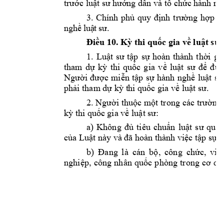
trước luật sư 
hướng dẫn và tổ chức 
hành ng
3
. 
Chính 
phủ
quy 
định 
trường 
hợp 
đ
ng
hề
l
uậ
t
sư
.
Điều 
10
. 
Kỳ thi
quốc
 gia về
luật s
ư 
1. 
Luật 
sư 
tập 
sự 
h
oàn 
thành 
thời 
gi
tham 
dự
kỳ 
thi 
quốc 
g
ia 
v
ề 
luật 
sư
để
đượ
Người 
đ
ược 
miễn 
tập 
s
ự 
hành 
nghề 
luật 
sư
phải tham dự kỳ t
hi quốc gia về l
uật sư
.  
2. 
Người thuộc 
một trong 
các 
trường 
kỳ thi quốc 
gia về luật sư
: 
a) 
Không 
đủ 
tiêu 
chuẩn 
luậ
t 
sư 
quy 
của Luật này
và 
đã hoàn thành 
việc tập sự h
b) 
Đang 
là 
cán 
bộ, 
công 
chức, 
viê
nghiệp, 
công 
nhân 
quốc 
phòng 
trong 
cơ 
qu