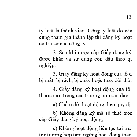
13
ty 
luật 
là 
thành 
viên. 
Công 
ty 
luật 
d
o 
các 
l
cùng 
tham 
gia 
thành 
lập 
thì 
đăng 
ký 
hoạt 
đ
có trụ sở của cô
ng ty. 
2
. 
Sau 
khi 
được 
cấp 
Giấy 
đ
ăng 
ký 
h
được 
khắc 
và 
sử 
dụng 
con 
dấu 
theo 
quy
nghiệp
. 
3. 
Giấy đăng 
ký 
hoạt 
động 
của tổ 
chứ
bị mất, bị rách, b
ị cháy hoặc
thay 
đổi thông 
4
. 
Giấy 
đ
ăng 
ký 
hoạt 
động 
của 
tổ 
ch
thuộc một tro
ng 
các 
trường hợp s
au đây:
a) Chấm dứt 
hoạt động the
o quy định
b
) 
Kh
ông 
đăng 
ký 
mã 
số 
thuế 
trong 
cấp Giấy đăn
g ký hoạ
t động;
c
) 
Không hoạt 
động 
liên tục 
tại 
trụ 
sở
trừ trường hợ
p tạm ngừng hoạ
t động theo 
q