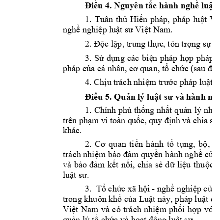
Điều 
4. 
Nguyên t
ắc hành nghề luật 
1.
Tuân 
thủ 
Hiến 
pháp
, 
pháp 
luật
Vi
nghề nghiệp l
uật sư Việt Nam
. 
2.
Độc lập, t
rung thực
, tôn trọng sự th
3.
Sử 
dụng 
các 
biệ
n 
pháp 
h
ợp 
pháp 
pháp của cá nhân, c
ơ quan, tổ chức (s
au đây
4.
Chịu 
trách nhiệm t
rước pháp luật 
v
Điều 
5. Q
uản lý luật
 sư và hành ng
1. 
Chín
h 
phủ 
thốn
g 
nhất 
quả
n 
lý
nhà 
trê
n phạ
m v
i toà
n q
uố
c
, 
quy đ
ịnh
và
ch
ia s
ẻ
khác
. 
2. 
C
ơ 
quan 
tiến 
h
ành 
tố 
tụng, 
bộ, 
n
trách nhiệm bảo
 đảm quyền 
hành nghề 
của 
và 
bảo 
đảm 
kết 
nối, 
chia 
sẻ 
d
ữ 
liệu
thuộc
t
luật sư.
3
.  Tổ chức xã hộ
i 
- 
nghề nghiệp của 
trong khuôn khổ của Luật này
, 
pháp luật có
Việt 
Nam 
v
à 
có 
trách 
nhiệm 
phối 
hợp 
với 
quản lý tổ chứ
c và hoạt độ
ng luật sư.