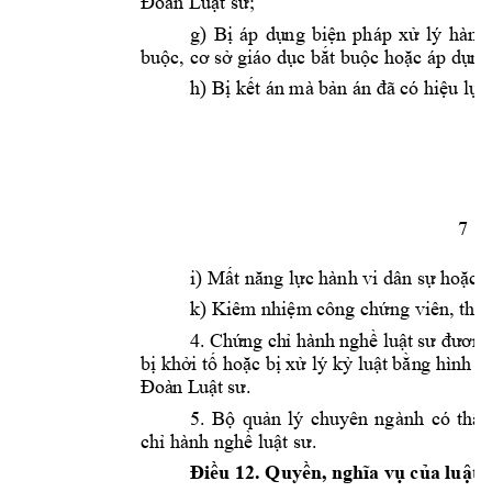
Đoàn Luật sư
; 
g
) 
B
ị 
áp 
dụ
ng 
b
iện 
pháp 
xử 
lý 
hàn
h
buộc, cơ sở 
giáo dục bắt b
uộc
hoặc áp dụ
ng
h
) Bị kết án mà bả
n án đã có 
hiệu lực
7 
i
) Mất năng lực 
hành vi dâ
n sự hoặc 
k
) Kiêm nhiệm cô
ng chứng viên, thừ
4
. 
Ch
ứ
ng
ch
ỉ
hà
nh
 ng
hề
lu
ậ
t sư
đư
ơ
n
bị
kh
ởi
tố
hoặ
c
bị xử
lý
kỷ
luậ
t
bằn
g
hìn
h
th
Đo
à
n 
L
uậ
t
sư
.
5
. 
Bộ 
quản 
lý 
chuyên 
ngành
có 
thẩ
chỉ hành n
ghề luật sư. 
Điều 
12. 
Quyền, ngh
ĩa vụ của luật 