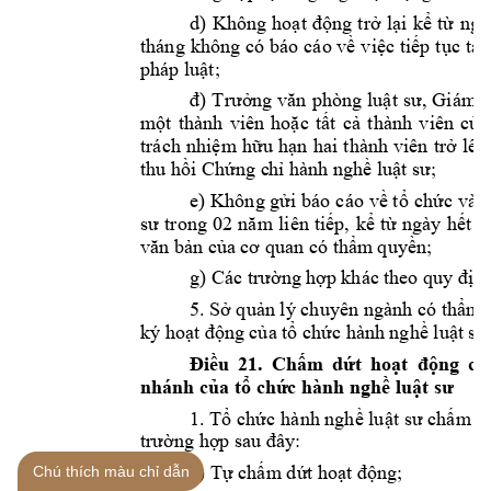
d
) 
Không 
h
oạt 
động 
trở 
lại 
kể 
từ 
ngà
tháng 
k
hông 
có b
áo 
cáo về 
việc 
tiếp 
tục 
t
ạm
pháp luật
; 
đ
) 
T
rưởng văn 
phòng 
luật 
s
ư, 
Giám 
một 
thà
nh 
viên 
hoặc 
tất 
cả 
thành 
viên 
của
trách 
nhiệm 
hữu 
hạn 
hai 
t
hành 
viên 
trở 
lên
thu hồi Chứng c
hỉ hành nghề lu
ật sư
; 
e
) 
Không gửi 
báo 
cáo 
về t
ổ ch
ức và 
h
sư 
trong 
02 
năm 
l
iên 
tiếp, 
kể 
từ 
n
gày 
hết 
h
văn bản
củ
a 
cơ quan có thẩm 
quyền
; 
g) Các trường 
hợp khác t
heo quy định
5
. 
Sở quản lý chuyên ngành 
có thẩm 
ký hoạt độn
g của tổ chức hà
nh nghề luật s
ư
Điều 
2
1. 
Ch
ấm 
dứt 
hoạt 
động 
củ
nhánh của tổ chứ
c hành nghề lu
ật sư 
1. 
Tổ 
chức h
ành nghề luật 
sư chấm 
d
trường hợp
sau đ
ây:
a) Tự chấm dứ
t hoạt động;
Chú thích màu chỉ dẫn