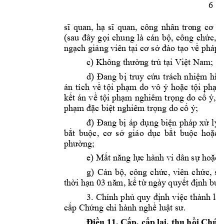
6 
sĩ 
qua
n, 
hạ 
sĩ 
quan, 
công 
nhâ
n 
tro
ng 
cơ 
qu
(sau 
đây 
gọi 
chung 
là 
cán 
bộ, 
công 
chức, 
v
ngạch giảng 
viên
tại cơ sở đào tạo v
ề pháp l
c) Không thườn
g trú tại Việ
t Nam;
d) 
Đa
ng 
bị 
truy 
cứu 
trách 
n
hiệm 
hìn
án 
tích 
về
tội 
phạm 
do 
vô 
ý 
hoặc 
tội 
phạm
kết 
án 
về 
tội 
phạm 
nghiêm 
trọng 
do 
cố 
ý, 
t
phạm đặc biệ
t nghiêm trọng do c
ố ý;
đ) 
Đang 
bị 
áp 
dụng 
biện
pháp 
xử 
lý 
bắt 
buộc, 
cơ 
sở 
giáo 
d
ục 
bắt 
buộc
hoặc 
phường;
e) Mất năng 
lực hành vi 
dân sự hoặc b
g) 
Cán 
bộ, 
công 
chức, 
viên 
ch
ức, 
sĩ 
thời hạn 03 nă
m, kể từ ngà
y quyết định bu
ộ
3. 
Chính 
phủ 
quy 
định 
việc
thành 
l
ập
cấp Chứng c
hỉ hành nghề l
uật sư.
Điều 
11. 
Cấp, cấp l
ại, thu hồi
Chứn