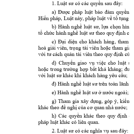
1. Luật sư có các q
uyền sau 
đây:
a) 
Được 
pháp 
luật 
bảo 
đảm 
qu
yền 
h
Hiến pháp, Luật 
này
, 
pháp luật
về tố tụ
ng
v
b) 
H
ành 
nghề 
luật 
sư, 
lựa 
chọn 
hình 
tổ chức hành n
ghề luật sư theo q
uy định củ
c
) 
Đại 
diện 
cho 
khách 
hàng
, 
t
ham 
g
hoà giải 
viên, trọng 
tài 
viên 
hoặc 
tham gia 
với tư cách quả
n tài viên 
theo quy địn
h của
d
) 
C
huyển 
giao 
vụ 
việc
cho 
l
uật 
sư
hoặc 
t
rong 
trường 
hợ
p
bất 
khả 
kháng
; 
đư
ợ
với luật sư
khác 
khi khách hàng yêu cầ
u;
đ) Hành nghề luậ
t sư trên toà
n lãnh t
e
) Hành nghề l
uật sư ở nước ng
oài;
g
) 
Tham 
gia 
xây 
dựng, 
góp 
ý, 
kiến 
n
khác 
theo đề n
ghị của cơ quan 
nhà nước
; 
h
) 
Các 
quyề
n 
khác 
the
o 
quy 
đ
ịnh 
củ
pháp luật 
khác có 
liên quan. 
2. Luật sư có các n
ghĩa vụ sau 
đây: