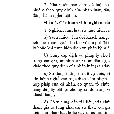
7. 
Nhà 
nước 
bảo 
đảm 
để 
luật 
sư 
t
nhiệm 
theo 
quy 
định 
của 
pháp 
luật, 
t
ăng 
động hành nghề l
uật sư
. 
Điều 
6. 
Các hành 
vi bị nghiêm c
ấm
1. Nghiêm cấm l
uật sư thực hiệ
n các 
a) 
Sách 
nhiễu, 
l
ừa d
ối 
khách 
hàng; 
đò
ích nào 
khác ngoài thù lao 
và chi phí 
đã thỏ
lý hoặc khi thực h
iện dịch vụ ph
áp lý miễn 
b) 
Cung 
cấp 
dịch 
vụ 
p
háp 
lý 
cho 
kh
trong 
cùng 
vụ 
án 
hình 
sự, 
vụ 
án 
dân 
sự, 
vụ
khác theo qu
y định của pháp l
uật (sau đâ
y g
c) 
S
ử 
dụng 
thô
ng 
tin 
v
ề 
vụ 
v
iệc, 
về 
khi 
hành 
nghề 
v
ào 
mục 
đích 
xâm 
phạm 
lợi
hợp 
phá
p 
của 
cá 
nhân, 
cơ 
quan, 
tổ 
c
hức, 
hàng 
để 
gây 
bất 
lợi 
cho n
gười đó 
t
rong vụ 
khách hàng;  
d) 
Cố 
ý 
cung 
cấp 
tài 
liệu, 
vật 
chứng
tham 
gia 
tố
tụng 
khai 
sai 
sự 
thật; 
xúi 
giục
kiện 
trái 
pháp 
luật 
hoặc 
gây 
phức 
tạp 
tình 
h