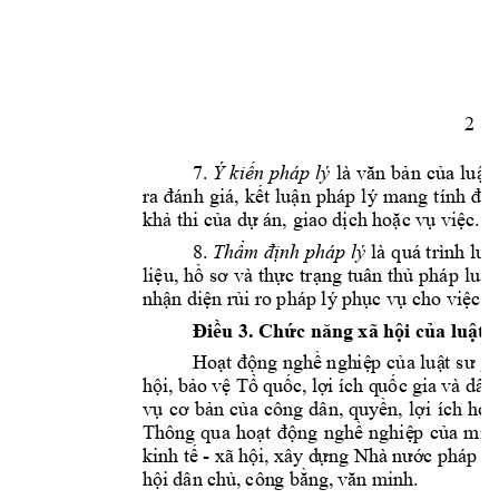
2 
7
. 
Ý 
kiến
 pháp 
lý
là 
văn 
bản 
của
l
uật 
ra 
đánh 
g
iá, 
kết 
luận 
p
háp 
lý 
mang 
tính 
độc
khả 
thi 
của
dự án
, 
gia
o dịch
hoặc vụ 
việc
. 
8. 
Thẩm định pháp lý
là q
uá trình luậ
liệu, 
hồ 
sơ 
và 
thực t
rạng tuân 
thủ 
pháp 
luật
nhận diện rủi r
o pháp lý 
phục vụ cho việc đ
Điều 
3. 
Chức năng 
xã hội củ
a luật 
Hoạ
t động nghề ngh
iệ
p 
của
luậ
t 
sư gó
hội
, 
bảo 
vệ 
Tổ 
qu
ốc,
 lợ
i íc
h q
uốc
 gia
và
dân
vụ 
cơ 
bản 
của 
cô
ng 
dân,
quyề
n
, 
lợi 
ích 
hợp
Thô
ng 
qua 
hoạt 
động
ng
hề 
nghiệ
p 
của 
mình
kin
h tế
- 
xã
 hộ
i, xâ
y d
ựng
 Nhà n
ướ
c p
háp 
q
hội
dân 
ch
ủ, 
côn
g 
bằn
g,
 vă
n m
inh
.