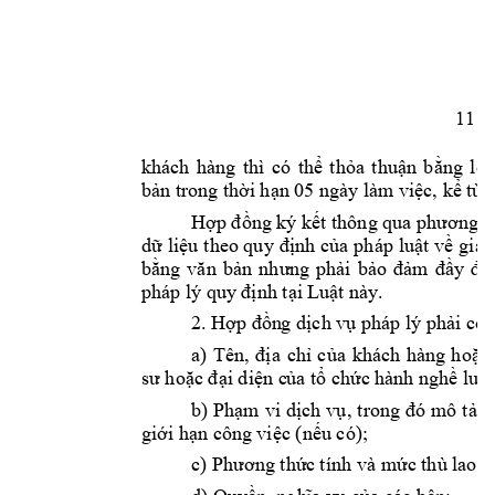
11
khách 
hàng 
thì 
có 
thể 
t
hỏa 
thuận 
bằng 
lời
bản trong thờ
i hạn 05 ngà
y làm việc
, 
kể từ 
H
ợp đồng ký kết thông qua phương ti
dữ 
liệu 
theo quy 
định của 
pháp 
luật 
về 
giao
bằng 
văn 
bản 
như
ng 
phải 
bả
o 
đảm 
đầy 
đủ
pháp lý quy 
định tại 
Luật này.
2. Hợp đồn
g dịch vụ 
pháp lý 
phải 
có
a) 
Tên, 
địa 
chỉ 
của 
khác
h 
hàng 
hoặc 
sư hoặc đại diện c
ủa tổ chức 
hành nghề luậ
t
b) 
Phạm 
vi 
dịch 
vụ
, 
trong 
đó
mô 
tả 
c
giới hạn côn
g việc (nếu có)
; 
c) 
P
hương thức 
t
ính và mức thù l
ao c