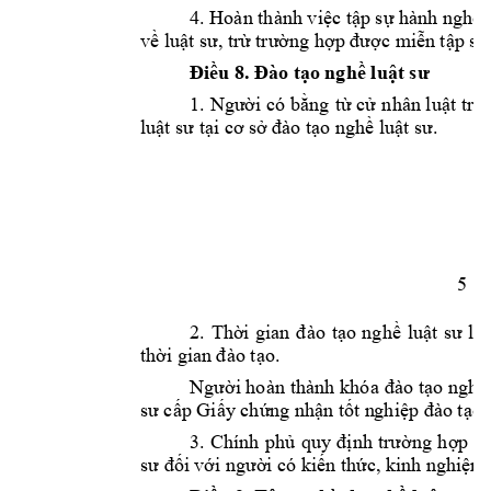
4.
 H
oàn thành việc tập sự hành nghề 
về luật sư, trừ 
trường hợp được m
iễn tập sự
Điều 
8. 
Đào t
ạo nghề luật sư
1. 
Người có
 bằng 
từ cử 
n
hân luật 
trở 
luật sư tại cơ s
ở đào tạo nghề l
uật sư.
5 
2. 
Thời 
gian 
đào 
tạo 
nghề 
luật 
sư 
là 
thời gian 
đào tạo
. 
Người hoàn 
thành 
khóa 
đào 
tạo 
nghề 
sư cấp Giấy chứ
ng nhận tốt n
ghiệp đào tạo 
3. 
Chính 
phủ 
qu
y 
định
trường 
hợp 
đ
sư
đối 
với người có kiến 
thức, kinh ng
hiệm 