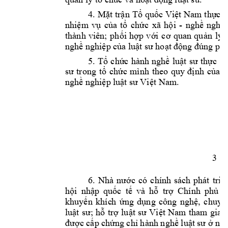
4
. 
Mặt 
trận 
Tổ 
quốc Việt 
Nam 
thực 
h
nhiệm 
vụ 
của
tổ 
chức 
xã 
hội 
- 
nghề 
nghiệ
thành 
viên; 
p
hối 
hợp 
với 
cơ 
quan 
quản 
lý 
nghề nghiệp của 
luật sư hoạt 
động đúng ph
á
5
. 
Tổ 
chức 
hành 
nghề 
luật 
sư 
thực 
hi
sư 
trong
tổ 
chức 
mình 
theo 
quy 
định 
của 
L
nghề nghiệp l
uật sư Việt Nam.
3 
6. 
Nhà 
n
ước 
có
chín
h 
sách 
phát
triể
hội 
nhập 
quốc 
tế 
và 
hỗ 
trợ
Chính 
phủ 
t
khuyến 
khíc
h
ứng 
dụng 
công 
nghệ
, 
chuyể
l
uật 
sư; 
hỗ 
trợ 
luật 
sư
Việt 
Nam 
tham 
gia 
c
được cấp
chứn
g chỉ hành nghề luật 
sư
ở nướ