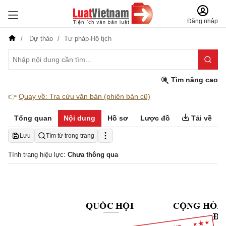
Đăng nhập
Dự thảo
Tư pháp-Hộ tịch
Tìm nâng cao
👉
Quay về: Tra cứu văn bản (phiên bản cũ)
Tổng quan
Nội dung
Hồ sơ
Lược đồ
Tải về
Lưu
Tìm từ trong trang
Tình trạng hiệu lực:
Chưa thông qua
QUỐC HỘI
CỘNG HÒA
Độc