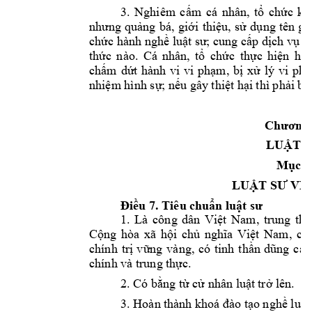
3. 
Nghiêm 
cấm 
c
á 
nhân, 
tổ 
chức 
kh
nhưng
quảng 
bá, 
giới 
thiệu, 
sử 
dụng 
t
ên 
gọ
chức hành nghề luật s
ư
; 
cung cấp dịch vụ p
thức 
nào. 
Cá 
nhân, 
tổ 
ch
ức 
thực 
hiện 
hàn
chấm 
dứt 
hành 
vi 
vi 
phạm, 
bị
xử
lý
vi 
phạ
nhiệm hình sự
; nếu gây thiệt hạ
i thì phải b
ồ
Chương
LUẬT 
Mục 
1
LUẬT SƯ VIỆ
Điều 
7. 
Tiêu chu
ẩn luật sư
1. 
Là 
công 
dân 
Việt 
N
am, 
trung 
thà
Cộng 
hòa 
xã 
hội 
chủ 
nghĩa 
Việt 
Nam, 
có 
chính 
trị 
vững 
vàng, 
có 
tinh 
thần 
dũng 
cảm
chính 
và trung t
hực.
2.
 C
ó bằ
ng từ cử nhân luậ
t
trở lên
. 
3.
 Hoàn t
hành khoá 
đào tạo 
nghề luật