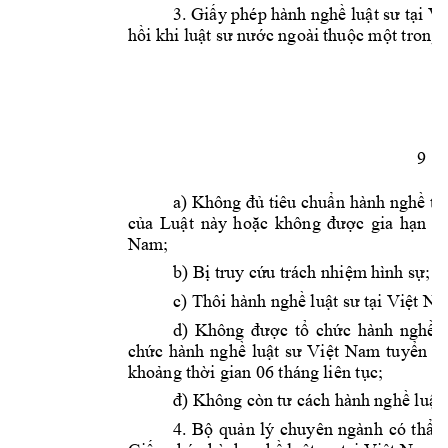
3
. Giấy phép hành nghề luật sư tại V
hồi khi luật sư 
nước ngoài 
thuộc một trong 
9 
a) Không đủ 
tiêu chuẩn 
hành nghề tại
của 
Luật 
này 
h
oặc 
không 
được 
gia 
hạn 
G
Nam; 
b) Bị truy cứ
u trách nhiệm h
ình sự;
c
) Thôi hành ng
hề luật sư tại 
Việt Na
d
) 
Không 
được 
tổ 
chức 
hành 
nghề 
chức 
hành 
nghề 
luật 
sư 
Việt 
Nam 
tuyển 
dụ
khoảng thời 
gian 06 tháng 
liên tục;
đ) Không còn 
tư cách hành 
nghề luật 
4
. 
Bộ
quản 
lý 
chuyên 
ngành
có 
t
hẩm