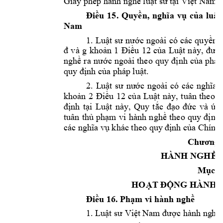
Giấy phép hà
nh nghề luật sư t
ại Việt Nam
c
Điều 
1
5. 
Quyền, 
nghĩa 
vụ 
của 
luật
Nam
1.
Luật 
sư 
nước 
ngoài 
có 
các 
quyền 
đ
và
g 
khoản 
1 
Điều 
12 
của 
Luật 
này
, 
được
nghề 
ra 
nước 
ngoài 
theo 
quy 
định 
của 
pháp
quy định của pháp 
luật
. 
2. 
L
uật 
s
ư 
nước 
n
goài 
có 
các 
nghĩa 
khoản 
2 
Điều
1
2 
của 
Luật 
này
, 
t
uân 
theo 
c
định 
tại 
Luật 
này, 
Quy 
t
ắc 
đạo 
đ
ức 
và 
ứn
tuân 
thủ 
phạm 
vi 
hành 
nghề 
th
eo 
quy 
định 
các nghĩa vụ 
khác theo quy đ
ịnh của 
Chính 
Chương 
HÀNH NGHỀ 
Mục 1
HOẠT ĐỘNG H
ÀNH 
Điều 
16. 
Phạm v
i hành nghề
1. 
Luật sư Việ
t Nam được hành ng
hề