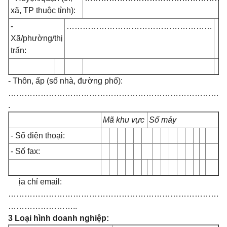
xã, TP thuộc tỉnh):
-
………………………………………………
Xã/phường/thị
trấn:
- Thôn, ấp (số nhà, đường phố):
……………………………………………………………………
.
Mã khu vực
Số máy
- Số điện thoại:
- Số fax:
- Đ
ịa chỉ email:
……………………………………………………………………
……………………..
3 Loại hình doanh nghiệp: