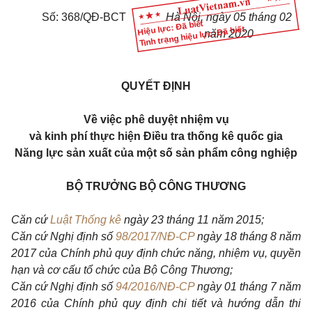
Số: 368/QĐ-BCT
Hà Nội, ngày 05 tháng 02
Hiệu lực: Đã biết
Tình trạng hiệu lực: Đã biết
năm 2020
QUYẾT ĐỊNH
Về việc phê duyệt nhiệm vụ
và kinh phí thực hiện Điều tra thống kê quốc gia
Năng lực sản xuất của một số sản phẩm công nghiệp
BỘ TRƯỞNG BỘ CÔNG THƯƠNG
Căn cứ
Luật Thống kê
ngày 23 tháng 11 năm 2015;
Căn cứ Nghị định số
98/2017/NĐ-CP
ngày 18 tháng 8 năm
2017 của Chính phủ quy định chức năng, nhiệm vụ, quyền
hạn và cơ cấu tổ chức của Bộ Công Thương;
Căn cứ Nghị định số
94/2016/NĐ-CP
ngày 01 tháng 7 năm
2016 của Chính phủ quy định chi tiết và hướng dẫn thi