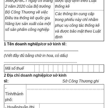
368/QĐ-BCT ngày 05 tháng
được quy định theo Luật
2 năm 2020 của Bộ trưởng
thống kê
Bộ Công Thương về việc
Các thông tin cung cấp
Điều tra thống kê quốc gia
trong phiếu này chỉ nhằm
Năng lực sản xuất của một
phục vụ công tác thống kê
số sản phẩm công nghiệp
và được bảo mật theo Luật
định
1 Tên doanh nghi
ệp/cơ sở kinh tế:
.............................................................................
(Viết đầy đủ bằng chữ in hoa, có dấu)
............................................................................
Mã số thuế
2 Địa chỉ doanh nghiệp/cơ sở kinh
tế:
Sở Công Thương ghi
-
…………………………………………………………
Tỉnh/thành
phố:
- Huyện/quận (thị
………………………………………………