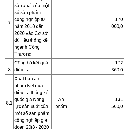
sản xuất của một
số sản phẩm
công nghiệp từ
170
7
năm 2018 đến
000,0
2020 vào Cơ sở
dữ liệu thống kê
ngành Công
Thương
Công bố kết quả
172
8
điều tra
360,0
Xuất bản ẩn
phẩm Kẻt quả
điều tra thống kê
quốc gia Năng
Ấn
131
8.1
lực sản xuất của
phẩm
560,0
một sổ sản phẩm
công nghiệp giai
đoạn 20ỉ8 - 2020