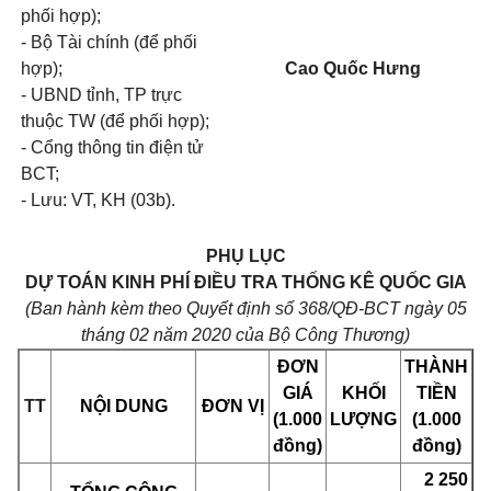
phối hợp);
- Bộ Tài chính (để phối
hợp);
Cao Quốc Hưng
- UBND tỉnh, TP trực
thuộc TW (để phối hợp);
- Cổng thông tin điện tử
BCT;
- Lưu: VT, KH (03b).
PHỤ LỤC
DỰ TOÁN KINH PHÍ ĐIỀU TRA THỐNG KÊ QUỐC GIA
(Ban hành kèm theo Quyết định số 368/QĐ-BCT ngày 05
tháng 02 năm 2020 của Bộ Công Thương)
ĐƠN
THÀNH
GIÁ
KHỐI
TIỀN
TT
NỘI DUNG
ĐƠN VỊ
(1.000
LƯỢNG
(1.000
đồng)
đồng)
2 250