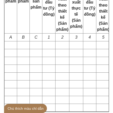
phẩm
phẩm
sản
đầu
xuất
đầu
theo
theo
phẩm
tư (Tỷ
thực
tư (Tỷ
thiết
thiết
đồng)
tế
đồng)
kế
kế
(Sản
(Sản
(Sản
phẩm)
phẩm)
phẩm)
A
B
C
1
2
3
4
5
Chú thích màu chỉ dẫn