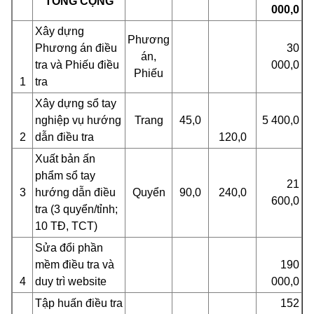
TỔNG CỘNG
000,0
Xây dựng
Phương
Phương án điều
30
án,
tra và Phiếu điều
000,0
Phiếu
1
tra
Xây dựng sổ tay
nghiệp vụ hướng
Trang
45,0
5 400,0
2
dẫn điều tra
120,0
Xuất bản ấn
phẩm sổ tay
21
3
hướng dẫn điều
Quyển
90,0
240,0
600,0
tra (3 quyển/tỉnh;
10 TĐ, TCT)
Sửa đổi phần
mềm điều tra và
190
4
duy trì website
000,0
Tập huấn điều tra
152