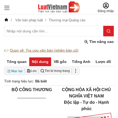
Đăng nhập
Văn bản pháp luật
Thương mại-Quảng cáo
Tìm nâng cao
👉
Quay về: Tra cứu văn bản (phiên bản cũ)
Tổng quan
Nội dung
VB gốc
Tiếng Anh
Lược đồ
Lưu
Tìm từ trong trang
Mục lục
Tình trạng hiệu lực:
Đã biết
BỘ CÔNG THƯƠNG
CỘNG HÒA XÃ HỘI CHỦ
____________
NGHĨA VIỆT NAM
Độc lập - Tự do - Hạnh
phúc
________________