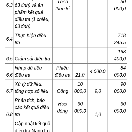
Theo
50
6.3
63 tỉnh) và ấn
thực tế
000,0
phẩm kết quả
điều tra (1 chiều,
63 tỉnh)
Thực hiện điều
718
6.4
tra
345.5
168
6.5
Giám sát điều tra
400,0
Nhập dữ liệu
Phiếu
84
4 000,0
6.6
điều tra
điều tra
21,0
000,0
Xử lý dữ liệu,
10
90
6.7
tổng hợp số liệu
Công
000,0
9,0
000,0
Phân tích, báo
Hợp
30
30
cáo kết quả điều
đồng
000,0
000,0
6.8
tra
1,0
Cập nhật kết quả
điều tra Năng lực