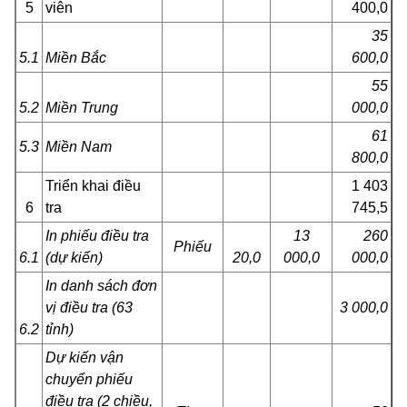
5
viên
400,0
35
5.1
Miền Bắc
600,0
55
5.2
Miền Trung
000,0
61
5.3
Miền Nam
800,0
Triển khai điều
1 403
6
tra
745,5
In phiếu điều tra
13
260
Phiếu
6.1
(dự kiến)
20,0
000,0
000,0
In danh sách đơn
vị điều tra (63
3 000,0
6.2
tỉnh)
Dự kiến vận
chuyển phiếu
điều tra (2 chiều,