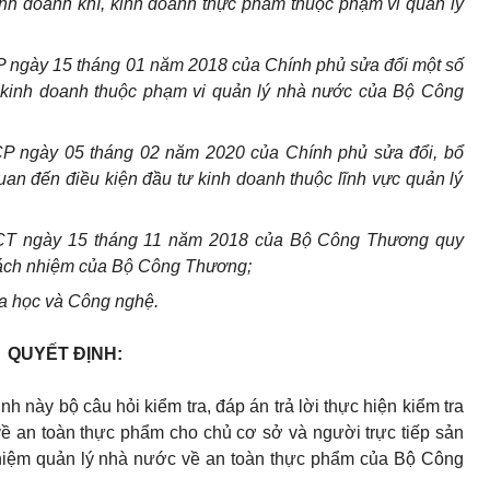
kinh doanh kh
í
, kinh doanh thực phẩm thuộc phạm v
i
quản lý
 ngày 15 tháng 01 năm 2018 của Chính phủ sửa đổi một số
 kinh doanh thuộc phạm vi quản lý nhà nước của Bộ Công
P ngày 05 tháng 02 năm 2020 của Chính phủ sửa đổi, b
ổ
uan đến đi
ều
kiện đầu tư k
i
nh doanh thuộc lĩnh vực quản lý
CT ngày 15 tháng 11 năm 2018 của Bộ Công Thương quy
rách nhiệm của Bộ C
ô
ng Th
ư
ơng;
a học và Công nghệ.
QUYẾT ĐỊNH:
 này bộ câu hỏi kiểm tra, đáp án trả lời thực hiện kiểm tra
ề an toàn thực phẩm cho chủ cơ sở và người trực tiếp sản
nhiệm quản lý nhà nước về an toàn thực phẩm của Bộ Công