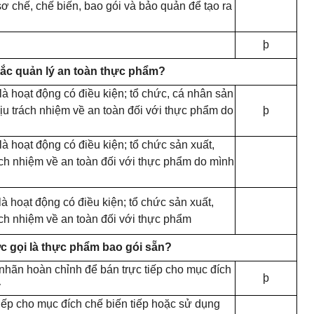
sơ chế, chế biến, bao gói và b
ả
o quản để tạo ra
þ
ắ
c quản lý an toàn thực ph
ẩ
m?
là hoạt động có đ
i
ều kiện; tổ ch
ứ
c, cá nhân sản
ịu trách nhiệm về an toàn đối với thực phẩm do
þ
à hoạt động có điều kiện; tổ chức sản xuất,
ch nhiệm về an toàn đối với thực phẩm do mình
à hoạt động có điều kiện; tổ chức sản xuất,
ch nhiệm về an toàn đối với thực phẩm
ợ
c gọi là thực phẩm bao gói sẵn?
 nh
ã
n hoàn chỉnh để bán trực tiếp cho mục đích
þ
y
iếp cho mục đích chế biến tiếp hoặc sử dụng