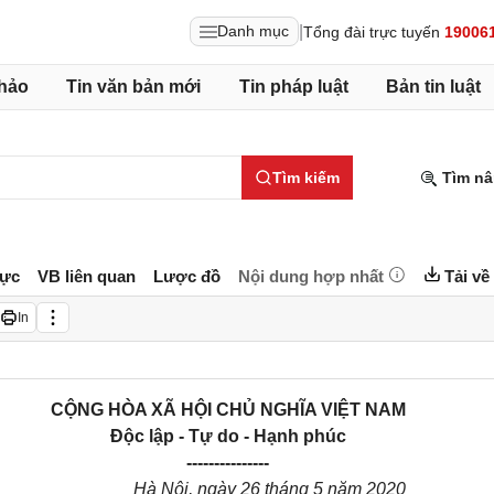
|
Danh mục
Tổng đài trực tuyến
19006
hảo
Tin văn bản mới
Tin pháp luật
Bản tin luật
Tìm kiếm
Tìm nâ
lực
VB liên quan
Lược đồ
Nội dung hợp nhất
Tải về
In
CỘNG HÒA XÃ HỘI CHỦ NGHĨA VIỆT NAM
Độc lập - Tự do - Hạnh phúc
---------------
Hà Nội, ngày
26
tháng
5
năm 20
20