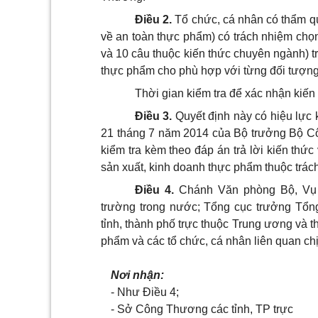
Điều 2.
Tổ chức, cá nhân có thẩm qu
về an toàn thực phẩm) có trách nhiệm chọ
và 10 câu thuộc kiến thức chuyên ngành) tr
thực phẩm cho phù hợp với từng đối tượng
Thời gian kiểm tra để xác nhận k
iế
n
Điều 3.
Quyết định này có hiệu lực 
21 tháng 7 năm 2014 của Bộ trưởng Bộ Cô
kiểm tra kèm theo đáp án trả lời kiến thứ
sản xuất, kinh doanh thực phẩm thuộc trá
Điều 4
.
Chánh Văn phòng Bộ, Vụ 
trường trong nước; Tổng cục trưởng Tổn
tỉnh, thành phố trực thuộc Trung ương và 
phẩm và các tổ chức, cá nhân liên quan chị
Nơi nhận:
- Như Điều 4;
- Sở Công Thương c
á
c tỉnh, TP trực