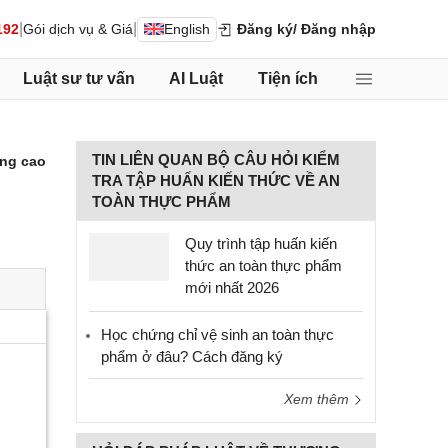
|
|
192
Gói dịch vụ & Giá
English
Đăng ký
/ Đăng nhập
Luật sư tư vấn
AI Luật
Tiện ích
TIN LIÊN QUAN BỘ CÂU HỎI KIỂM
ng cao
TRA TẬP HUẤN KIẾN THỨC VỀ AN
TOÀN THỰC PHẨM
Quy trình tập huấn kiến
thức an toàn thực phẩm
mới nhất 2026
Học chứng chỉ vệ sinh an toàn thực
phẩm ở đâu? Cách đăng ký
Xem thêm