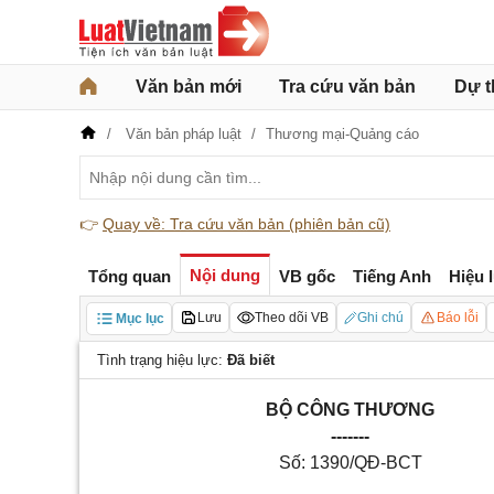
Văn bản mới
Tra cứu văn bản
Dự t
Văn bản pháp luật
Thương mại-Quảng cáo
👉
Quay về: Tra cứu văn bản (phiên bản cũ)
Nội dung
Tổng quan
VB gốc
Tiếng Anh
Hiệu 
Lưu
Theo dõi VB
Ghi chú
Báo lỗi
Mục lục
Tình trạng hiệu lực:
Đã biết
BỘ CÔNG THƯƠNG
-------
Số:
1390
/QĐ-BCT