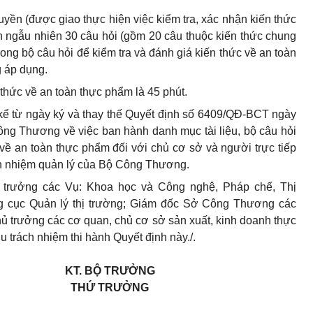
yền (được giao thực hiện việc kiểm tra, xác nhận kiến thức
n ngẫu nhiên 30 câu hỏi (gồm 20 câu thuộc kiến thức chung
ong bộ câu hỏi để kiểm tra và đánh giá kiến thức về an toàn
 áp dụng.
 thức về an toàn thực phẩm là 45 phút.
kể từ ngày ký và thay thế Quyết định số 6409/QĐ-BCT ngày
ng Thương về việc ban hành danh mục tài liệu, bộ câu hỏi
c về an toàn thực phẩm đối với chủ cơ sở và người trực tiếp
ch nhiệm quản lý của Bộ Công Thương.
trưởng các Vụ: Khoa học và Công nghệ, Pháp chế, Thị
g cục Quản lý thị trường; Giám đốc Sở Công Thương các
thủ trưởng các cơ quan, chủ cơ sở sản xuất, kinh doanh thực
u trách nhiệm thi hành Quyết định này./.
KT.
BỘ TRƯỞNG
THỨ TRƯỞNG