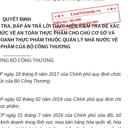
QUYẾT ĐỊNH
Hiệu lực: Đã biết
Tình trạng hiệu lực: Đã biết
 TRA, ĐÁP ÁN TRẢ LỜI THỰC HIỆN KIỂM TRA ĐỂ XÁC
HỨC VỀ AN TOÀN THỰC PHẨM CHO CHỦ CƠ SỞ VÀ
H DOANH THỰC PHẨM THUỘC QUẢN LÝ NHÀ NƯỚC VỀ
 PHẨM CỦA BỘ CÔNG THƯƠNG
___________
ỞNG BỘ CÔNG THƯƠNG
P ngày 18 tháng 8 năm 2017 của
Chính phủ quy
định chức
chức của Bộ Công Thương;
P ngày 02 tháng 02 năm 2018 của Chính phủ quy định chi
hực phẩm;
P ngày 01 tháng 7 năm 2016 của Chính phủ sửa đổi, bổ
 kinh doanh trong lĩnh vực mua b
á
n hàng hóa quốc t
ế
, hóa