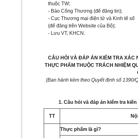
thuộc TW;
- Báo Công Thương (để đ
ă
ng tin);
- Cục Thương mại điện tử và Kinh tế số
(để đăng trên Website của Bộ);
- Lưu VT, KHCN.
CÂU HỎI VÀ ĐÁP ÁN KIỂM TRA XÁC
THỰC PHẨM THUỘC TRÁCH NHIỆM QU
(Ban hành kèm theo Quyết định số
1
3
9
0/
1. Câu hỏi và đáp án kiểm tra kiế
TT
Nộ
Thực phẩm là gì?