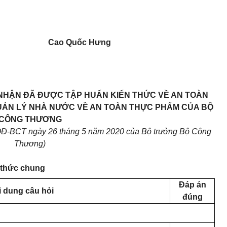
Cao Quốc Hưng
 NHẬN ĐÃ ĐƯỢC TẬP HUẤN KIẾN THỨC VỀ AN TOÀN
ẢN LÝ NHÀ NƯỚC VỀ AN TOÀN THỰC PHẨM CỦA BỘ
CÔNG THƯƠNG
QĐ-BCT
ngày
26
tháng 5 năm 2020
của Bộ trưởng Bộ Công
Thương)
n thức chung
Đáp án
i dung câu hỏi
đ
ú
ng