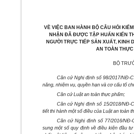
VỀ VIỆC BAN HÀNH BỘ CÂU HỎI KIỂM
NHẬN ĐÃ ĐƯỢC TẬP HUẤN KIẾN T
NGƯỜI TRỰC TIẾP SẢN XUẤT, KIN
AN TOÀN THỰC
BỘ TRƯ
Căn cứ Nghị định số 98/20
1
7/NĐ-C
năng, nhiệm vụ, quyền hạn và cơ cấu tổ 
C
ă
n cứ Luật an toàn thực phẩm;
Căn cứ Nghị định số
1
5/2
01
8/NĐ-C
tiết th
i
hành một số điều của Luật an toàn t
C
ă
n c
ứ
Nghị định số 77/2016/NĐ-C
sung một số quy định về điều kiện đầu tư