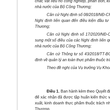
chất; vật liệu nổ công nghiệp, phân bón, 
nhà nước của Bộ Công Thương;
Căn cứ Nghị định số 08/20
1
8/NĐ-CP
Nghị định
li
ên quan đến điều kiện đầu tư
Thương;
Căn cứ Nghị định số 17/2020/NĐ-C
sung một số điều của các Nghị định liên q
nhà nước của Bộ Công Thương;
Căn cứ Thông tư số 43/20
1
8/TT-B
định về quản lý an toàn thực phẩm thuộc t
Theo đề nghị của Vụ trưởng Vụ Kho
Điều 1
.
Ban hành kèm theo Quyết định
để xác nhận đã được tập huấn kiến thức v
xuất, kinh doanh thực phẩm thuộc trách 
Thương.