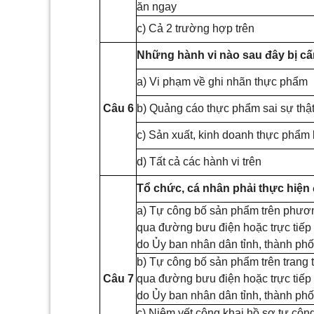
ăn ngay
c) Cả 2 trường hợp trên
Những hành v
i
nào sau đây bị cấ
a) Vi phạm về ghi nhãn thực phẩm
Câu 6
b) Quảng cáo thực phẩm sai sự thậ
c) Sản xuất, kinh doanh thực phẩm 
d) Tất cả các hành vi trên
Tổ chức, cá nhân phải thực hiện 
a) Tự công bố sản phẩm trên phương
qua đường bưu điện hoặc trực tiếp
do Ủy ban nhân dân tỉnh, thành phố
b) Tự công b
ố
sản phẩm trên trang t
Câu 7
qua đường bưu điện hoặc trực tiếp
do
Ủ
y ban nhân dân tỉnh, thành phố
c) Niêm yết công khai hồ sơ tự công