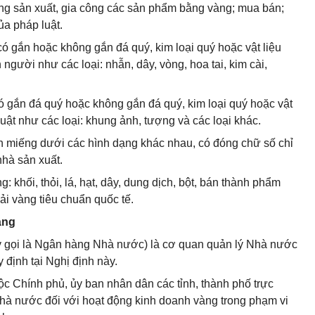
ộng sản xuất, gia công các sản phẩm bằng vàng; mua bán;
ủa pháp luật.
ó gắn hoặc không gắn đá quý, kim loại quý hoặc vật liệu
người như các loại: nhẫn, dây, vòng, hoa tai, kim cài,
 gắn đá quý hoặc không gắn đá quý, kim loại quý hoặc vật
huật như các loại: khung ảnh, tượng và các loại khác.
h miếng dưới các hình dạng khác nhau, có đóng chữ số chỉ
nhà sản xuất.
: khối, thỏi, lá, hạt, dây, dung dịch, bột, bán thành phẩm
ải vàng tiêu chuẩn quốc tế.
àng
 gọi là Ngân hàng Nhà nước) là cơ quan quản lý Nhà nước
 định tại Nghị định này.
c Chính phủ, ủy ban nhân dân các tỉnh, thành phố trực
hà nước đối với hoạt động kinh doanh vàng trong phạm vi