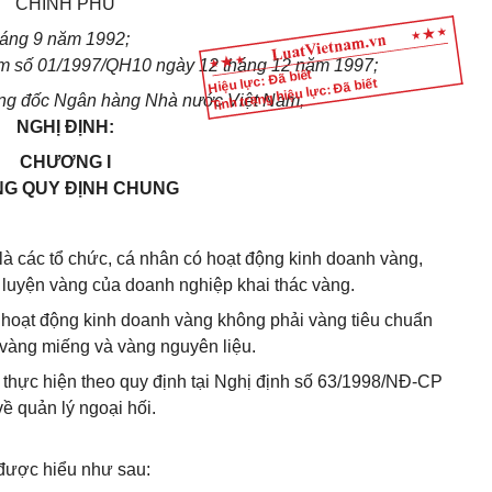
CHÍNH PHỦ
háng 9 năm 1992;
m số 01/1997/QH10 ngày 12 tháng 12 năm 1997;
Hiệu lực: Đã biết
Tình trạng hiệu lực: Đã biết
ng đốc Ngân hàng Nhà nước Việt Nam,
NGHỊ ĐỊNH:
CHƯƠNG I
G QUY ĐỊNH CHUNG
là các tổ chức, cá nhân có hoạt động kinh doanh vàng,
 luyện vàng của doanh nghiệp khai thác vàng.
à hoạt động kinh doanh vàng không phải vàng tiêu chuẩn
 vàng miếng và vàng nguyên liệu.
ế thực hiện theo quy định tại Nghị định số 63/1998/NĐ-CP
ề quản lý ngoại hối.
 được hiểu như sau: