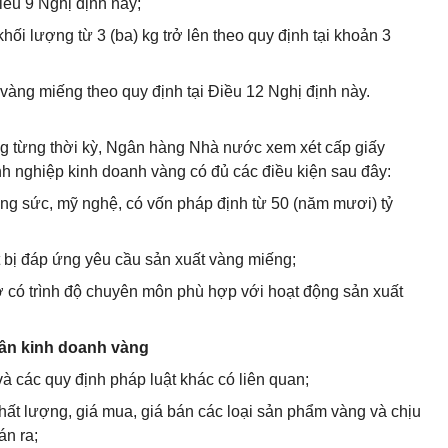
iều 9 Nghị định này;
ối lượng từ 3 (ba) kg trở lên theo quy định tại khoản 3
vàng miếng theo quy định tại Điều 12 Nghị định này.
ong từng thời kỳ, Ngân hàng Nhà nước xem xét cấp giấy
h nghiệp kinh doanh vàng có đủ các điều kiện sau đây:
ang sức, mỹ nghệ, có vốn pháp định từ 50 (năm mươi) tỷ
iết bị đáp ứng yêu cầu sản xuất vàng miếng;
hợ có trình độ chuyên môn phù hợp với hoạt động sản xuất
hân kinh doanh vàng
và các quy định pháp luật khác có liên quan;
 chất lượng, giá mua, giá bán các loại sản phẩm vàng và chịu
án ra;