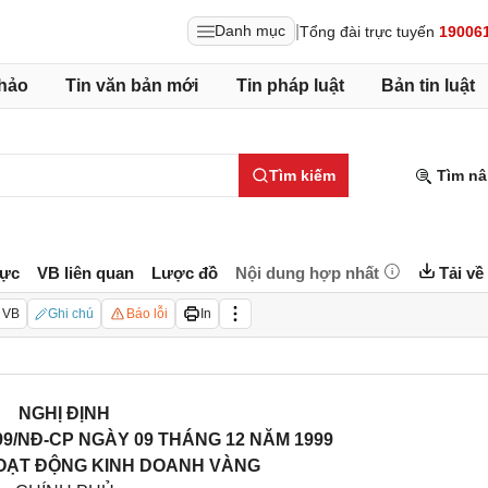
|
Danh mục
Tổng đài trực tuyến
19006
hảo
Tin văn bản mới
Tin pháp luật
Bản tin luật
Tìm kiếm
Tìm nâ
lực
VB liên quan
Lược đồ
Nội dung hợp nhất
Tải về
 VB
Ghi chú
Báo lỗi
In
NGHỊ ĐỊNH
1999/NĐ-CP NGÀY 09 THÁNG 12 NĂM 1999
OẠT ĐỘNG KINH DOANH VÀNG