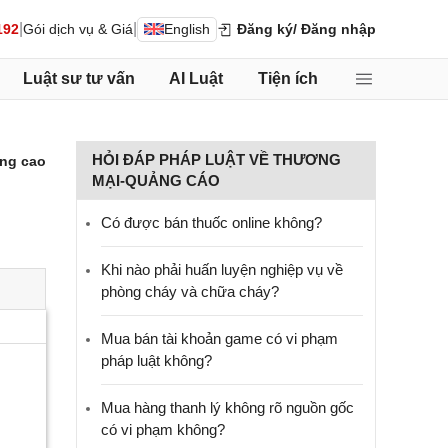
|
|
192
Gói dịch vụ & Giá
English
Đăng ký
/ Đăng nhập
Luật sư tư vấn
AI Luật
Tiện ích
HỎI ĐÁP PHÁP LUẬT VỀ THƯƠNG
ng cao
MẠI-QUẢNG CÁO
Có được bán thuốc online không?
Khi nào phải huấn luyện nghiệp vụ về
phòng cháy và chữa cháy?
Mua bán tài khoản game có vi phạm
pháp luật không?
Mua hàng thanh lý không rõ nguồn gốc
có vi phạm không?