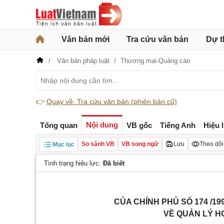
Văn bản mới
Tra cứu văn bản
Dự t
Văn bản pháp luật
Thương mại-Quảng cáo
👉
Quay về: Tra cứu văn bản (phiên bản cũ)
Nội dung
Tổng quan
VB gốc
Tiếng Anh
Hiệu 
So sánh VB
VB song ngữ
Lưu
Theo dõi
Mục lục
Tình trạng hiệu lực:
Đã biết
CỦA CHÍNH PHỦ SỐ 174 /
VỀ QUẢN LÝ H