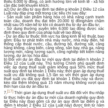
thiểu 6.000 tỷ đồng, có ảnh hưởng lớn về kinh tế - xã hội
cần đặc biệt khuyến khích;
a2) Dự án đầu tư quy định tại điểm g khoản 2 Điều 12 của
Luật này đáp ứng một trong các tiêu chí sau đây:
- Sản xuất sản phẩm hàng hóa có khả năng cạnh tranh
toàn cầu, doanh thu đạt trên 20.000 tỷ đồng/năm chậm
nhất sau 05 năm kể từ khi có doanh thu từ dự án đầu tư;
- Sử dụng thường xuyên trên 6.000 lao động được xác
định theo quy định của pháp luật về lao động;
- Dự án đầu tư thuộc lĩnh vực hạ tầng kinh tế kỹ thuật, bao
gồm: Đầu tư phát triển nhà máy nước, nhà máy điện, hệ
thống cấp thoát nước, cầu, đường bộ, đường sắt, cảng
hàng không, cảng biến, cảng sông, sân bay, nhà ga, năng
lượng mới, năng lượng sạch, công nghiệp tiết kiệm năng
lượng, dự án lọc hóa dầu;
b) Đối với dự án đầu tư mới quy định tại điểm h khoản 2
Điều 12 của Luật này, Thủ tướng Chính phủ quyết định
việc áp dụng thuế suất giảm không quá 50% mức thuế
suất quy định tại khoản 1 Điều này; thời gian áp dụng thuế
suất ưu đãi không quá 1,5 lần so với thời gian áp dụng
thuế suất ưu đãi quy định tại khoản 1 Điều này và được
kéo dài thêm không quá 15 năm nhưng không vượt quá
thời hạn của dự án đầu tư.
[17]
7.
Thời gian áp dụng thuế suất ưu đãi đối với thu nhập
từ thực hiện dự án đầu tư mới của doanh nghiệp quy định
tại Điều này (bao gồm cả dự án quy định tại điểm g và
điểm h khoản 2 Điều 12 của Luật này) được tính từ năm