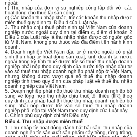
ngoài;
n) Thu nhập của đơn vị sự nghiệp công lập đối với các
hoạt động cho thuê tài sản công;
o) Các khoản thu nhập khác, trừ các khoản thu nhập được
miễn thuế quy định tại Điều 4 của Luật này.
3. Thu nhập chịu thuế phát sinh tại Việt Nam của doanh
nghiệp nước ngoài quy định tại điểm c, điểm d khoản 2
Điều 2 của Luật này là thu nhập nhận được có nguồn gốc
từ Việt Nam, không phụ thuộc vào địa điểm tiến hành kinh
doanh.
4. Doanh nghiệp Việt Nam đầu tư ở nước ngoài có phát
sinh thu nhập từ hoạt động sản xuất, kinh doanh tại nước
ngoài trong kỳ tính thuế được trừ số thuế thu nhập doanh
nghiệp phải nộp theo quy định của nước tiếp nhận đầu tư
vào số thuế thu nhập doanh nghiệp phải nộp ở Việt Nam,
nhưng không được vượt quá số thuế thu nhập doanh
nghiệp tính theo quy định của pháp luật về thuế thu nhập
doanh nghiệp của Việt Nam.
5. Doanh nghiệp phải nộp thuế thu nhập doanh nghiệp bổ
sung về tổng hợp thu nhập chịu thuế tối thiểu (IIR) theo
quy định của pháp luật thì thuế thu nhập doanh nghiệp bổ
sung phải nộp được trừ vào số thuế thu nhập doanh
nghiệp phải nộp tại Việt Nam theo quy định của Luật này.
6. Chính phủ quy định chi tiết Điều này.
Điều 4. Thu nhập được miễn thuế
1. Thu nhập từ hoạt động đánh bắt hải sản; thu nhập của
doanh nghiệp từ sản xuất sản phẩm cây trồng, rừng trồng,