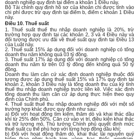
doanh nghiệp quy định tại điểm a khoản 1 Điều này.
Bộ Tài chính quy định hồ sơ của khoản chi được tính vào
chi phí được trừ quy định tại điểm b, điểm c khoản 1 Điều
này.
Điều 10. Thuế suất
1. Thuế suất thuế thu nhập doanh nghiệp là 20%, trừ
trường hợp quy định tại các khoản 2, 3 và 4 Điều này và
đối tượng được ưu đãi về thuế suất quy định tại Điều 13
của Luật này.
2. Thuế suất 15% áp dụng đối với doanh nghiệp có tổng
doanh thu năm không quá 03 tỷ đồng.
3. Thuế suất 17% áp dụng đối với doanh nghiệp có tổng
doanh thu năm từ trên 03 tỷ đồng đến không quá 50 tỷ
đồng.
Doanh thu làm căn cứ xác định doanh nghiệp thuộc đối
tượng được áp dụng thuế suất 15% và 17% quy định tại
khoản 2, khoản 3 Điều này là tổng doanh thu của kỳ tính
thuế thu nhập doanh nghiệp trước liền kề. Việc xác định
tổng doanh thu làm căn cứ áp dụng thực hiện theo quy
định của Chính phủ.
4. Thuế suất thuế thu nhập doanh nghiệp đối với một số
trường hợp khác được quy định như sau:
a) Đối với hoạt động tìm kiếm, thăm dò và khai thác dầu
khí từ 25% đến 50%. Căn cứ vào vị trí, điều kiện khai thác
và trữ lượng mỏ, Thủ tướng Chính phủ quyết định mức
thuế suất cụ thể phù hợp với từng hợp đồng dầu khí;
b) Đối với hoạt động thăm dò, khai thác tài nguyên quý
hiếm (bao gồm: bạch kim, vàng, bạc, thiếc, wonfram,