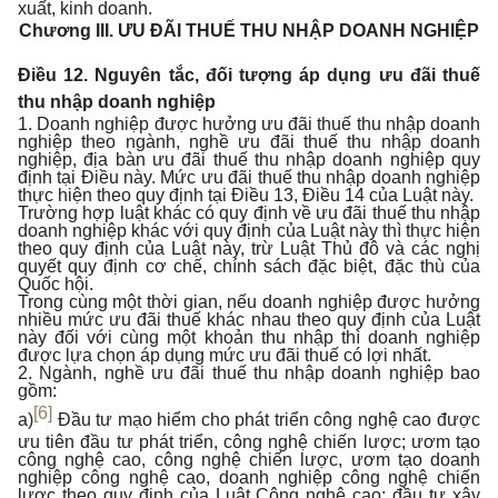
xuất, kinh doanh.
Chương III.
ƯU ĐÃI THUẾ THU NHẬP DOANH NGHIỆP
Điều 12. Nguyên tắc, đối tượng áp dụng ưu đãi thuế
thu nhập doanh nghiệp
1. Doanh nghiệp được hưởng ưu đãi thuế thu nhập doanh
nghiệp theo ngành, nghề ưu đãi thuế thu nhập doanh
nghiệp, địa bàn ưu đãi thuế thu nhập doanh nghiệp quy
định tại Điều này. Mức ưu đãi thuế thu nhập doanh nghiệp
thực hiện theo quy định tại Điều 13, Điều 14 của Luật này.
Trường hợp luật khác có quy định về ưu đãi thuế thu nhập
doanh nghiệp khác với quy định của Luật này thì thực hiện
theo quy định của Luật này, trừ Luật Thủ đô và các nghị
quyết quy định cơ chế, chính sách đặc biệt, đặc thù của
Quốc hội.
Trong cùng một thời gian, nếu doanh nghiệp được hưởng
nhiều mức ưu đãi thuế khác nhau theo quy định của Luật
này đối với cùng một khoản thu nhập thì doanh nghiệp
được lựa chọn áp dụng mức ưu đãi thuế có lợi nhất.
2. Ngành, nghề ưu đãi thuế thu nhập doanh nghiệp bao
gồm:
[6]
a)
Đầu tư mạo hiểm cho phát triển công nghệ cao được
ưu tiên đầu tư phát triển, công nghệ chiến lược; ươm tạo
công nghệ cao, công nghệ chiến lược, ươm tạo doanh
nghiệp công nghệ cao, doanh nghiệp công nghệ chiến
lược theo quy định của Luật Công nghệ cao; đầu tư xây