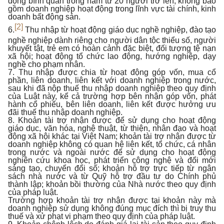
động bình quân trong năm từ 20 người trở lên, không bao
gồm doanh nghiệp hoạt động trong lĩnh vực tài chính, kinh
doanh bất động sản.
[2]
6.
Thu nhập từ hoạt động giáo dục nghề nghiệp, đào tạo
nghề nghiệp dành riêng cho người dân tộc thiểu số, người
khuyết tật, trẻ em có hoàn cảnh đặc biệt, đối tượng tệ nạn
xã hội; hoạt động tổ chức lao động, hướng nghiệp, dạy
nghề cho phạm nhân.
7. Thu nhập được chia từ hoạt động góp vốn, mua cổ
phần, liên doanh, liên kết với doanh nghiệp trong nước,
sau khi đã nộp thuế thu nhập doanh nghiệp theo quy định
của Luật này, kể cả trường hợp bên nhận góp vốn, phát
hành cổ phiếu, bên liên doanh, liên kết được hưởng ưu
đãi thuế thu nhập doanh nghiệp.
8. Khoản tài trợ nhận được để sử dụng cho hoạt động
giáo dục, văn hóa, nghệ thuật, từ thiện, nhân đạo và hoạt
động xã hội khác tại Việt Nam; khoản tài trợ nhận được từ
doanh nghiệp không có quan hệ liên kết, tổ chức, cá nhân
trong nước và ngoài nước để sử dụng cho hoạt động
nghiên cứu khoa học, phát triển công nghệ và đổi mới
sáng tạo, chuyển đổi số; khoản hỗ trợ trực tiếp từ ngân
sách nhà nước và từ Quỹ hỗ trợ đầu tư do Chính phủ
thành lập; khoản bồi thường của Nhà nước theo quy định
của pháp luật.
Trường hợp khoản tài trợ nhận được tại khoản này mà
doanh nghiệp sử dụng không đúng mục đích thì bị truy thu
thuế và xử phạt vi phạm theo quy định của pháp luật.