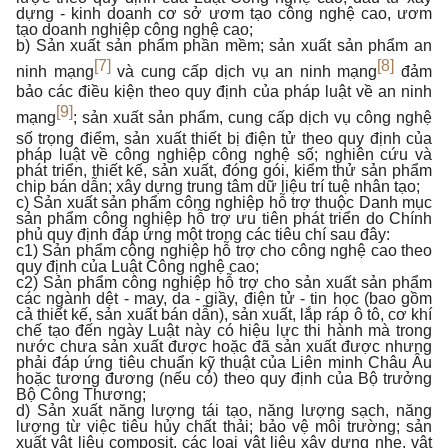
dựng - kinh doanh cơ sở ươm tạo công nghệ cao, ươm
tạo doanh nghiệp công nghệ cao;
b) Sản xuất sản phẩm phần mềm; sản xuất sản phẩm an
[7]
[8]
ninh mạng
và cung cấp dịch vụ an ninh mạng
đảm
bảo các điều kiện theo quy định của pháp luật về an ninh
[9]
mạng
; sản xuất sản phẩm, cung cấp dịch vụ công nghệ
số trọng điểm, sản xuất thiết bị điện tử theo quy định của
pháp luật về công nghiệp công nghệ số; nghiên cứu và
phát triển, thiết kế, sản xuất, đóng gói, kiểm thử sản phẩm
chip bán dẫn; xây dựng trung tâm dữ liệu trí tuệ nhân tạo;
c) Sản xuất sản phẩm công nghiệp hỗ trợ thuộc Danh mục
sản phẩm công nghiệp hỗ trợ ưu tiên phát triển do Chính
phủ quy định đáp ứng một trong các tiêu chí sau đây:
c1) Sản phẩm công nghiệp hỗ trợ cho công nghệ cao theo
quy định của Luật Công nghệ cao;
c2) Sản phẩm công nghiệp hỗ trợ cho sản xuất sản phẩm
các ngành dệt - may, da - giầy, điện tử - tin học (bao gồm
cả thiết kế, sản xuất bán dẫn), sản xuất, lắp ráp ô tô, cơ khí
chế tạo đến ngày Luật này có hiệu lực thi hành mà trong
nước chưa sản xuất được hoặc đã sản xuất được nhưng
phải đáp ứng tiêu chuẩn kỹ thuật của Liên minh Châu Âu
hoặc tương đương (nếu có) theo quy định của Bộ trưởng
Bộ Công Thương;
d) Sản xuất năng lượng tái tạo, năng lượng sạch, năng
lượng từ việc tiêu hủy chất thải; bảo vệ môi trường; sản
xuất vật liệu composit, các loại vật liệu xây dựng nhẹ, vật