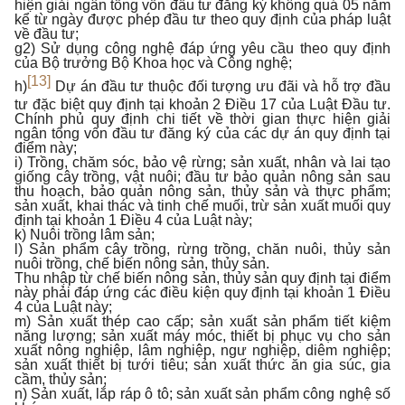
hiện giải ngân tổng vốn đầu tư đăng ký không quá 05 năm
kể từ ngày được phép đầu tư theo quy định của pháp luật
về đầu tư;
g2) Sử dụng công nghệ đáp ứng yêu cầu theo quy định
của Bộ trưởng Bộ Khoa học và Công nghệ;
[13]
h)
Dự án đầu tư thuộc đối tượng ưu đãi và hỗ trợ đầu
tư đặc biệt quy định tại khoản 2 Điều 17 của Luật Đầu tư.
Chính phủ quy định chi tiết về thời gian thực hiện giải
ngân tổng vốn đầu tư đăng ký của các dự án quy định tại
điểm này;
i) Trồng, chăm sóc, bảo vệ rừng; sản xuất, nhân và lai tạo
giống cây trồng, vật nuôi; đầu tư bảo quản nông sản sau
thu hoạch, bảo quản nông sản, thủy sản và thực phẩm;
sản xuất, khai thác và tinh chế muối, trừ sản xuất muối quy
định tại khoản 1 Điều 4 của Luật này;
k) Nuôi trồng lâm sản;
l) Sản phẩm cây trồng, rừng trồng, chăn nuôi, thủy sản
nuôi trồng, chế biến nông sản, thủy sản.
Thu nhập từ chế biến nông sản, thủy sản quy định tại điểm
này phải đáp ứng các điều kiện quy định tại khoản 1 Điều
4 của Luật này;
m) Sản xuất thép cao cấp; sản xuất sản phẩm tiết kiệm
năng lượng; sản xuất máy móc, thiết bị phục vụ cho sản
xuất nông nghiệp, lâm nghiệp, ngư nghiệp, diêm nghiệp;
sản xuất thiết bị tưới tiêu; sản xuất thức ăn gia súc, gia
cầm, thủy sản;
n) Sản xuất, lắp ráp ô tô; sản xuất sản phẩm công nghệ số