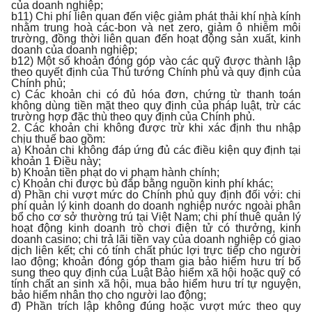
của doanh nghiệp;
b11) Chi phí liên quan đến việc giảm phát thải khí nhà kính
nhằm trung hoà các-bon và net zero, giảm ô nhiễm môi
trường, đồng thời liên quan đến hoạt động sản xuất, kinh
doanh của doanh nghiệp;
b12) Một số khoản đóng góp vào các quỹ được thành lập
theo quyết định của Thủ tướng Chính phủ và quy định của
Chính phủ;
c) Các khoản chi có đủ hóa đơn, chứng từ thanh toán
không dùng tiền mặt theo quy định của pháp luật, trừ các
trường hợp đặc thù theo quy định của Chính phủ.
2. Các khoản chi không được trừ khi xác định thu nhập
chịu thuế bao gồm:
a) Khoản chi không đáp ứng đủ các điều kiện quy định tại
khoản 1 Điều này;
b) Khoản tiền phạt do vi phạm hành chính;
c) Khoản chi được bù đắp bằng nguồn kinh phí khác;
d) Phần chi vượt mức do Chính phủ quy định đối với: chi
phí quản lý kinh doanh do doanh nghiệp nước ngoài phân
bổ cho cơ sở thường trú tại Việt Nam; chi phí thuê quản lý
hoạt động kinh doanh trò chơi điện tử có thưởng, kinh
doanh casino; chi trả lãi tiền vay của doanh nghiệp có giao
dịch liên kết; chi có tính chất phúc lợi trực tiếp cho người
lao động; khoản đóng góp tham gia bảo hiểm hưu trí bổ
sung theo quy định của Luật Bảo hiểm xã hội hoặc quỹ có
tính chất an sinh xã hội, mua bảo hiểm hưu trí tự nguyện,
bảo hiểm nhân thọ cho người lao động;
đ) Phần trích lập không đúng hoặc vượt mức theo quy