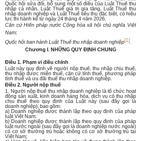
Quốc hội sửa đổi, bổ sung một số điều của Luật Thuế thu
nhập cá nhân, Luật Thuế giá trị gia tăng, Luật Thuế thu
nhập doanh nghiệp và Luật Thuế tiêu thụ đặc biệt, có hiệu
lực thi hành kể từ ngày 24 tháng 4 năm 2026.
Căn cứ Hiến pháp nước Cộng hòa xã hội chủ nghĩa Việt
Nam;
[1]
Quốc hội ban hành Luật Thuế thu nhập doanh nghiệp
.
Chương I.
NHỮNG QUY ĐỊNH CHUNG
Điều 1. Phạm vi điều chỉnh
Luật này quy định về người nộp thuế, thu nhập chịu thuế,
thu nhập được miễn thuế, căn cứ tính thuế, phương pháp
tính thuế và ưu đãi thuế thu nhập doanh nghiệp.
Điều 2. Người nộp thuế
1. Người nộp thuế thu nhập doanh nghiệp là tổ chức hoạt
động sản xuất, kinh doanh hàng hóa, dịch vụ có thu nhập
chịu thuế theo quy định của Luật này (sau đây gọi là
doanh nghiệp), bao gồm:
a) Doanh nghiệp được thành lập theo quy định của pháp
luật Việt Nam;
b) Doanh nghiệp được thành lập theo quy định của pháp
luật nước ngoài (sau đây gọi là doanh nghiệp nước ngoài)
có cơ sở thường trú hoặc không có cơ sở thường trú tại
Việt Nam;