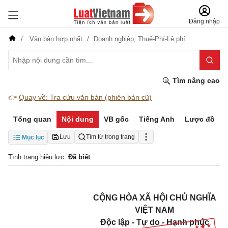
Đăng nhập
Văn bản hợp nhất
Doanh nghiệp,
Thuế-Phí-Lệ phí
Tìm nâng cao
👉
Quay về: Tra cứu văn bản (phiên bản cũ)
Tổng quan
Nội dung
VB gốc
Tiếng Anh
Lược đồ
Lưu
Tìm từ trong trang
Mục lục
Tình trạng hiệu lực:
Đã biết
CỘNG HÒA XÃ HỘI CHỦ NGHĨA
VIỆT NAM
Độc lập - Tự do - Hạnh phúc