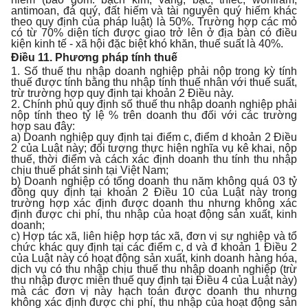
antimoan, đá quý, đất hiếm và tài nguyên quý hiếm khác
theo quy định của pháp luật) là 50%. Trường hợp các mỏ
có từ 70% diện tích được giao trở lên ở địa bàn có điều
kiện kinh tế - xã hội đặc biệt khó khăn, thuế suất là 40%.
Điều 11. Phương pháp tính thuế
1. Số thuế thu nhập doanh nghiệp phải nộp trong kỳ tính
thuế được tính bằng thu nhập tính thuế nhân với thuế suất,
trừ trường hợp quy định tại khoản 2 Điều này.
2. Chính phủ quy định số thuế thu nhập doanh nghiệp phải
nộp tính theo tỷ lệ % trên doanh thu đối với các trường
hợp sau đây:
a) Doanh nghiệp quy định tại điểm c, điểm d khoản 2 Điều
2 của Luật này; đối tượng thực hiện nghĩa vụ kê khai, nộp
thuế, thời điểm và cách xác định doanh thu tính thu nhập
chịu thuế phát sinh tại Việt Nam;
b) Doanh nghiệp có tổng doanh thu năm không quá 03 tỷ
đồng quy định tại khoản 2 Điều 10 của Luật này trong
trường hợp xác định được doanh thu nhưng không xác
định được chi phí, thu nhập của hoạt động sản xuất, kinh
doanh;
c) Hợp tác xã, liên hiệp hợp tác xã, đơn vị sự nghiệp và tổ
chức khác quy định tại các điểm c, d và đ khoản 1 Điều 2
của Luật này có hoạt động sản xuất, kinh doanh hàng hóa,
dịch vụ có thu nhập chịu thuế thu nhập doanh nghiệp (trừ
thu nhập được miễn thuế quy định tại Điều 4 của Luật này)
mà các đơn vị này hạch toán được doanh thu nhưng
không xác định được chi phí, thu nhập của hoạt động sản