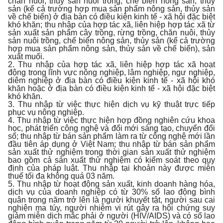
chăn nuôi, thủy sản nuôi trồng, chế biến nông sản, thủy
sản (kể cả trường hợp mua sản phẩm nông sản, thủy sản
về chế biến) ở địa bàn có điều kiện kinh tế - xã hội đặc biệt
khó khăn; thu nhập của hợp tác xã, liên hiệp hợp tác xã từ
sản xuất sản phẩm cây trồng, rừng trồng, chăn nuôi, thủy
sản nuôi trồng, chế biến nông sản, thủy sản (kể cả trường
hợp mua sản phẩm nông sản, thủy sản về chế biến), sản
xuất muối.
2. Thu nhập của hợp tác xã, liên hiệp hợp tác xã hoạt
động trong lĩnh vực nông nghiệp, lâm nghiệp, ngư nghiệp,
diêm nghiệp ở địa bàn có điều kiện kinh tế - xã hội khó
khăn hoặc ở địa bàn có điều kiện kinh tế - xã hội đặc biệt
khó khăn.
3. Thu nhập từ việc thực hiện dịch vụ kỹ thuật trực tiếp
phục vụ nông nghiệp.
4. Thu nhập từ việc thực hiện hợp đồng nghiên cứu khoa
học, phát triển công nghệ và đổi mới sáng tạo, chuyển đổi
số; thu nhập từ bán sản phẩm làm ra từ công nghệ mới lần
đầu tiên áp dụng ở Việt Nam; thu nhập từ bán sản phẩm
sản xuất thử nghiệm trong thời gian sản xuất thử nghiệm
bao gồm cả sản xuất thử nghiệm có kiểm soát theo quy
định của pháp luật. Thu nhập tại khoản này được miễn
thuế tối đa không quá 03 năm.
5. Thu nhập từ hoạt động sản xuất, kinh doanh hàng hóa,
dịch vụ của doanh nghiệp có từ 30% số lao động bình
quân trong năm trở lên là người khuyết tật, người sau cai
nghiện ma túy, người nhiễm vi rút gây ra hội chứng suy
giảm miễn dịch mắc phải ở người (HIV/AIDS) và có số lao