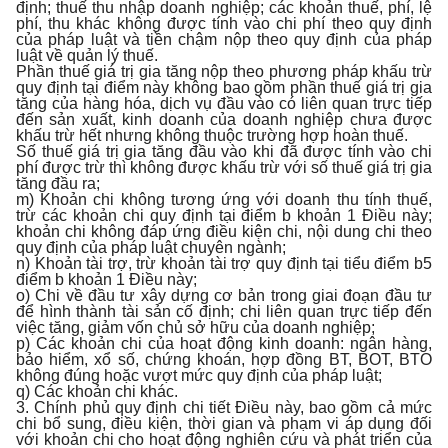
định; thuế thu nhập doanh nghiệp; các khoản thuế, phí, lệ
phí, thu khác không được tính vào chi phí theo quy định
của pháp luật và tiền chậm nộp theo quy định của pháp
luật về quản lý thuế.
Phần thuế giá trị gia tăng nộp theo phương pháp khấu trừ
quy định tại điểm này không bao gồm phần thuế giá trị gia
tăng của hàng hóa, dịch vụ đầu vào có liên quan trực tiếp
đến sản xuất, kinh doanh của doanh nghiệp chưa được
khấu trừ hết nhưng không thuộc trường hợp hoàn thuế.
Số thuế giá trị gia tăng đầu vào khi đã được tính vào chi
phí được trừ thì không được khấu trừ với số thuế giá trị gia
tăng đầu ra;
m) Khoản chi không tương ứng với doanh thu tính thuế,
trừ các khoản chi quy định tại điểm b khoản 1 Điều này;
khoản chi không đáp ứng điều kiện chi, nội dung chi theo
quy định của pháp luật chuyên ngành;
n) Khoản tài trợ, trừ khoản tài trợ quy định tại tiểu điểm b5
điểm b khoản 1 Điều này;
o) Chi về đầu tư xây dựng cơ bản trong giai đoạn đầu tư
để hình thành tài sản cố định; chi liên quan trực tiếp đến
việc tăng, giảm vốn chủ sở hữu của doanh nghiệp;
p) Các khoản chi của hoạt động kinh doanh: ngân hàng,
bảo hiểm, xổ số, chứng khoán, hợp đồng BT, BOT, BTO
không đúng hoặc vượt mức quy định của pháp luật;
q) Các khoản chi khác.
3. Chính phủ quy định chi tiết Điều này, bao gồm cả mức
chi bổ sung, điều kiện, thời gian và phạm vi áp dụng đối
với khoản chi cho hoạt động nghiên cứu và phát triển của