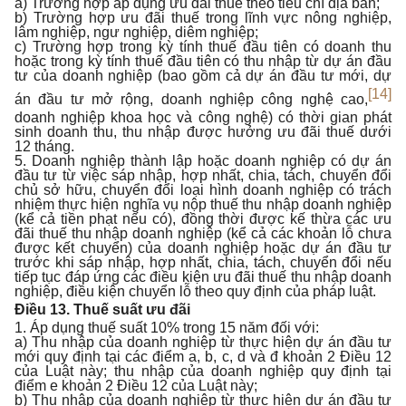
a) Trường hợp áp dụng ưu đãi thuế theo tiêu chí địa bàn;
b) Trường hợp ưu đãi thuế trong lĩnh vực nông nghiệp,
lâm nghiệp, ngư nghiệp, diêm nghiệp;
c) Trường hợp trong kỳ tính thuế đầu tiên có doanh thu
hoặc trong kỳ tính thuế đầu tiên có thu nhập từ dự án đầu
tư của doanh nghiệp (bao gồm cả dự án đầu tư mới, dự
[14]
án đầu tư mở rộng, doanh nghiệp công nghệ cao,
doanh nghiệp khoa học và công nghệ) có thời gian phát
sinh doanh thu, thu nhập được hưởng ưu đãi thuế dưới
12 tháng.
5. Doanh nghiệp thành lập hoặc doanh nghiệp có dự án
đầu tư từ việc sáp nhập, hợp nhất, chia, tách, chuyển đổi
chủ sở hữu, chuyển đổi loại hình doanh nghiệp có trách
nhiệm thực hiện nghĩa vụ nộp thuế thu nhập doanh nghiệp
(kể cả tiền phạt nếu có), đồng thời được kế thừa các ưu
đãi thuế thu nhập doanh nghiệp (kể cả các khoản lỗ chưa
được kết chuyển) của doanh nghiệp hoặc dự án đầu tư
trước khi sáp nhập, hợp nhất, chia, tách, chuyển đổi nếu
tiếp tục đáp ứng các điều kiện ưu đãi thuế thu nhập doanh
nghiệp, điều kiện chuyển lỗ theo quy định của pháp luật.
Điều 13. Thuế suất ưu đãi
1. Áp dụng thuế suất 10% trong 15 năm đối với:
a) Thu nhập của doanh nghiệp từ thực hiện dự án đầu tư
mới quy định tại các điểm a, b, c, d và đ khoản 2 Điều 12
của Luật này; thu nhập của doanh nghiệp quy định tại
điểm e khoản 2 Điều 12 của Luật này;
b) Thu nhập của doanh nghiệp từ thực hiện dự án đầu tư