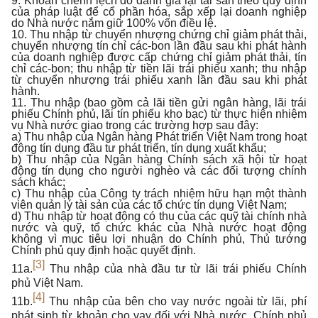
9. Khoản chênh lệch do đánh giá lại tài sản theo quy định
của pháp luật để cổ phần hóa, sắp xếp lại doanh nghiệp
do Nhà nước nắm giữ 100% vốn điều lệ.
10. Thu nhập từ chuyển nhượng chứng chỉ giảm phát thải,
chuyển nhượng tín chỉ các-bon lần đầu sau khi phát hành
của doanh nghiệp được cấp chứng chỉ giảm phát thải, tín
chỉ các-bon; thu nhập từ tiền lãi trái phiếu xanh; thu nhập
từ chuyển nhượng trái phiếu xanh lần đầu sau khi phát
hành.
11. Thu nhập (bao gồm cả lãi tiền gửi ngân hàng, lãi trái
phiếu Chính phủ, lãi tín phiếu kho bạc) từ thực hiện nhiệm
vụ Nhà nước giao trong các trường hợp sau đây:
a) Thu nhập của Ngân hàng Phát triển Việt Nam trong hoạt
động tín dụng đầu tư phát triển, tín dụng xuất khẩu;
b) Thu nhập của Ngân hàng Chính sách xã hội từ hoạt
động tín dụng cho người nghèo và các đối tượng chính
sách khác;
c) Thu nhập của Công ty trách nhiệm hữu hạn một thành
viên quản lý tài sản của các tổ chức tín dụng Việt Nam;
d) Thu nhập từ hoạt động có thu của các quỹ tài chính nhà
nước và quỹ, tổ chức khác của Nhà nước hoạt động
không vì mục tiêu lợi nhuận do Chính phủ, Thủ tướng
Chính phủ quy định hoặc quyết định.
[3]
11a.
Thu nhập của nhà đầu tư từ lãi trái phiếu Chính
phủ Việt Nam.
[4]
11b.
Thu nhập của bên cho vay nước ngoài từ lãi, phí
phát sinh từ khoản cho vay đối với Nhà nước, Chính phủ