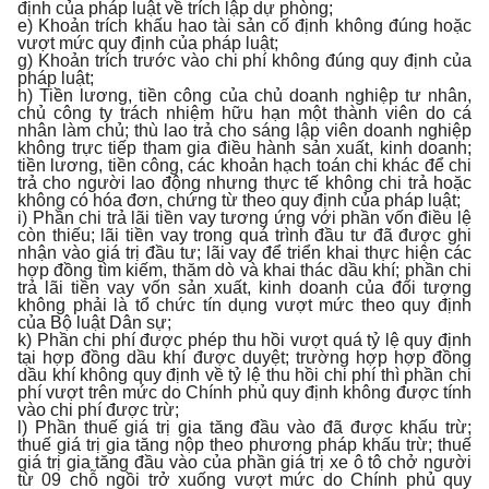
định của pháp luật về trích lập dự phòng;
e) Khoản trích khấu hao tài sản cố định không đúng hoặc
vượt mức quy định của pháp luật;
g) Khoản trích trước vào chi phí không đúng quy định của
pháp luật;
h) Tiền lương, tiền công của chủ doanh nghiệp tư nhân,
chủ công ty trách nhiệm hữu hạn một thành viên do cá
nhân làm chủ; thù lao trả cho sáng lập viên doanh nghiệp
không trực tiếp tham gia điều hành sản xuất, kinh doanh;
tiền lương, tiền công, các khoản hạch toán chi khác để chi
trả cho người lao động nhưng thực tế không chi trả hoặc
không có hóa đơn, chứng từ theo quy định của pháp luật;
i) Phần chi trả lãi tiền vay tương ứng với phần vốn điều lệ
còn thiếu; lãi tiền vay trong quá trình đầu tư đã được ghi
nhận vào giá trị đầu tư; lãi vay để triển khai thực hiện các
hợp đồng tìm kiếm, thăm dò và khai thác dầu khí; phần chi
trả lãi tiền vay vốn sản xuất, kinh doanh của đối tượng
không phải là tổ chức tín dụng vượt mức theo quy định
của Bộ luật Dân sự;
k) Phần chi phí được phép thu hồi vượt quá tỷ lệ quy định
tại hợp đồng dầu khí được duyệt; trường hợp hợp đồng
dầu khí không quy định về tỷ lệ thu hồi chi phí thì phần chi
phí vượt trên mức do Chính phủ quy định không được tính
vào chi phí được trừ;
l) Phần thuế giá trị gia tăng đầu vào đã được khấu trừ;
thuế giá trị gia tăng nộp theo phương pháp khấu trừ; thuế
giá trị gia tăng đầu vào của phần giá trị xe ô tô chở người
từ 09 chỗ ngồi trở xuống vượt mức do Chính phủ quy