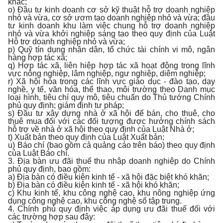
khác;
o) Đầu tư kinh doanh cơ sở kỹ thuật hỗ trợ doanh nghiệp
nhỏ và vừa, cơ sở ươm tạo doanh nghiệp nhỏ và vừa; đầu
tư kinh doanh khu làm việc chung hỗ trợ doanh nghiệp
nhỏ và vừa khởi nghiệp sáng tạo theo quy định của Luật
Hỗ trợ doanh nghiệp nhỏ và vừa;
p) Quỹ tín dụng nhân dân, tổ chức tài chính vi mô, ngân
hàng hợp tác xã;
q) Hợp tác xã, liên hiệp hợp tác xã hoạt động trong lĩnh
vực nông nghiệp, lâm nghiệp, ngư nghiệp, diêm nghiệp;
r) Xã hội hóa trong các lĩnh vực giáo dục - đào tạo, dạy
nghề, y tế, văn hóa, thể thao, môi trường theo Danh mục
loại hình, tiêu chí quy mô, tiêu chuẩn do Thủ tướng Chính
phủ quy định; giám định tư pháp;
s) Đầu tư xây dựng nhà ở xã hội để bán, cho thuê, cho
thuê mua đối với các đối tượng được hưởng chính sách
hỗ trợ về nhà ở xã hội theo quy định của Luật Nhà ở;
t) Xuất bản theo quy định của Luật Xuất bản;
u) Báo chí (bao gồm cả quảng cáo trên báo) theo quy định
của Luật Báo chí.
3. Địa bàn ưu đãi thuế thu nhập doanh nghiệp do Chính
phủ quy định, bao gồm:
a) Địa bàn có điều kiện kinh tế - xã hội đặc biệt khó khăn;
b) Địa bàn có điều kiện kinh tế - xã hội khó khăn;
c) Khu kinh tế, khu công nghệ cao, khu nông nghiệp ứng
dụng công nghệ cao, khu công nghệ số tập trung.
4. Chính phủ quy định việc áp dụng ưu đãi thuế đối với
các trường hợp sau đây: