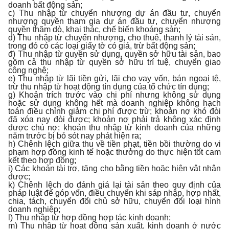
doanh bất động sản;
c) Thu nhập từ chuyển nhượng dự án đầu tư, chuyển
nhượng quyền tham gia dự án đầu tư, chuyển nhượng
quyền thăm dò, khai thác, chế biến khoáng sản;
d) Thu nhập từ chuyển nhượng, cho thuê, thanh lý tài sản,
trong đó có các loại giấy tờ có giá, trừ bất động sản;
đ) Thu nhập từ quyền sử dụng, quyền sở hữu tài sản, bao
gồm cả thu nhập từ quyền sở hữu trí tuệ, chuyển giao
công nghệ;
e) Thu nhập từ lãi tiền gửi, lãi cho vay vốn, bán ngoại tệ,
trừ thu nhập từ hoạt động tín dụng của tổ chức tín dụng;
g) Khoản trích trước vào chi phí nhưng không sử dụng
hoặc sử dụng không hết mà doanh nghiệp không hạch
toán điều chỉnh giảm chi phí được trừ; khoản nợ khó đòi
đã xóa nay đòi được; khoản nợ phải trả không xác định
được chủ nợ; khoản thu nhập từ kinh doanh của những
năm trước bị bỏ sót nay phát hiện ra;
h) Chênh lệch giữa thu về tiền phạt, tiền bồi thường do vi
phạm hợp đồng kinh tế hoặc thưởng do thực hiện tốt cam
kết theo hợp đồng;
i) Các khoản tài trợ, tặng cho bằng tiền hoặc hiện vật nhận
được;
k) Chênh lệch do đánh giá lại tài sản theo quy định của
pháp luật để góp vốn, điều chuyển khi sáp nhập, hợp nhất,
chia, tách, chuyển đổi chủ sở hữu, chuyển đổi loại hình
doanh nghiệp;
l) Thu nhập từ hợp đồng hợp tác kinh doanh;
m) Thu nhập từ hoạt động sản xuất, kinh doanh ở nước