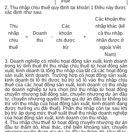
thuế
2. Thu nhập chịu thuế quy định tại khoản 1 Điều này được
xác định như sau:
Các khoản thu
Thu
Các
nhập khác (kể
nhập
Doanh
khoản
cả thu nhập
=
-
+
chịu
thu
chi được
nhận được ở
thuế
trừ
ngoài Việt
Nam)
3. Doanh nghiệp có nhiều hoạt động sản xuất, kinh doanh
trong kỳ tính thuế thì thu nhập chịu thuế từ hoạt động sản
xuất, kinh doanh là tổng thu nhập của tất cả các hoạt động
sản xuất, kinh doanh. Trường hợp có hoạt động sản xuất,
kinh doanh bị lỗ thì được bù trừ số lỗ vào thu nhập chịu
thuế của các hoạt động sản xuất, kinh doanh có thu nhập
do doanh nghiệp tự lựa chọn (trừ thu nhập từ hoạt động
chuyển nhượng bất động sản, chuyển nhượng dự án đầu
tư, chuyển nhượng quyền tham gia dự án đầu tư không bù
trừ với thu nhập của hoạt động sản xuất, kinh doanh đang
được hưởng ưu đãi thuế). Phần thu nhập còn lại sau khi
bù trừ áp dụng mức thuế suất thuế thu nhập doanh nghiệp
của hoạt động sản xuất, kinh doanh còn thu nhập.
4. Thu nhập chịu thuế từ hoạt động chuyển nhượng dự án
đầu tư thăm dò, khai thác, chế biến khoáng sản; chuyển
nhượng quyền tham gia dự án đầu tư thăm dò, khai thác,