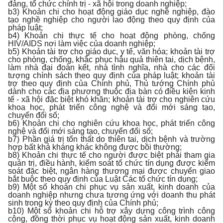
đảng, tổ chức chính trị - xã hội trong doanh nghiệp;
b3) Khoản chi cho hoạt động giáo dục nghề nghiệp, đào
tạo nghề nghiệp cho người lao động theo quy định của
pháp luật;
b4) Khoản chi thực tế cho hoạt động phòng, chống
HIV/AIDS nơi làm việc của doanh nghiệp;
b5) Khoản tài trợ cho giáo dục, y tế, văn hóa; khoản tài trợ
cho phòng, chống, khắc phục hậu quả thiên tai, dịch bệnh,
làm nhà đại đoàn kết, nhà tình nghĩa, nhà cho các đối
tượng chính sách theo quy định của pháp luật; khoản tài
trợ theo quy định của Chính phủ, Thủ tướng Chính phủ
dành cho các địa phương thuộc địa bàn có điều kiện kinh
tế - xã hội đặc biệt khó khăn; khoản tài trợ cho nghiên cứu
khoa học, phát triển công nghệ và đổi mới sáng tạo,
chuyển đổi số;
b6) Khoản chi cho nghiên cứu khoa học, phát triển công
nghệ và đổi mới sáng tạo, chuyển đổi số;
b7) Phần giá trị tổn thất do thiên tai, dịch bệnh và trường
hợp bất khả kháng khác không được bồi thường;
b8) Khoản chi thực tế cho người được biệt phái tham gia
quản trị, điều hành, kiểm soát tổ chức tín dụng được kiểm
soát đặc biệt, ngân hàng thương mại được chuyển giao
bắt buộc theo quy định của Luật Các tổ chức tín dụng;
b9) Một số khoản chi phục vụ sản xuất, kinh doanh của
doanh nghiệp nhưng chưa tương ứng với doanh thu phát
sinh trong kỳ theo quy định của Chính phủ;
b10) Một số khoản chi hỗ trợ xây dựng công trình công
cộng, đồng thời phục vụ hoạt động sản xuất, kinh doanh