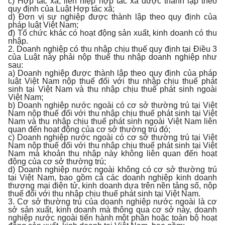
c) Hợp tác xã, liên hiệp hợp tác xã được thành lập theo
quy định của Luật Hợp tác xã;
d) Đơn vị sự nghiệp được thành lập theo quy định của
pháp luật Việt Nam;
đ) Tổ chức khác có hoạt động sản xuất, kinh doanh có thu
nhập.
2. Doanh nghiệp có thu nhập chịu thuế quy định tại Điều 3
của Luật này phải nộp thuế thu nhập doanh nghiệp như
sau:
a) Doanh nghiệp được thành lập theo quy định của pháp
luật Việt Nam nộp thuế đối với thu nhập chịu thuế phát
sinh tại Việt Nam và thu nhập chịu thuế phát sinh ngoài
Việt Nam;
b) Doanh nghiệp nước ngoài có cơ sở thường trú tại Việt
Nam nộp thuế đối với thu nhập chịu thuế phát sinh tại Việt
Nam và thu nhập chịu thuế phát sinh ngoài Việt Nam liên
quan đến hoạt động của cơ sở thường trú đó;
c) Doanh nghiệp nước ngoài có cơ sở thường trú tại Việt
Nam nộp thuế đối với thu nhập chịu thuế phát sinh tại Việt
Nam mà khoản thu nhập này không liên quan đến hoạt
động của cơ sở thường trú;
d) Doanh nghiệp nước ngoài không có cơ sở thường trú
tại Việt Nam, bao gồm cả các doanh nghiệp kinh doanh
thương mại điện tử, kinh doanh dựa trên nền tảng số, nộp
thuế đối với thu nhập chịu thuế phát sinh tại Việt Nam.
3. Cơ sở thường trú của doanh nghiệp nước ngoài là cơ
sở sản xuất, kinh doanh mà thông qua cơ sở này, doanh
nghiệp nước ngoài tiến hành một phần hoặc toàn bộ hoạt