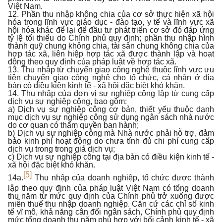
Việt Nam.
12. Phần thu nhập không chia của cơ sở thực hiện xã hội
hóa trong lĩnh vực giáo dục - đào tạo, y tế và lĩnh vực xã
hội hóa khác để lại để đầu tư phát triển cơ sở đó đáp ứng
tỷ lệ tối thiểu do Chính phủ quy định; phần thu nhập hình
thành quỹ chung không chia, tài sản chung không chia của
hợp tác xã, liên hiệp hợp tác xã được thành lập và hoạt
động theo quy định của pháp luật về hợp tác xã.
13. Thu nhập từ chuyển giao công nghệ thuộc lĩnh vực ưu
tiên chuyển giao công nghệ cho tổ chức, cá nhân ở địa
bàn có điều kiện kinh tế - xã hội đặc biệt khó khăn.
14. Thu nhập của đơn vị sự nghiệp công lập từ cung cấp
dịch vụ sự nghiệp công, bao gồm:
a) Dịch vụ sự nghiệp công cơ bản, thiết yếu thuộc danh
mục dịch vụ sự nghiệp công sử dụng ngân sách nhà nước
do cơ quan có thẩm quyền ban hành;
b) Dịch vụ sự nghiệp công mà Nhà nước phải hỗ trợ, đảm
bảo kinh phí hoạt động do chưa tính đủ chi phí cung cấp
dịch vụ trong trong giá dịch vụ;
c) Dịch vụ sự nghiệp công tại địa bàn có điều kiện kinh tế -
xã hội đặc biệt khó khăn.
[5]
14a.
Thu nhập của doanh nghiệp, tổ chức được thành
lập theo quy định của pháp luật Việt Nam có tổng doanh
thu năm từ mức quy định của Chính phủ trở xuống được
miễn thuế thu nhập doanh nghiệp. Căn cứ các chỉ số kinh
tế vĩ mô, khả năng cân đối ngân sách, Chính phủ quy định
mức tổng doanh thu năm phù hợp với bối cảnh kinh tế - xã