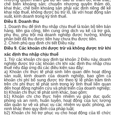
chế biến khoáng sản; chuyển nhượng quyền thăm dò,
khai thác, chế biến khoáng sản phải xác định riêng để kê
khai nộp thuế, không được bù trừ lỗ, lãi với hoạt động sản
xuất, kinh doanh trong kỳ tính thuế.
Điều 8. Doanh thu
1. Doanh thu để tính thu nhập chịu thuế là toàn bộ tiền bán
hàng, tiền gia công, tiền cung ứng dịch vụ kể cả trợ giá,
phụ thu, phụ trội mà doanh nghiệp được hưởng, không
phân biệt đã thu được tiền hay chưa thu được tiền.
2. Chính phủ quy định chi tiết Điều này.
Điều 9. Các khoản chi được trừ và không được trừ khi
xác định thu nhập chịu thuế
1. Trừ các khoản chi quy định tại khoản 2 Điều này, doanh
nghiệp được trừ các khoản chi khi xác định thu nhập chịu
thuế nếu đáp ứng đủ các điều kiện sau đây:
a) Khoản chi thực tế phát sinh liên quan đến hoạt động
sản xuất, kinh doanh của doanh nghiệp, bao gồm cả
khoản chi phí bổ sung được trừ theo tỷ lệ phần trăm tính
trên chi phí thực tế phát sinh trong kỳ tính thuế liên quan
đến hoạt động nghiên cứu và phát triển của doanh nghiệp;
b) Khoản chi thực tế phát sinh khác, bao gồm:
b1) Khoản chi cho thực hiện nhiệm vụ giáo dục quốc
phòng và an ninh, huấn luyện, hoạt động của lực lượng
dân quân tự vệ và phục vụ các nhiệm vụ quốc phòng, an
ninh khác theo quy định của pháp luật;
b2) Khoản chi hỗ trợ phục vụ cho hoạt động của tổ chức