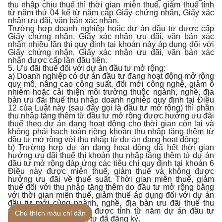
thu nhập chịu thuế thì thời gian miễn thuế, giảm thuế tính
từ năm thứ 04 kể từ năm cấp Giấy chứng nhận, Giấy xác
nhận ưu đãi, văn bản xác nhận.
Trường hợp doanh nghiệp hoặc dự án đầu tư được cấp
Giấy chứng nhận, Giấy xác nhận ưu đãi, văn bản xác
nhận nhiều lần thì quy định tại khoản này áp dụng đối với
Giấy chứng nhận, Giấy xác nhận ưu đãi, văn bản xác
nhận được cấp lần đầu tiên.
5. Ưu đãi thuế đối với dự án đầu tư mở rộng:
a) Doanh nghiệp có dự án đầu tư đang hoạt động mở rộng
quy mô, nâng cao công suất, đổi mới công nghệ, giảm ô
nhiễm hoặc cải thiện môi trường thuộc ngành, nghề, địa
bàn ưu đãi thuế thu nhập doanh nghiệp quy định tại Điều
12 của Luật này (sau đây gọi là đầu tư mở rộng) thì phần
thu nhập tăng thêm từ đầu tư mở rộng được hưởng ưu đãi
thuế theo dự án đang hoạt động cho thời gian còn lại và
không phải hạch toán riêng khoản thu nhập tăng thêm từ
đầu tư mở rộng với thu nhập từ dự án đang hoạt động;
b) Trường hợp dự án đang hoạt động đã hết thời gian
hưởng ưu đãi thuế thì khoản thu nhập tăng thêm từ dự án
đầu tư mở rộng đáp ứng các tiêu chí quy định tại khoản 6
Điều này được miễn thuế, giảm thuế và không được
hưởng ưu đãi về thuế suất. Thời gian miễn thuế, giảm
thuế đối với thu nhập tăng thêm do đầu tư mở rộng bằng
với thời gian miễn thuế, giảm thuế áp dụng đối với dự án
đầu tư mới cùng ngành, nghề, địa bàn ưu đãi thuế thu
nhập doanh nghiệp và được tính từ năm dự án đầu tư
Chú thích màu chỉ dẫn
hoàn thành số vốn đầu tư đã đăng ký.