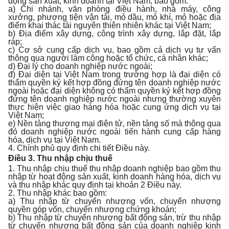
động sản xuất, kinh doanh tại Việt Nam, bao gồm:
a) Chi nhánh, văn phòng điều hành, nhà máy, công
xưởng, phương tiện vận tải, mỏ dầu, mỏ khí, mỏ hoặc địa
điểm khai thác tài nguyên thiên nhiên khác tại Việt Nam;
b) Địa điểm xây dựng, công trình xây dựng, lắp đặt, lắp
ráp;
c) Cơ sở cung cấp dịch vụ, bao gồm cả dịch vụ tư vấn
thông qua người làm công hoặc tổ chức, cá nhân khác;
d) Đại lý cho doanh nghiệp nước ngoài;
đ) Đại diện tại Việt Nam trong trường hợp là đại diện có
thẩm quyền ký kết hợp đồng đứng tên doanh nghiệp nước
ngoài hoặc đại diện không có thẩm quyền ký kết hợp đồng
đứng tên doanh nghiệp nước ngoài nhưng thường xuyên
thực hiện việc giao hàng hóa hoặc cung ứng dịch vụ tại
Việt Nam;
e) Nền tảng thương mại điện tử, nền tảng số mà thông qua
đó doanh nghiệp nước ngoài tiến hành cung cấp hàng
hóa, dịch vụ tại Việt Nam.
4. Chính phủ quy định chi tiết Điều này.
Điều 3. Thu nhập chịu thuế
1. Thu nhập chịu thuế thu nhập doanh nghiệp bao gồm thu
nhập từ hoạt động sản xuất, kinh doanh hàng hóa, dịch vụ
và thu nhập khác quy định tại khoản 2 Điều này.
2. Thu nhập khác bao gồm:
a) Thu nhập từ chuyển nhượng vốn, chuyển nhượng
quyền góp vốn, chuyển nhượng chứng khoán;
b) Thu nhập từ chuyển nhượng bất động sản, trừ thu nhập
từ chuyển nhượng bất động sản của doanh nghiệp kinh