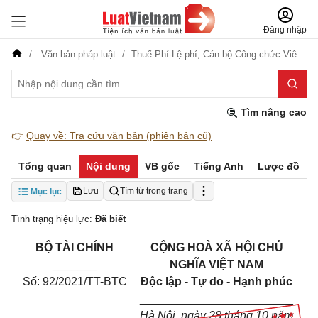
Đăng nhập
Văn bản pháp luật
Thuế-Phí-Lệ phí,
Cán bộ-Công chức-Viên chức
Tìm nâng cao
👉
Quay về: Tra cứu văn bản (phiên bản cũ)
Tổng quan
Nội dung
VB gốc
Tiếng Anh
Lược đồ
Lưu
Tìm từ trong trang
Mục lục
Tình trạng hiệu lực:
Đã biết
BỘ TÀI CHÍNH
CỘNG HOÀ XÃ HỘI CHỦ
_______
NGHĨA VIỆT NAM
Số:
92/2021
/TT-BTC
Độc lập
-
Tự do - Hạnh phúc
________________________
Hà Nội, ngày 28 tháng 10 năm