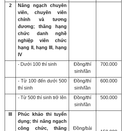
2
Nâng ngạch chuyên
viên, chuyên viên
chính và tương
đương; thăng hạng
chức danh nghề
nghiệp viên chức
hạng II, hạng III, hạng
IV
- Dưới 100 thí sinh
Đồng/thí
700.000
sinh/lần
- Từ 100 đến dưới 500
Đồng/thí
600.000
thí sinh
sinh/lần
- Từ 500 thí sinh trở lên
Đồng/thí
500.000
sinh/lần
III
Phúc khảo
thi tuyển
dụng
; thi nâng ngạch
công chức,
thăng
Đồng/bài