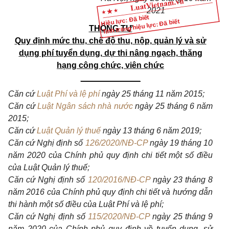
2021
Hiệu lực: Đã biết
Tình trạng hiệu lực: Đã biết
THÔNG TƯ
Quy định mức thu, chế độ thu, nộp, quản lý và sử
dụng phí tuyển dụng, dự thi nâng ngạch, thăng
hạng công chức, viên chức
_____________
Căn cứ
Luật Phí và lệ phí
ngày 25 tháng 11 năm 2015;
Căn cứ
Luật Ngân sách nhà nước
ngày 25 tháng 6 năm
2015;
Căn cứ
Luật Quản lý thuế
ngày 13 tháng 6 năm 2019;
Căn cứ Nghị định số
126/2020/NĐ-CP
ngày 19 tháng 10
năm 2020 của Chính phủ quy định chi tiết một số điều
của Luật Quản lý thuế;
Căn cứ Nghị định số
120/2016/NĐ-CP
ngày 23 tháng 8
năm 2016 của Chính phủ quy định chi tiết và hướng dẫn
thi hành một số điều của Luật Phí và lệ phí;
Căn cứ Nghị định số
115/2020/NĐ-CP
ngày 25 tháng 9
năm 2020 của Chính phủ quy định về tuyển dụng, sử