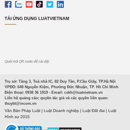
TẢI ỨNG DỤNG LUATVIETNAM
Quét mã QR code để cài đặt
Trụ sở: Tầng 3, Toà nhà IC, 82 Duy Tân, P.Cầu Giấy, TP.Hà Nội
VPĐD: 648 Nguyễn Kiệm, Phường Đức Nhuận, TP. Hồ Chí Minh
Điện thoại: 0938 36 1919 - Email:
cskh@luatvietnam.vn
Liên hệ quảng cáo; quyền tác giả và các quyền liên quan:
thuybt@incom.vn
Văn Bản Pháp Luật
|
Luật Doanh nghiệp
|
Luật Đất đai
|
Luật
Hình sự 2015