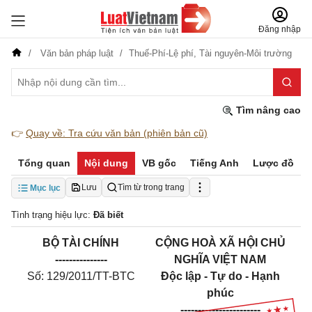
Đăng nhập
Văn bản pháp luật
Thuế-Phí-Lệ phí,
Tài nguyên-Môi trường
Tìm nâng cao
👉
Quay về: Tra cứu văn bản (phiên bản cũ)
Tổng quan
Nội dung
VB gốc
Tiếng Anh
Lược đồ
Lưu
Tìm từ trong trang
Mục lục
Tình trạng hiệu lực:
Đã biết
BỘ TÀI CHÍNH
CỘNG HOÀ XÃ HỘI CHỦ
---------------
NGHĨA VIỆT NAM
Số: 129/2011/TT-BTC
Độc lập - Tự do - Hạnh
phúc
-----------------------