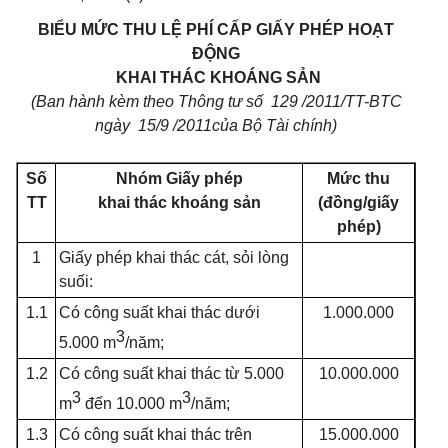
BIỂU MỨC THU LỆ PHÍ CẤP GIẤY PHÉP HOẠT
ĐỘNG
KHAI THÁC KHOÁNG SẢN
(Ban hành kèm theo Thông tư số 129 /2011/TT-BTC
ngày 15/9 /2011của Bộ Tài chính)
Số
Nhóm Giấy phép
Mức thu
TT
khai thác khoáng sản
(đồng/giấy
phép)
1
Giấy phép khai thác cát, sỏi lòng
suối:
1.1
Có công suất khai thác dưới
1.000.000
3
5.000 m
/năm;
1.2
Có công suất khai thác từ 5.000
10.000.000
3
3
m
đến 10.000 m
/năm;
1.3
Có công suất khai thác trên
15.000.000