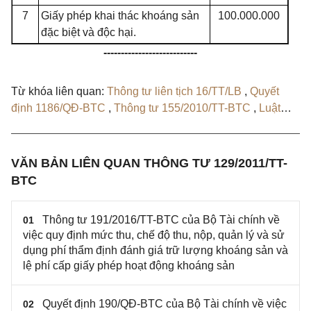
7
Giấy phép khai thác khoáng sản
100.000.000
đặc biệt và độc hại.
---------------------------
Từ khóa liên quan:
Thông tư liên tịch 16/TT/LB
,
Quyết
định 1186/QĐ-BTC
,
Thông tư 155/2010/TT-BTC
,
Luật
Khoáng sản 2010
,
Thông tư 191/2016/TT-BTC
,
Quyết
định 190/QĐ-BTC
VĂN BẢN LIÊN QUAN THÔNG TƯ 129/2011/TT-
BTC
Thông tư 191/2016/TT-BTC của Bộ Tài chính về
01
việc quy định mức thu, chế độ thu, nộp, quản lý và sử
dụng phí thẩm định đánh giá trữ lượng khoáng sản và
lệ phí cấp giấy phép hoạt động khoáng sản
Quyết định 190/QĐ-BTC của Bộ Tài chính về việc
02