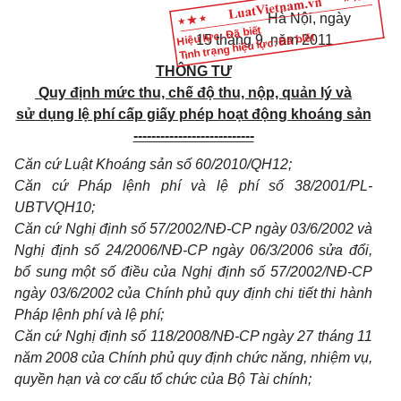
Hà Nội, ngày
Hiệu lực: Đã biết
Tình trạng hiệu lực: Đã biết
15 tháng 9 năm 2011
THÔNG TƯ
Quy định mức thu, chế độ thu, nộp, quản lý và
sử dụng lệ phí cấp giấy phép hoạt động khoáng sản
---------------------------
Căn cứ Luật Khoáng sản số 60/2010/QH12;
Căn cứ Pháp lệnh phí và lệ phí số 38/2001/PL-
UBTVQH10;
Căn cứ Nghị định số 57/2002/NĐ-CP ngày 03/6/2002 và
Nghị định số 24/2006/NĐ-CP ngày 06/3/2006 sửa đổi,
bổ sung một số điều của Nghị định số 57/2002/NĐ-CP
ngày 03/6/2002 của Chính phủ quy định chi tiết thi hành
Pháp lệnh phí và lệ phí;
Căn cứ Nghị định số 118/2008/NĐ-CP ngày 27 tháng 11
năm 2008 của Chính phủ quy định chức năng, nhiệm vụ,
quyền hạn và cơ cấu tổ chức của Bộ Tài chính;