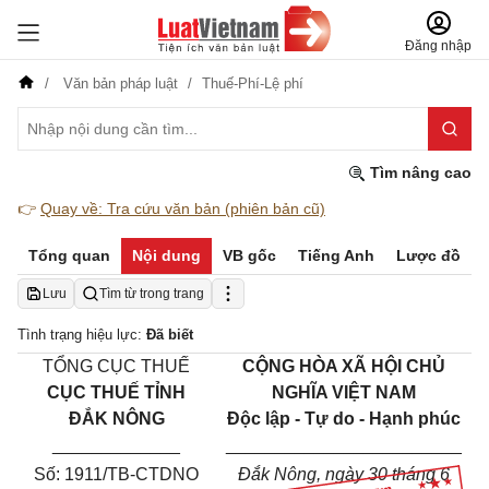
Đăng nhập
Văn bản pháp luật
Thuế-Phí-Lệ phí
Tìm nâng cao
👉
Quay về: Tra cứu văn bản (phiên bản cũ)
Tổng quan
Nội dung
VB gốc
Tiếng Anh
Lược đồ
Lưu
Tìm từ trong trang
Tình trạng hiệu lực:
Đã biết
TỔNG CỤC THUẾ
CỘNG HÒA XÃ HỘI CHỦ
CỤC THUẾ TỈNH
NGHĨA VIỆT NAM
ĐẮK NÔNG
Độc lập - Tự do - Hạnh phúc
_____________
________________________
Số: 1911/TB-CTDNO
Đắk Nông, ngày 30 tháng 6