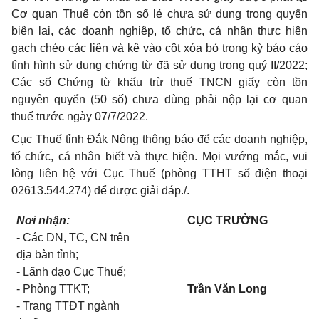
Cơ quan Thuế còn tồn số lẻ chưa sử dụng trong quyển
biên lai, các doanh nghiệp, tổ chức, cá nhân thực hiện
gạch chéo các liên và kê vào cột xóa bỏ trong kỳ báo cáo
tình hình sử dụng chứng từ đã sử dụng trong quý II/2022;
Các số Chứng từ khấu trừ thuế TNCN giấy còn tồn
nguyên quyển (50 số) chưa dùng phải nộp lại cơ quan
thuế trước ngày 07/7/2022.
Cục Thuế tỉnh Đắk Nông thông báo để các doanh nghiệp,
tổ chức, cá nhân biết và thực hiện. Mọi vướng mắc, vui
lòng liên hệ với Cục Thuế (phòng TTHT số điện thoại
02613.544.274) để được giải đáp./.
Nơi nhận:
CỤC TRƯỞNG
- Các DN, TC, CN trên
địa bàn tỉnh;
- Lãnh đạo Cục Thuế;
- Phòng TTKT;
Trần Văn Long
- Trang TTĐT ngành