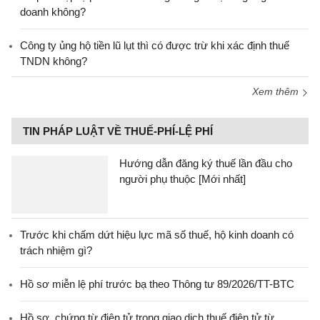
doanh không?
Công ty ủng hộ tiền lũ lụt thì có được trừ khi xác định thuế
TNDN không?
Xem thêm
TIN PHÁP LUẬT VỀ THUẾ-PHÍ-LỆ PHÍ
Hướng dẫn đăng ký thuế lần đầu cho
người phụ thuộc [Mới nhất]
Trước khi chấm dứt hiệu lực mã số thuế, hộ kinh doanh có
trách nhiệm gì?
Hồ sơ miễn lệ phí trước bạ theo Thông tư 89/2026/TT-BTC
Hồ sơ, chứng từ điện tử trong giao dịch thuế điện tử từ