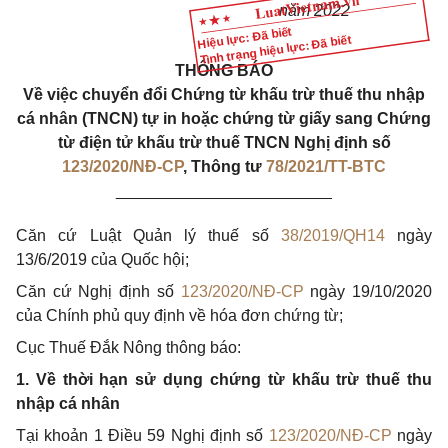
năm 2022
Hiệu lực: Đã biết
Tình trạng hiệu lực: Đã biết
THÔNG BÁO
Về việc chuyển đổi Chứng từ khấu trừ thuế thu nhập
cá nhân (TNCN) tự in hoặc chứng từ giấy sang Chứng
từ điện tử khấu trừ thuế TNCN Nghị định số
123/2020/NĐ-CP
, Thông tư
78/2021/TT-BTC
________________________
Căn cứ Luật Quản lý thuế số
38/2019/QH14
ngày
13/6/2019 của Quốc hội;
Căn cứ Nghị định số
123/2020/NĐ-CP
ngày 19/10/2020
của Chính phủ quy định về hóa đơn chứng từ;
Cục Thuế Đắk Nông thông báo:
1. Về thời hạn sử dụng chứng từ khấu trừ thuế thu
nhập cá nhân
Tại khoản 1 Điều 59 Nghị định số
123/2020/NĐ-CP
ngày