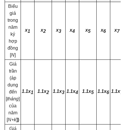
Biểu
giá
trong
năm
x
x
x
x
x
x
x
1
2
3
4
5
6
7
ký
hợp
đồng
[
N
]
Giá
trần
(
áp
dụng
1.1x
1.1x
1.1x
1.1x
1.1x
1.1x
1.1x
đến
1
2
3
4
5
6
7
[
tháng
]
của
năm
[
N+k
]
)
Giá