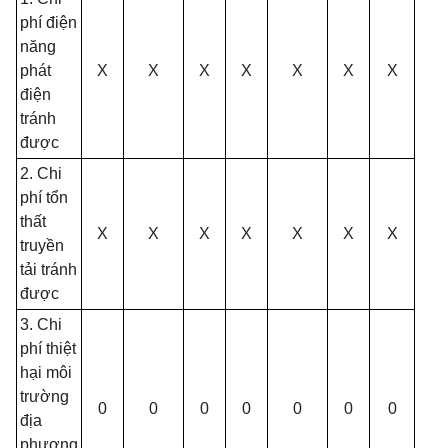
phí đ
iện
năng
phát
X
X
X
X
X
X
X
điện
tránh
được
2.
Chi
phí t
ổn
thất
X
X
X
X
X
X
X
truyền
tải tránh
được
3. Chi
phí
thiệt
hại môi
trường
0
0
0
0
0
0
0
địa
phương