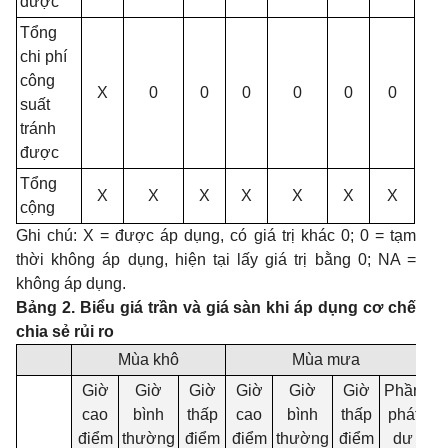
được
Tổng
chi phí
công
X
0
0
0
0
0
0
suất
tránh
được
Tổng
X
X
X
X
X
X
X
cộng
Ghi chú: X = được áp dụng, có giá trị khác 0; 0 = tạm
thời không áp dụng, hiện tại lấy giá trị bằng 0; NA =
không áp dụng.
Bảng 2. Biểu giá trần và giá sàn khi áp dụng cơ chế
chia sẻ rủi ro
Mùa khô
Mùa mưa
Giờ
Giờ
Giờ
Giờ
Giờ
Giờ
Phần
cao
bình
thấp
cao
bình
thấp
phát
điểm
thường
điểm
điểm
thường
điểm
dư