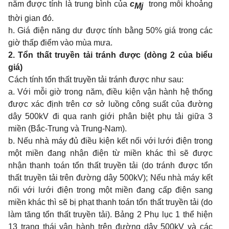
năm được tính là trung bình của
c
trong mỗi khoảng
Mj
thời gian đó.
h. Giá điện năng dư được tính bằng 50% giá trong các
giờ thấp điểm vào mùa mưa.
2. Tổn thất truyền tải tránh được (dòng 2 của biểu
giá)
Cách tính tổn thất truyền tải tránh được như sau:
a. Với mỗi giờ trong năm, điều kiện vận hành hệ thống
được xác định trên cơ sở luồng công suất của đường
dây 500kV đi qua ranh giới phân biệt phụ tải giữa 3
miền (Bắc-Trung và Trung-Nam).
b. Nếu nhà máy đủ điều kiện kết nối với lưới điện trong
một miền đang nhận điện từ miền khác thì sẽ được
nhận thanh toán tổn thất truyền tải (do tránh được tổn
thất truyền tải trên đường dây 500kV); Nếu nhà máy kết
nối với lưới điện trong một miền đang cấp điện sang
miền khác thì sẽ bị phạt thanh toán tổn thất truyền tải (do
làm tăng tổn thất truyền tải). Bảng 2 Phụ lục 1 thể hiện
13 trạng thái vận hành trên đường dây 500kV và các