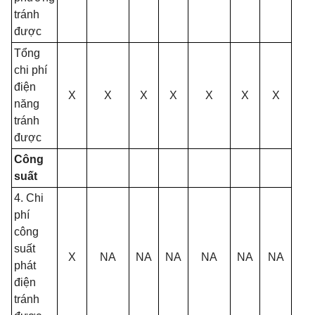
tránh
được
Tổng
chi phí
điện
X
X
X
X
X
X
X
năng
tránh
được
Công
suất
4
.
Chi
phí
c
ông
suất
X
NA
NA
NA
NA
NA
NA
phát
điện
tránh