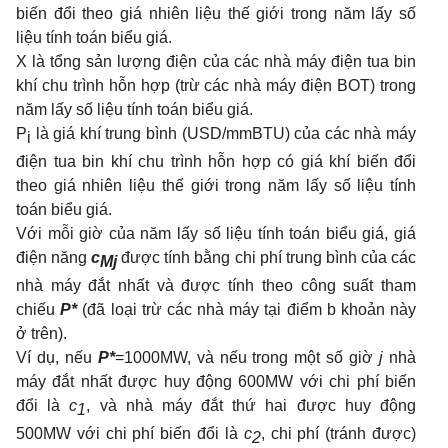
biến đổi theo giá nhiên liệu thế giới trong năm lấy số
liệu tính toán biểu giá.
X là tổng sản lượng điện của các nhà máy điện tua bin
khí chu trình hỗn hợp (trừ các nhà máy điện BOT) trong
năm lấy số liệu tính toán biểu giá.
P
là giá khí trung bình (USD/mmBTU) của các nhà máy
i
điện tua bin khí chu trình hỗn hợp có giá khí biến đổi
theo giá nhiên liệu thế giới trong năm lấy số liệu tính
toán biểu giá.
Với mỗi giờ của năm lấy số liệu tính toán biểu giá, giá
điện năng
c
được tính bằng chi phí trung bình của các
Mj
nhà máy đắt nhất và được tính theo công suất tham
chiếu
P*
(đã loại trừ các nhà máy tại điểm b khoản này
ở trên).
Ví dụ, nếu
P*
=1000MW, và nếu trong một số giờ
j
nhà
máy đắt nhất được huy động 600MW với chi phí biến
đổi là
c
, và nhà máy đắt thứ hai được huy động
1
500MW với chi phí biến đổi là
c
, chi phí (tránh được)
2