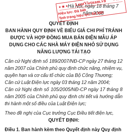
Hà Nội, ngày
18
tháng
7
Hiệu lực: Đã biết
Tình trạng hiệu lực: Đã biết
năm 2008
QUYẾT ĐỊNH
BAN HÀNH QUY ĐỊNH VỀ BIỂU GIÁ CHI PHÍ TRÁNH
ĐƯỢC VÀ HỢP ĐỒNG MUA BÁN ĐIỆN MẪU ÁP
DỤNG CHO CÁC NHÀ MÁY ĐIỆN NHỎ SỬ DỤNG
NĂNG LƯỢNG TÁI TẠO
Căn cứ Nghị định số 189/2007/NĐ-CP ngày 27 tháng 12
năm 2007 của Chính phủ quy định chức năng, nhiệm vụ,
quyền hạn và cơ cấu tổ chức của Bộ Công Thương;
Căn cứ Luật Điện lực ngày 03 tháng 12 năm 2004;
Căn cứ Nghị định số 105/2005/NĐ-CP ngày 17 tháng 8
năm 2005 của Chính phủ quy định chi tiết và hướng dẫn
thi hành một số điều của Luật Điện lực;
Theo đề nghị của Cục trưởng Cục Điều tiết điện lực,
QUYẾT ĐỊNH:
Điều 1. Ban hành kèm theo Quyết định này Quy định