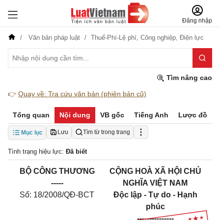
Đăng nhập
Văn bản pháp luật
Thuế-Phí-Lệ phí,
Công nghiệp,
Điện lực
Tìm nâng cao
👉
Quay về: Tra cứu văn bản (phiên bản cũ)
Tổng quan
Nội dung
VB gốc
Tiếng Anh
Lược đồ
Lưu
Tìm từ trong trang
Mục lục
Tình trạng hiệu lực:
Đã biết
BỘ CÔNG THƯƠNG
CỘNG HOÀ XÃ HỘI CHỦ
-----
NGHĨA VIỆT NAM
Số: 18/2008/QĐ-BCT
Độc lập - Tự do - Hạnh
phúc
---------------