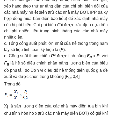
xếp hạng theo thứ tự tăng dần của chi phí biến đổi của
các nhà máy nhiệt điện (trừ các nhà máy BOT, IPP đã ký
hợp đồng mua bán điện bao tiêu) để xác định nhà máy
có chi phí biên. Chi phí biến đổi được xác định dựa trên
chi phí nhiên liệu trung bình tháng của các nhà máy
nhiệt điện.
c. Tổng công suất phát lớn nhất của hệ thống trong năm
lấy số liệu tính toán ký hiệu là (
P
).
d. Công suất tham chiếu
P*
được tính bằng
F
x
P
, với
a
F
là hệ số điều chỉnh phần năng lượng biên của biểu
a
đồ phụ tải, do Đơn vị điều độ hệ thống điện quốc gia đề
xuất và được
chọn trong khoảng [F
; 0,4].
o
Trong
đó:
X
là sản lượng điện của các nhà máy điện tua bin khí
i
chu trình hỗn hợp (trừ các nhà máy điện BOT) có giá khí