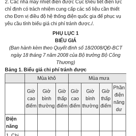
2. Các nhà máy nhiệt điện được Cục Điều tiết điện lực
chỉ định có trách nhiệm cung cấp các số liệu cần thiết
cho Đơn vị điều độ hệ thống điện quốc gia để phục vụ
yêu cầu tính biểu giá chi phí tránh được./.
PHỤ LỤC 1
BIỂU GIÁ
(Ban hành kèm theo Quyết định số 18/2008/QĐ-BCT
ngày 18 tháng 7 năm 2008 của Bộ trưởng Bộ Công
Thương)
Bảng 1. Biểu giá chi phí tránh được
Mùa khô
Mùa mưa
Phần
Giờ
Giờ
Giờ
Giờ
Giờ
Giờ
điện
cao
bình
thấp
cao
bình
thấp
năng
điểm
thường
điểm
điểm
thường
điểm
dư
Điệ
n
năng
1. Chi