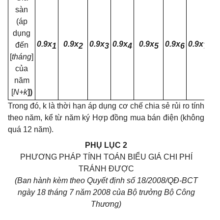
sàn
(
áp
dụng
0.9x
0.9x
0.9x
0.9x
0.9x
0.9x
0.9x
đến
1
2
3
4
5
6
7
[
tháng
]
của
năm
[
N+k
]
)
Trong đó, k là thời hạn áp dụng cơ chế chia sẻ rủi ro tính
theo năm, kể từ năm ký Hợp đồng mua bán điện (không
quá 12 năm).
PHỤ LỤC 2
PHƯƠNG PHÁP TÍNH TOÁN BIỂU GIÁ CHI PHÍ
TRÁNH ĐƯỢC
(Ban hành kèm theo Quyết định số 18/2008/QĐ-BCT
ngày 18 tháng 7 năm 2008 của Bộ trưởng Bộ Công
Thương)