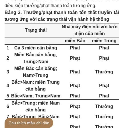
điều kiện thưởng/phạt thanh toán tương ứng.
Bảng 3. Thưởng/phạt thanh toán tổn thất truyền tải
tương ứng với các trạng thái vận hành hệ thống
Nhà máy điện nối với lưới
Trạng thái
điện của miền
miền Bắc
miền Trung
1
Cả 3 miền cân bằng
Phạt
Phạt
Miền Bắc cân bằng;
2
Phạt
Phạt
Trung>Nam
Miền Bắc cân bằng;
3
Phạt
Thưởng
Nam>Trung
Bắc>Nam; miền Trung
4
Phạt
Phạt
cân bằng
5
Bắc>Nam; Trung>Nam
Phạt
Phạt
Bắc>Trung; miền Nam
6
Phạt
Thưởng
cân bằng
7
Bắc>Trung; Bắc>Nam
Phạt
Thưởng
Chú thích màu chỉ dẫn
Bắc>Trung;
8
Phạt
Thưởng