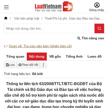
Đăng nhập
Văn bản pháp luật
Thuế-Phí-Lệ phí,
Giáo dục-Đào tạo-Dạy nghề
Tìm nâng cao
👉
Quay về: Tra cứu văn bản (phiên bản cũ)
Tổng quan
Nội dung
VB gốc
Tiếng Anh
Lược đồ
Lưu
Theo dõi VB
Tình trạng hiệu lực:
Đã biết
Thông tư liên tịch 63/2008/TTLT/BTC-BGDĐT của Bộ
Tài chính và Bộ Giáo dục và Đào tạo về việc hướng
dẫn chế độ hỗ trợ kinh phí từ ngân sách nhà nước đối
với các cơ sở giáo dục đào tạo trong kỳ thi tuyển sinh
đại học, cao đạng, trung học chuyên nghiệp và dạy