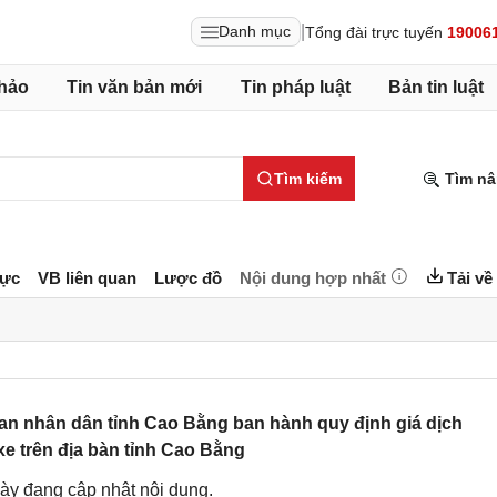
|
Danh mục
Tổng đài trực tuyến
19006
hảo
Tin văn bản mới
Tin pháp luật
Bản tin luật
Tìm kiếm
Tìm nâ
lực
VB liên quan
Lược đồ
Nội dung hợp nhất
Tải về
n nhân dân tỉnh Cao Bằng ban hành quy định giá dịch
xe trên địa bàn tỉnh Cao Bằng
ày đang cập nhật nội dung.