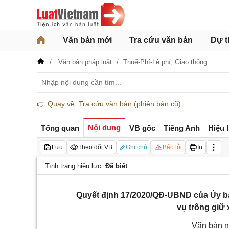
Văn bản mới
Tra cứu văn bản
Dự t
Văn bản pháp luật
Thuế-Phí-Lệ phí,
Giao thông
👉
Quay về: Tra cứu văn bản (phiên bản cũ)
Nội dung
Tổng quan
VB gốc
Tiếng Anh
Hiệu 
Lưu
Theo dõi VB
Ghi chú
Báo lỗi
In
Tình trạng hiệu lực:
Đã biết
Quyết định 17/2020/QĐ-UBND của Ủy ba
vụ trông giữ 
Văn bản n