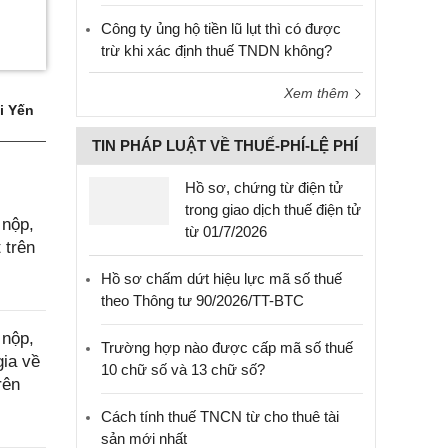
Công ty ủng hộ tiền lũ lụt thì có được
trừ khi xác định thuế TNDN không?
Xem thêm
i Yến
TIN PHÁP LUẬT VỀ THUẾ-PHÍ-LỆ PHÍ
Hồ sơ, chứng từ điện tử
trong giao dịch thuế điện tử
 nộp,
từ 01/7/2026
 trên
Hồ sơ chấm dứt hiệu lực mã số thuế
theo Thông tư 90/2026/TT-BTC
 nộp,
Trường hợp nào được cấp mã số thuế
gia về
10 chữ số và 13 chữ số?
rên
Cách tính thuế TNCN từ cho thuê tài
sản mới nhất