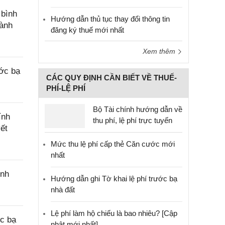
 bình
Hướng dẫn thủ tục thay đổi thông tin
hành
đăng ký thuế mới nhất
Xem thêm
ớc bạ
CÁC QUY ĐỊNH CẦN BIẾT VỀ THUẾ-
PHÍ-LỆ PHÍ
Bộ Tài chính hướng dẫn về
ính
thu phí, lệ phí trực tuyến
ết
Mức thu lệ phí cấp thẻ Căn cước mới
nhất
inh
Hướng dẫn ghi Tờ khai lệ phí trước bạ
nhà đất
Lệ phí làm hộ chiếu là bao nhiêu? [Cập
c bạ
nhật mới nhất]