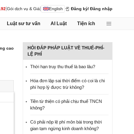
|
|
192
Gói dịch vụ & Giá
English
Đăng ký
/ Đăng nhập
Luật sư tư vấn
AI Luật
Tiện ích
HỎI ĐÁP PHÁP LUẬT VỀ THUẾ-PHÍ-
ng cao
LỆ PHÍ
Thời hạn truy thu thuế là bao lâu?
Hóa đơn lập sai thời điểm có coi là chi
phí hợp lý được trừ không?
Tiền từ thiện có phải chịu thuế TNCN
không?
Có phải nộp lệ phí môn bài trong thời
gian tạm ngừng kinh doanh không?