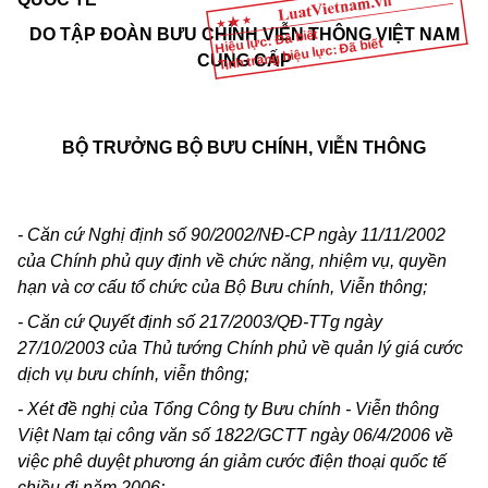
DO TẬP ĐOÀN
BƯU CHÍNH VIỄN THÔNG VIỆT NAM
Hiệu lực: Đã biết
Tình trạng hiệu lực: Đã biết
CUNG CẤP
BỘ TRƯỞNG BỘ BƯU CHÍNH, VIỄN THÔNG
- Căn cứ Nghị định số 90/2002/NĐ-CP ngày 11/11/2002
của Chính phủ quy định về chức năng, nhiệm vụ, quyền
hạn và cơ cấu tổ chức của Bộ Bưu chính, Viễn thông;
- Căn cứ Quyết định số 217/2003/QĐ-TTg ngày
27/10/2003 của Thủ tướng Chính phủ về quản lý giá cước
dịch vụ bưu chính, viễn thông;
- Xét đề nghị của Tổng Công ty Bưu chính - Viễn thông
Việt Nam tại công văn số 1822/GCTT ngày 06/4/2006 về
việc phê duyệt phương án giảm cước điện thoại quốc tế
chiều đi năm 2006;