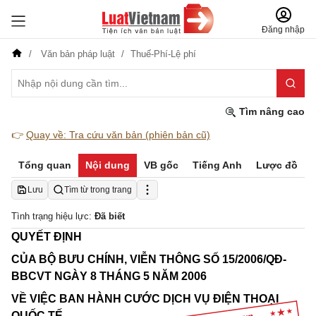
Đăng nhập
Văn bản pháp luật
Thuế-Phí-Lệ phí
Tìm nâng cao
👉
Quay về: Tra cứu văn bản (phiên bản cũ)
Tổng quan
Nội dung
VB gốc
Tiếng Anh
Lược đồ
Lưu
Tìm từ trong trang
Tình trạng hiệu lực:
Đã biết
QUYẾT ĐỊNH
CỦA
BỘ BƯU CHÍNH, VIỄN THÔNG SỐ
15/2006/QĐ-
BBCVT NGÀY 8 THÁNG 5 NĂM 2006
VỀ VIỆC BAN HÀNH CƯỚC DỊCH VỤ ĐIỆN THOẠI
QUỐC TẾ