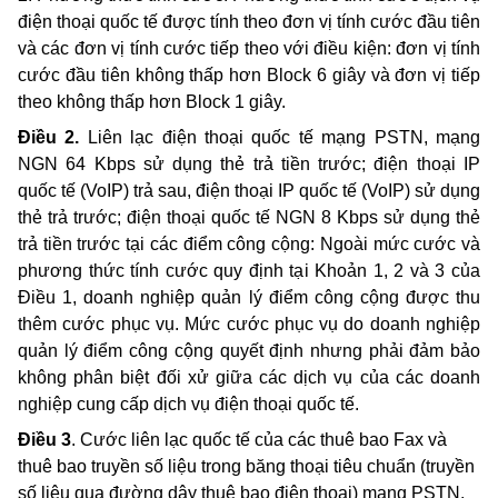
điện thoại quốc tế được tính theo đơn vị tính cước đầu tiên
và các đơn vị tính cước tiếp theo với điều kiện: đơn vị tính
cước đầu tiên không thấp hơn Block 6 giây và đơn vị tiếp
theo không thấp hơn Block 1 giây.
Điều 2.
Liên lạc điện thoại quốc tế mạng PSTN, mạng
NGN 64 Kbps sử dụng thẻ trả tiền trước; điện thoại IP
quốc tế (VoIP) trả sau, điện thoại IP quốc tế (VoIP) sử dụng
thẻ trả trước; điện thoại quốc tế NGN 8 Kbps sử dụng thẻ
trả tiền trước tại các điểm công cộng: Ngoài mức cước và
phương thức tính cước quy định tại Khoản 1, 2 và 3 của
Điều 1, doanh nghiệp quản lý điểm công cộng được thu
thêm cước phục vụ. Mức cước phục vụ do doanh nghiệp
quản lý điểm công cộng quyết định nhưng phải đảm bảo
không phân biệt đối xử giữa các dịch vụ của các doanh
nghiệp cung cấp dịch vụ điện thoại quốc tế.
Điều 3
. Cước liên lạc quốc tế của các thuê bao Fax và
thuê bao truyền số liệu trong băng thoại tiêu chuẩn (truyền
số liệu qua đường dây thuê bao điện thoại) mạng PSTN,