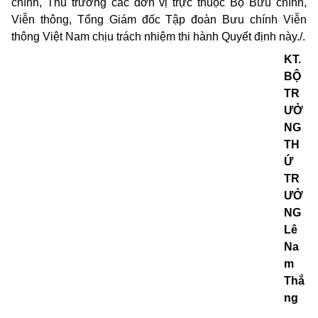
chính, Thủ trưởng các đơn vị trực thuộc Bộ Bưu chính,
Viễn thông, Tổng Giám đốc Tập đoàn Bưu chính Viễn
thông Việt Nam chịu trách nhiệm thi hành Quyết định này./.
KT.
BỘ
TR
ƯỞ
NG
TH
Ứ
TR
ƯỞ
NG
Lê
Na
m
Thắ
ng