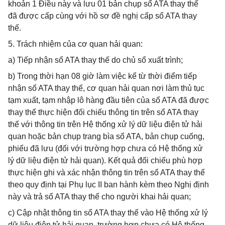
khoản 1 Điều này và lưu 01 bản chụp sổ ATA thay thế
đã được cấp cùng với hồ sơ đề nghị cấp sổ ATA thay
thế.
5. Trách nhiệm của cơ quan hải quan:
a) Tiếp nhận sổ ATA thay thế do chủ sổ xuất trình;
b) Trong thời hạn 08 giờ làm việc kể từ thời điểm tiếp
nhận sổ ATA thay thế, cơ quan hải quan nơi làm thủ tục
tạm xuất, tạm nhập lô hàng đầu tiên của sổ ATA đã được
thay thế thực hiện đối chiếu thông tin trên sổ ATA thay
thế với thông tin trên Hệ thống xử lý dữ liệu điện tử hải
quan hoặc bản chụp trang bìa sổ ATA, bản chụp cuống,
phiếu đã lưu (đối với trường hợp chưa có Hệ thống xử
lý dữ liệu điện tử hải quan). Kết quả đối chiếu phù hợp
thực hiện ghi và xác nhận thông tin trên sổ ATA thay thế
theo quy định tại Phụ lục II ban hành kèm theo Nghị định
này và trả sổ ATA thay thế cho người khai hải quan;
c) Cập nhật thông tin sổ ATA thay thế vào Hệ thống xử lý
dữ liệu điện tử hải quan, trường hợp chưa có Hệ thống