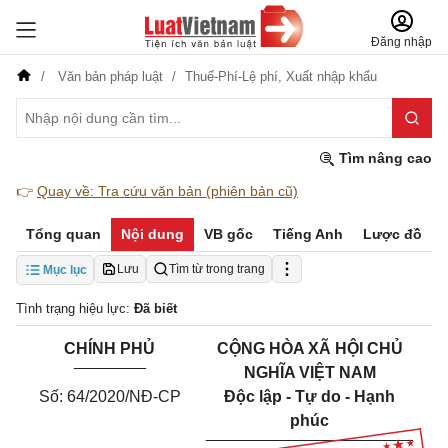
Đăng nhập
Văn bản pháp luật
Thuế-Phí-Lệ phí,
Xuất nhập khẩu
Tìm nâng cao
👉
Quay về: Tra cứu văn bản (phiên bản cũ)
Tổng quan
Nội dung
VB gốc
Tiếng Anh
Lược đồ
Lưu
Tìm từ trong trang
Mục lục
Tình trạng hiệu lực:
Đã biết
CHÍNH PHỦ
CỘNG HÒA XÃ HỘI CHỦ
________
NGHĨA VIỆT NAM
Số: 64/2020/NĐ-CP
Độc lập - Tự do - Hạnh
phúc
_______________________