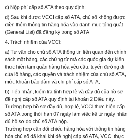
c) Nộp phí cấp sổ ATA theo quy định;
d) Sau khi được VCCI cấp sổ ATA, chủ sổ không được
điền thêm thông tin hàng hóa vào danh mục tổng quát
(General List) đã đăng ký trong sổ ATA.
4. Trách nhiệm của VCCI:
a) Tư vấn cho chủ sổ ATA thông tin liên quan đến chính
sách mặt hàng, các chứng từ mà các quốc gia dự kiến
thực hiện tạm quản hàng hóa yêu cầu, tuyến đường đi
của lô hàng, các quyền và trách nhiệm của chủ sổ ATA,
mức khoản bảo đảm và chi phí cấp sổ ATA;
b) Tiếp nhận, kiểm tra tính hợp lệ và đầy đủ của hồ sơ
đề nghị cấp sổ ATA quy định tại khoản 2 Điều này.
Trường hợp hồ sơ đầy đủ, hợp lệ, VCCI thực hiện cấp
sổ ATA trong thời hạn 07 ngày làm việc kể từ ngày nhận
đủ hồ sơ do chủ sổ ATA nộp.
Trường hợp cần đối chiếu hàng hóa với thông tin hàng
hóa chủ sổ đã khai khi đề nghị cấp sổ ATA, VCCI thực