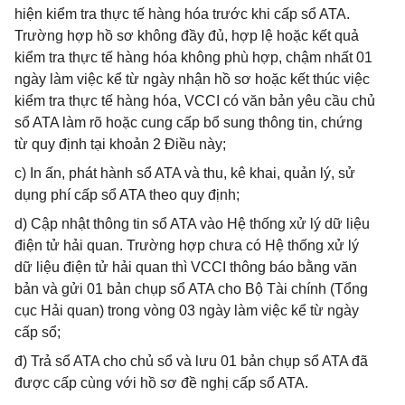
hiện kiểm tra thực tế hàng hóa trước khi cấp sổ ATA.
Trường hợp hồ sơ không đầy đủ, hợp lệ hoặc kết quả
kiểm tra thực tế hàng hóa không phù hợp, chậm nhất 01
ngày làm việc kể từ ngày nhận hồ sơ hoặc kết thúc việc
kiểm tra thực tế hàng hóa, VCCI có văn bản yêu cầu chủ
sổ ATA làm rõ hoặc cung cấp bổ sung thông tin, chứng
từ quy định tại khoản 2 Điều này;
c) In ấn, phát hành sổ ATA và thu, kê khai, quản lý, sử
dụng phí cấp sổ ATA theo quy định;
d) Cập nhật thông tin sổ ATA vào Hệ thống xử lý dữ liệu
điện tử hải quan. Trường hợp chưa có Hệ thống xử lý
dữ liệu điện tử hải quan thì VCCI thông báo bằng văn
bản và gửi 01 bản chụp sổ ATA cho Bộ Tài chính (Tổng
cục Hải quan) trong vòng 03 ngày làm việc kể từ ngày
cấp sổ;
đ) Trả sổ ATA cho chủ sổ và lưu 01 bản chụp sổ ATA đã
được cấp cùng với hồ sơ đề nghị cấp sổ ATA.