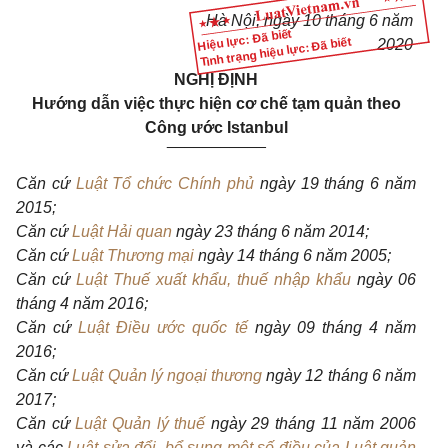
Hà Nội, ngày 10 tháng 6 năm
Hiệu lực: Đã biết
Tình trạng hiệu lực: Đã biết
2020
NGHỊ ĐỊNH
Hướng dẫn việc thực hiện cơ chế tạm quản theo
Công ước Istanbul
___________
Căn cứ
Luật Tổ chức Chính phủ
ngày 19 tháng 6 năm
2015;
Căn cứ
Luật Hải quan
ngày 23 tháng 6 năm 2014;
Căn cứ
Luật Thương mại
ngày 14 tháng 6 năm 2005;
Căn cứ
Luật Thuế xuất khẩu, thuế nhập khẩu
ngày 06
tháng 4 năm 2016;
Căn cứ
Luật Điều ước quốc tế
ngày 09 tháng 4 năm
2016;
Căn cứ
Luật Quản lý ngoại thương
ngày 12 tháng 6 năm
2017;
Căn cứ
Luật Quản lý thuế
ngày 29 tháng 11 năm 2006
và các
Luật sửa đổi, bổ sung một số điều của Luật quản