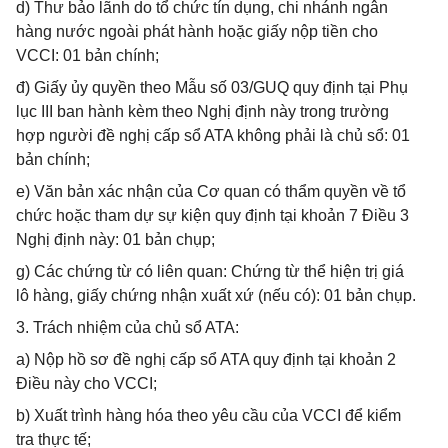
d) Thư bảo lãnh do tổ chức tín dụng, chi nhánh ngân
hàng nước ngoài phát hành hoặc giấy nộp tiền cho
VCCI: 01 bản chính;
đ) Giấy ủy quyền theo Mẫu số 03/GUQ quy định tại Phụ
lục III ban hành kèm theo Nghị định này trong trường
hợp người đề nghị cấp sổ ATA không phải là chủ sổ: 01
bản chính;
e) Văn bản xác nhận của Cơ quan có thẩm quyền về tổ
chức hoặc tham dự sự kiện quy định tại khoản 7 Điều 3
Nghị định này: 01 bản chụp;
g) Các chứng từ có liên quan: Chứng từ thể hiện trị giá
lô hàng, giấy chứng nhận xuất xứ (nếu có): 01 bản chụp.
3. Trách nhiệm của chủ sổ ATA:
a) Nộp hồ sơ đề nghị cấp sổ ATA quy định tại khoản 2
Điều này cho VCCI;
b) Xuất trình hàng hóa theo yêu cầu của VCCI để kiểm
tra thực tế;