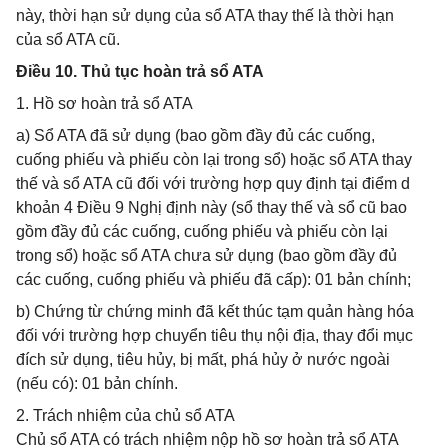
này, thời hạn sử dụng của sổ ATA thay thế là thời hạn
của sổ ATA cũ.
Điều 10. Thủ tục hoàn trả sổ ATA
1. Hồ sơ hoàn trả sổ ATA
a) Sổ ATA đã sử dụng (bao gồm đầy đủ các cuống,
cuống phiếu và phiếu còn lại trong sổ) hoặc sổ ATA thay
thế và sổ ATA cũ đối với trường hợp quy định tại điểm d
khoản 4 Điều 9 Nghị định này (sổ thay thế và sổ cũ bao
gồm đầy đủ các cuống, cuống phiếu và phiếu còn lại
trong sổ) hoặc sổ ATA chưa sử dụng (bao gồm đầy đủ
các cuống, cuống phiếu và phiếu đã cấp): 01 bản chính;
b) Chứng từ chứng minh đã kết thúc tạm quản hàng hóa
đối với trường hợp chuyển tiêu thụ nội địa, thay đổi mục
đích sử dụng, tiêu hủy, bị mất, phá hủy ở nước ngoài
(nếu có): 01 bản chính.
2. Trách nhiệm của chủ sổ ATA
Chủ sổ ATA có trách nhiệm nộp hồ sơ hoàn trả sổ ATA