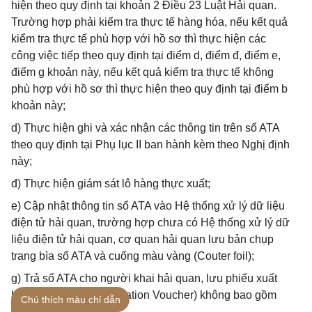
hiện theo quy định tại khoản 2 Điều 23 Luật Hải quan.
Trường hợp phải kiểm tra thực tế hàng hóa, nếu kết quả
kiểm tra thực tế phù hợp với hồ sơ thì thực hiện các
công việc tiếp theo quy định tại điểm d, điểm đ, điểm e,
điểm g khoản này, nếu kết quả kiểm tra thực tế không
phù hợp với hồ sơ thì thực hiện theo quy định tại điểm b
khoản này;
d) Thực hiện ghi và xác nhận các thông tin trên sổ ATA
theo quy định tại Phụ lục II ban hành kèm theo Nghị định
này;
đ) Thực hiện giám sát lô hàng thực xuất;
e) Cập nhật thông tin sổ ATA vào Hệ thống xử lý dữ liệu
điện tử hải quan, trường hợp chưa có Hệ thống xử lý dữ
liệu điện tử hải quan, cơ quan hải quan lưu bản chụp
trang bìa sổ ATA và cuống màu vàng (Couter foil);
g) Trả sổ ATA cho người khai hải quan, lưu phiếu xuất
khẩu màu vàng (Exportation Voucher) không bao gồm
Chú thích màu chỉ dẫn
cuống phiếu.