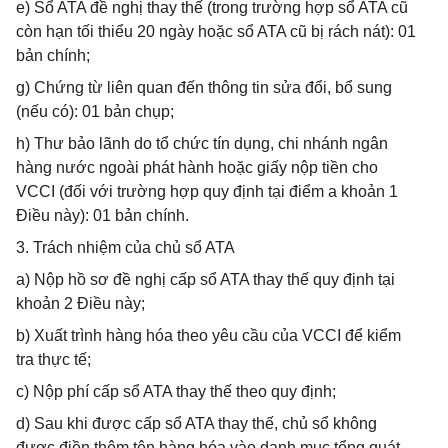
e) Sổ ATA đề nghị thay thế (trong trường hợp sổ ATA cũ
còn hạn tối thiểu 20 ngày hoặc sổ ATA cũ bị rách nát): 01
bản chính;
g) Chứng từ liên quan đến thông tin sửa đổi, bổ sung
(nếu có): 01 bản chụp;
h) Thư bảo lãnh do tổ chức tín dụng, chi nhánh ngân
hàng nước ngoài phát hành hoặc giấy nộp tiền cho
VCCI (đối với trường hợp quy định tại điểm a khoản 1
Điều này): 01 bản chính.
3. Trách nhiệm của chủ sổ ATA
a) Nộp hồ sơ đề nghị cấp sổ ATA thay thế quy định tại
khoản 2 Điều này;
b) Xuất trình hàng hóa theo yêu cầu của VCCI để kiểm
tra thực tế;
c) Nộp phí cấp sổ ATA thay thế theo quy định;
d) Sau khi được cấp sổ ATA thay thế, chủ sổ không
được điền thêm tên hàng hóa vào danh mục tổng quát