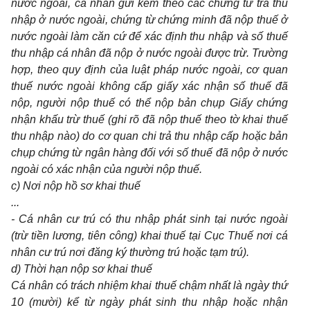
nước ngoài, cá nhân gửi kèm theo các chứng từ trả thu
nhập ở nước ngoài, chứng từ chứng minh đã nộp thuế ở
nước ngoài làm căn cứ để xác định thu nhập và số thuế
thu nhập cá nhân đã nộp ở nước ngoài được trừ. Trường
hợp, theo quy định của luật pháp nước ngoài, cơ quan
thuế nước ngoài không cấp giấy xác nhận số thuế đã
nộp, người nộp thuế có thể nộp bản chụp Giấy chứng
nhận khấu trừ thuế (ghi rõ đã nộp thuế theo tờ khai thuế
thu nhập nào) do cơ quan chi trả thu nhập cấp hoặc bản
chụp chứng từ ngân hàng đối với số thuế đã nộp ở nước
ngoài có xác nhận của người nộp thuế.
c) Nơi nộp hồ sơ khai thuế
...
- Cá nhân cư trú có thu nhập phát sinh tại nước ngoài
(trừ tiền lương, tiên công) khai thuế tại Cục Thuế nơi cá
nhân cư trú nơi đăng ký thường trú hoặc tạm trú).
d) Thời hạn nộp sơ khai thuế
Cá nhân có trách nhiệm khai thuế chậm nhất là ngày thứ
10 (mười) kể từ ngày phát sinh thu nhập hoặc nhận