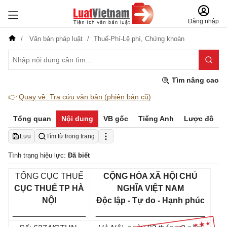
Đăng nhập
Văn bản pháp luật
Thuế-Phí-Lệ phí,
Chứng khoán
Tìm nâng cao
👉
Quay về: Tra cứu văn bản (phiên bản cũ)
Tổng quan
Nội dung
VB gốc
Tiếng Anh
Lược đồ
Lưu
Tìm từ trong trang
Tình trạng hiệu lực:
Đã biết
TỔNG CỤC THUẾ
CỘNG HÒA XÃ HỘI CHỦ
CỤC THUẾ TP HÀ
NGHĨA VIỆT NAM
NỘI
Độc lập - Tự do - Hạnh phúc
________________
________________________