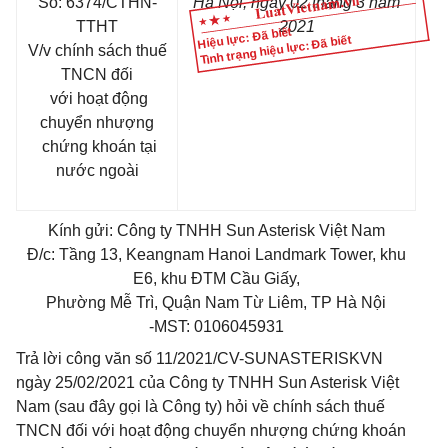
Số:
6374
/CTHN-
Hà Nội, ngày
02
tháng
3
năm
TTHT
20
21
Hiệu lực: Đã biết
Tình trạng hiệu lực: Đã biết
V/v
chính sách thuế
TNCN đối
với hoạt động
chuyển nhượng
chứng khoán tại
nước ngoài
Kính gửi: Công ty TNHH Sun Asterisk Việt Nam
Đ/c: Tầng 13, Keangnam Hanoi Landmark Tower, khu
E6, khu ĐTM Cầu Giấy,
Phường Mễ Trì, Quận Nam Từ Liêm, TP Hà Nội
-MST: 0106045931
Trả lời công văn số 11/2021/CV-SUNASTERISKVN
ngày 25/02/2021 của Công ty TNHH Sun Asterisk Việt
Nam (sau đây gọi là Công ty) hỏi về chính sách thuế
TNCN đối với hoạt động chuyển nhượng chứng khoán