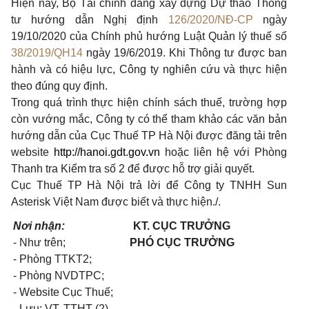
Hiện nay, Bộ Tài chính đang xây dựng Dự thảo Thông
tư hướng dẫn Nghị định
126/2020/NĐ-CP
ngày
19/10/2020 của Chính phủ hướng Luật Quản lý thuế số
38/2019/QH14
ngày 19/6/2019. Khi Thông tư được ban
hành và có hiệu lực, Công ty nghiên cứu và thực hiện
theo đúng quy định.
Trong quá trình thực hiện chính sách thuế, trường hợp
còn vướng mắc, Công ty có thể tham khảo các văn bản
hướng dẫn của Cục Thuế TP Hà Nội được đăng tải trên
website
http://hanoi.gdt.gov.vn
hoặc liên hệ với Phòng
Thanh tra Kiểm tra số 2 để được hỗ trợ giải quyết.
Cục Thuế TP Hà Nội trả lời để Công ty TNHH Sun
Asterisk Việt Nam được biết và thực hiện./.
Nơi nhận:
KT. CỤC TRƯỞNG
-
Như trên;
PHÓ CỤC TRƯỞNG
- Phòng TTKT2;
- Phòng NVDTPC;
- Website Cục Thuế;
- Lưu: VT, TTHT (2).