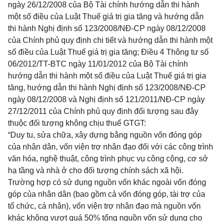
ng
à
y 26
/
12
/
2008 của Bộ Tài chính hướn
g
d
ẫ
n thi hành
một s
ố
điều của Luật Thuế
giá
trị gia tăng và hướng d
ẫ
n
thi hành Nghị định số
123/2008/NĐ-CP
n
gà
y 08/12
/
2008
của Chính phủ quy định chi
t
i
ế
t và hướng dẫn thi hành một
số điều của Luật Thuế giá trị gia tăng
;
Điều 4 Thông tư số
06/2012/TT-BTC
n
g
à
y
11/01/2012 của Bộ Tài chính
hướng d
ẫ
n thi hành một s
ố điều
của Luật Thuế
g
iá trị
g
ia
tă
ng, hướn
g
d
ẫ
n thi hành Nghị định số
1
23
/
2008
/
NĐ-CP
ngày 08/12
/
2008 v
à Ng
hị định số 121/20
11
/NĐ-CP n
gày
27/12/2011 của Ch
í
nh ph
ủ
qu
y
định
đ
ối tượn
g
sau
đây
thuộc
đố
i
tượng
không chịu thuế GTGT:
“Duy tu, sửa chữa, xây dựng bằng nguồn vốn đóng góp
của nhân dân, vốn viện trợ nhân đạo đối với các công trình
văn hóa, nghệ thuật, công trình phục vụ công cộng, cơ sở
hạ tầng và nhà ở cho đối tượng chính sách xã hội.
Trường hợp có sử dụng nguồn vốn khác ngoài vốn đóng
góp của nhân dân (bao gồm cả vốn đóng góp, tài trợ của
tổ chức, cá nhân), vốn viện trợ nhân đạo mà nguồn vốn
khác không vượt quá 50% tổng nguồn vốn sử dụng cho