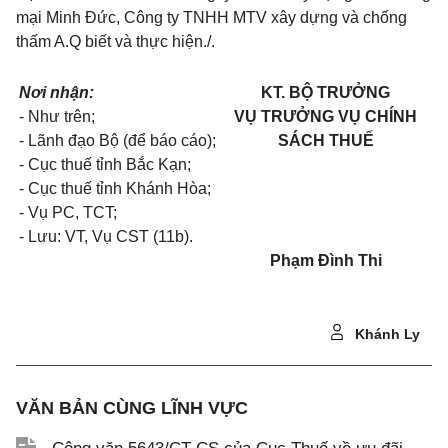
mại Minh Đức, Công ty TNHH MTV xây dựng và chống
thấm A.Q biết và thực hiện./.
Nơi nhận:
KT. BỘ TRƯỞNG
- Như trên;
VỤ TRƯỞNG VỤ CHÍNH
- Lãnh đạo Bộ (để báo cáo);
SÁCH THUẾ
- Cục thuế tỉnh Bắc Kạn;
- Cục thuế tỉnh Khánh Hòa;
- Vụ PC, TCT;
- Lưu: VT, Vụ CST (11b).
Phạm Đình Thi
Khánh Ly
VĂN BẢN CÙNG LĨNH VỰC