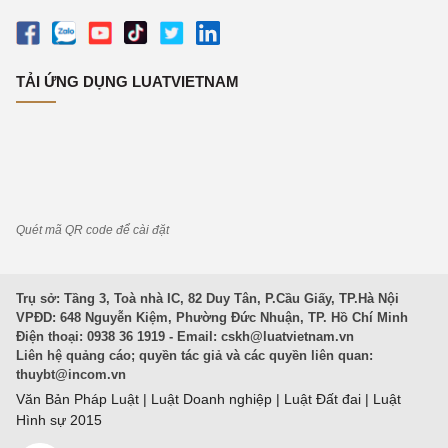
TẢI ỨNG DỤNG LUATVIETNAM
Quét mã QR code để cài đặt
Trụ sở: Tầng 3, Toà nhà IC, 82 Duy Tân, P.Cầu Giấy, TP.Hà Nội
VPĐD: 648 Nguyễn Kiệm, Phường Đức Nhuận, TP. Hồ Chí Minh
Điện thoại: 0938 36 1919 - Email:
cskh@luatvietnam.vn
Liên hệ quảng cáo; quyền tác giả và các quyền liên quan:
thuybt@incom.vn
Văn Bản Pháp Luật
|
Luật Doanh nghiệp
|
Luật Đất đai
|
Luật
Hình sự 2015