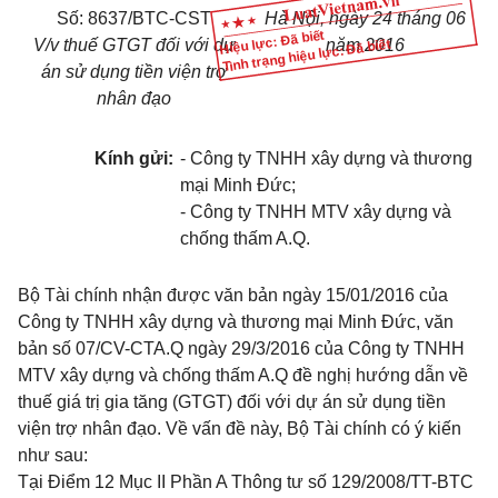
Số:
8637
/
BTC-CST
Hà Nội, ngày
24
tháng
06
Hiệu lực: Đã biết
V/v
thuế GTGT đối với dự
năm 2016
Tình trạng hiệu lực: Đã biết
án sử dụng tiền viện trợ
nhân đạo
Kính gửi:
- C
ô
ng ty TNHH xây dựng v
à
thương
mại Minh Đức;
- Công ty TNHH MTV xâ
y
dựn
g
và
chốn
g
thấm A.Q.
Bộ Tài chính nhận
đ
ược văn b
ả
n n
g
ày 15
/
01
/
2016 c
ủ
a
Côn
g
ty TN
HH
x
ây
dựng và thương mại Minh Đức, v
ă
n
b
ả
n số 07/CV-CTA.
Q
n
g
ày 29/3/2016 c
ủ
a Công
t
y
TNHH
MTV
xây dựng và ch
ố
n
g
th
ấ
m A.Q đề n
g
hị
hướng dẫn về
thuế giá trị gia tăng (GTGT) đối với dự án sử dụng tiền
viện trợ nhân đạo. Về vấn đề này, Bộ Tài chính có ý kiến
như sau:
T
ạ
i
Điểm 12 Mục II Phần A Thông tư số 129/2008/TT-BTC