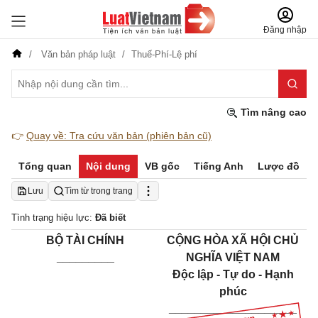
Đăng nhập
Văn bản pháp luật
Thuế-Phí-Lệ phí
Tìm nâng cao
👉
Quay về: Tra cứu văn bản (phiên bản cũ)
Tổng quan
Nội dung
VB gốc
Tiếng Anh
Lược đồ
Lưu
Tìm từ trong trang
Tình trạng hiệu lực:
Đã biết
BỘ TÀI CHÍNH
CỘNG HÒA XÃ HỘI CHỦ
_________
NGHĨA VIỆT NAM
Độc lập - Tự do - Hạnh
phúc
____________________