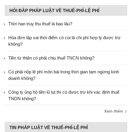
HỎI ĐÁP PHÁP LUẬT VỀ THUẾ-PHÍ-LỆ PHÍ
Thời hạn truy thu thuế là bao lâu?
Hóa đơn lập sai thời điểm có coi là chi phí hợp lý được trừ
không?
Tiền từ thiện có phải chịu thuế TNCN không?
Có phải nộp lệ phí môn bài trong thời gian tạm ngừng kinh
doanh không?
Công ty ủng hộ tiền lũ lụt thì có được trừ khi xác định thuế
TNDN không?
Xem thêm
TIN PHÁP LUẬT VỀ THUẾ-PHÍ-LỆ PHÍ