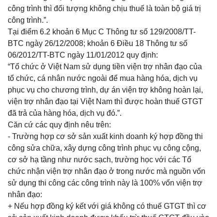
công trình thì đối tượng không chịu thuế là toàn bộ giá trị
công trình.”.
Tại
điểm 6.2 khoản 6 Mục C Thông tư số 129/2008/TT-
BTC
n
gày
26
/
12
/
2008;
khoản 6 Điều 18 Thông tư số
06/2012/TT-BTC
ngày 11/01/2012 quy định:
“Tổ
chức ở Việt Nam sử dụn
g
tiền viện trợ nhân đạo của
t
ổ
chức, cá nhân nước n
g
oài
để
mua hàng h
óa
, dịch vụ
phục vụ cho chươn
g
tr
ì
nh, dự án viện trợ không hoàn lại
,
viện trợ nhân
đ
ạo tại Việt Nam thì được hoàn
t
hu
ế
GTGT
đã
tr
ả của hàng hóa, dịch vụ đó.”.
Căn c
ứ
các qu
y
định n
ê
u trên:
- T
rường hợp cơ sở sản xuất kinh doanh ký hợp đồng thi
công sửa chữa, xây dựng công trình phục vụ công cộng,
cơ sở hạ tầng như nước sạch, trường học với các Tổ
chức nhận viện trợ nhân đạo ở trong nước mà nguồn vốn
sử dụng thi công các công trình này là 100% vốn viện trợ
nhân đạo:
+ Nế
u hợp đồng k
ý
kết với gi
á
không có thuế GTGT thì cơ