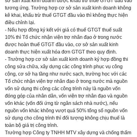
s
ở
s
ả
n
x
u
ấ
t kin
h
doanh được khấu tr
ừ
thuế GTGT đầu vào
tương ứng.
Trường hợp cơ sở sản xuất
kinh doanh kh
ô
ng
kê khai, kh
ấ
u trừ thuế GTG
T đầ
u vào thì không th
ự
c hi
ện
điều chỉnh lại.
- Nếu h
ợ
p
đ
ồng ký kết với giá có thuế GTGT thuế suất
10% th
ì Tổ
ch
ức
nh
ậ
n viện trợ nhân
đ
ạo
ở t
rong nước
được hoàn thuế GTGT đầu vào
,
cơ s
ở
s
ả
n xu
ất kinh
doanh thực hiện xuất hóa
đơ
n GTGT theo quy
đị
nh.
- Trườn
g
hợp cơ s
ở
s
ả
n xuất kinh doanh ký
h
ợp đ
ồ
ng thi
c
ô
ng s
ử
a ch
ữ
a
, xây dựng
các công tr
ì
nh phục vụ công
cộng, cơ s
ở
hạ t
ầ
ng như
nước
sạch
, trường học
v
ớ
i các
T
ổ
chức nhận viện tr
ợ
nhân đạo ở trong nước mà ngu
ồ
n
v
ố
n s
ử
dụn
g thi
côn
g
các công trình này l
à
nguồn vốn
đóng g
ó
p của nh
â
n d
â
n
,
v
ố
n viện
trợ nhân
đạo
và nguồn
vốn khác (vốn đối ứng từ ngân sách nhà nước), nếu
nguồn vốn khác không vượt quá 50% tổng số nguồn vốn
sử dụng cho công trình thì đối tượng không chịu thuế là
toàn bộ giá trị công trình.
Trường hợp Công ty TNHH MTV xây dựng và chống thấm