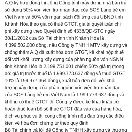
A.Q ký hợp đồng thi công Công trình xây dựng nhà bán trú
sử dụng 50% vốn viện trợ nhân đạo của SOS Làng trẻ em
Việt Nam và 50% vốn ngân sách đối ứng của UBND tỉnh
Khánh Hòa theo giá có thuế GTGT, giá trị quyết toán chi
phí xây dựng theo Quyết định số 4338/QĐ-STC ngày
30/11/2012 của Sở Tài chính tỉnh Khánh Hòa là
4.399.502.000 đồng, nếu Công ty TNHH MTV xây dựng và
chống thấm A.Q đã xuất hóa đơn GTGT, kê khai nộp thuế
đối với khối lượng xây dựng của phần nguồn vốn NSNN
tỉnh Khánh Hòa là 2.199.751.001 chiếm 50% giá trị (trong
đó: giá trị trước thuế là 1.999.773.637 đồng và thuế GTGT
10% là 199.977.364 đồng), xuất hóa đơn đối với khối
lượng xây dựng của phần nguồn vốn viện trợ nhân đạo
của SOS Làng trẻ em Việt Nam là 1.999.773.637 đồng và
không có thuế GTGT thì Công ty được kê khai khấu trừ,
hoàn thuế toàn bộ số thuế GTGT đầu vào của hàng hóa,
dịch vụ phục vụ thi công công trình nếu đáp ứng các điều
kiện về hóa đơn chứng từ theo quy định.
Bộ Tài chính trả lời để Công ty TNHH xây dựng và thương