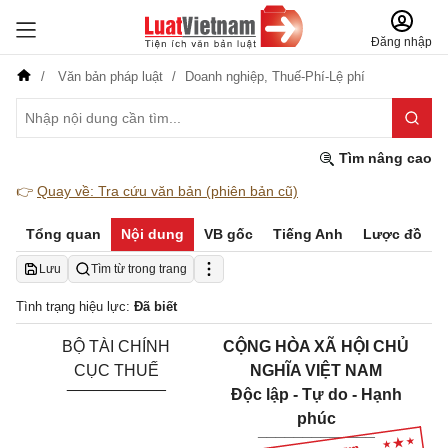
Đăng nhập
Văn bản pháp luật
Doanh nghiệp,
Thuế-Phí-Lệ phí
Tìm nâng cao
👉
Quay về: Tra cứu văn bản (phiên bản cũ)
Tổng quan
Nội dung
VB gốc
Tiếng Anh
Lược đồ
Lưu
Tìm từ trong trang
Tình trạng hiệu lực:
Đã biết
BỘ TÀI CHÍNH
CỘNG HÒA XÃ HỘI CHỦ
CỤC THUẾ
NGHĨA VIỆT NAM
___________
Độc lập - Tự do - Hạnh
phúc
_____________