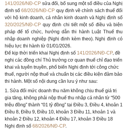
141/2026/NĐ-CP
sửa đổi, bổ sung một số điều của Nghị
định số
68/2026/NĐ-CP
quy định về chính sách thuế đối
với hộ kinh doanh, cá nhân kinh doanh và Nghị định số
320/2025/NĐ-CP
quy định chi tiết một số điều và biện
pháp để tổ chức, hướng dẫn thi hành Luật Thuế thu
nhập doanh nghiệp (Nghị định kèm theo). Nghị định có
hiệu lực thi hành từ 01/01/2026.
Để kịp thời triển khai Nghị định số
141/2026/NĐ-CP
, đề
nghị các đồng chí Thủ trưởng cơ quan thuế chỉ đạo triển
khai và tuyên truyền, phổ biến Nghị định tới công chức
thuế, người nộp thuế và chuẩn bị các điều kiện đảm bảo
thi hành. Một số nội dung cần lưu ý như sau:
1. Sửa đổi mức doanh thu năm không chịu thuế giá trị
gia tăng, không phải nộp thuế thu nhập cá nhân từ “500
triệu đồng” thành “01 tỷ đồng” tại Điều 3, Điều 4, khoản 1
Điều 8, Điều 9, Điều 10, khoản 3 Điều 11, khoản 1 và
khoản 2 Điều 12, khoản 4 Điều 17, khoản 3 Điều 18
Nghị định số
68/2026/NĐ-CP
.