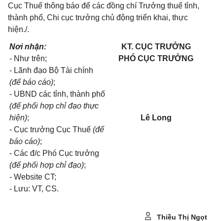
Cục Thuế thông báo để các đồng chí Trưởng thuế tỉnh,
thành phố, Chi cục trưởng chủ động triển khai, thực
hiện./.
Nơi nhận:
KT. CỤC TRƯỞNG
- Như trên;
PHÓ CỤC TRƯỞNG
- Lãnh đạo Bộ Tài chính
(để báo cáo)
;
- UBND các tỉnh, thành phố
(để phối hợp chỉ đạo thực
hiện)
;
Lê Long
- Cục trưởng Cục Thuế
(để
báo cáo)
;
- Các đ/c Phó Cục trưởng
(để phối hợp chỉ đạo)
;
- Website CT;
- Lưu: VT, CS.
Thiều Thị Ngọt