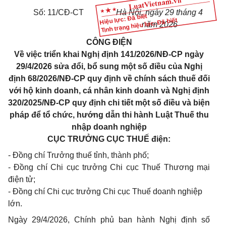
Số: 11/CĐ-CT
Hà Nội, ngày 29 tháng 4
Hiệu lực: Đã biết
Tình trạng hiệu lực: Đã biết
năm 2026
CÔNG ĐIỆN
Về việc triển khai Nghị định 141/2026/NĐ-CP ngày
29/4/2026 sửa đổi, bổ sung một số điều của Nghị
định 68/2026/NĐ-CP quy định về chính sách thuế đối
với hộ kinh doanh, cá nhân kinh doanh và Nghị định
320/2025/NĐ-CP quy định chi tiết một số điều và biện
pháp để tổ chức, hướng dẫn thi hành Luật Thuế thu
nhập doanh nghiệp
CỤC TRƯỞNG CỤC THUẾ điện:
- Đồng chí Trưởng thuế tỉnh, thành phố;
- Đồng chí Chi cục trưởng Chi cục Thuế Thương mại
điện tử;
- Đồng chí Chi cục trưởng Chi cục Thuế doanh nghiệp
lớn.
Ngày 29/4/2026, Chính phủ ban hành Nghị định số