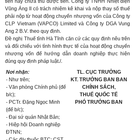
tiền hay chưa thu được tiền. Công ty TNHH Nhiệt điện
Vũng Áng II có trách nhiệm kê khai và nộp thay số thuế
phải nộp từ hoạt động chuyển nhượng vốn của Công ty
CLP Vietnam (VAPCO) Limited và Công ty DGA Vung
Ang 2 B.V. theo quy định.
Đề nghị Thuế tỉnh Hà Tĩnh căn cứ các quy định nêu trên
và đối chiếu với tình hình thực tế của hoạt động chuyển
nhượng vốn để hướng dẫn doanh nghiệp thực hiện
đúng quy định pháp luật./.
Nơi nhận:
TL. CỤC TRƯỞNG
- Như trên;
KT. TRƯỞNG BAN BAN
- Văn phòng Chính phủ (để
CHÍNH SÁCH,
b/c);
THUẾ QUỐC TẾ
- PCTr. Đặng Ngọc Minh
PHÓ TRƯỞNG BAN
(để b/c);
- Đại sứ quán Nhật Bản;
- Hiệp hội Doanh nghiệp
ĐTNN;
- Các đ/v thuộc BTC: CST,