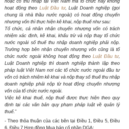
hoặc có thu nhập tại Việt Nam mà tổ chức này không
hoạt động theo
Luật Đầu tư
, Luật Doanh nghiệp (gọi
chung là nhà thầu nước ngoài) có hoạt động chuyển
nhượng vốn thì thực hiện kê khai, nộp thuế như sau:
Tổ chức, cá nhân nhận chuyển nhượng vốn có trách
nhiệm xác định, kê khai, khấu trừ và nộp thay tổ chức
nước ngoài số thuế thu nhập doanh nghiệp phải nộp.
Trường hợp bên nhận chuyển nhượng vốn cũng là tổ
chức nước ngoài không hoạt động theo
Luật Đầu tư
,
Luật Doanh nghiệp thì doanh nghiệp thành lập theo
pháp luật Việt Nam nơi các tổ chức nước ngoài đầu tư
vốn có trách nhiệm kê khai và nộp thay số thuế thu nhập
doanh nghiệp phải nộp từ hoạt động chuyển nhượng
vốn của tổ chức nước ngoài.
Việc kê khai thuế, nộp thuế được thực hiện theo quy
định tại các văn bản quy phạm pháp luật về quản lý
thuế."
- Theo thỏa thuận của các bên tại Điều 1, Điều 5, Điều
6, Điều 7 Hợp đồng Mua bán cổ phần DGA;