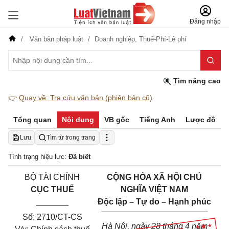
Đăng nhập
Văn bản pháp luật
Doanh nghiệp,
Thuế-Phí-Lệ phí
Tìm nâng cao
👉
Quay về: Tra cứu văn bản (phiên bản cũ)
Tổng quan
Nội dung
VB gốc
Tiếng Anh
Lược đồ
Lưu
Tìm từ trong trang
Tình trạng hiệu lực:
Đã biết
BỘ TÀI CHÍNH
CỘNG HÒA XÃ HỘI CHỦ
CỤC THUẾ
NGHĨA VIỆT NAM
_______
Độc lập – Tự do – Hạnh phúc
_____________
______
____
Số: 2710/CT-CS
Hà Nội, ngày 28 tháng 4 năm