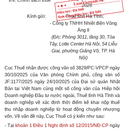
V/v: Chính sách thuế
2026
Hiệu lực: Đã biết
Tình trạng hiệu lực: Đã biết
Kính gửi:
- Thuế tỉnh Hà Tĩnh;
- Công ty TNHH Nhiệt điện Vũng
Áng II
(Đ/c: Phòng 3011, tầng 30, Tòa
Tây, Lotte Center Hà Nội, 54 Liễu
Giai, phường Giảng Võ, TP. Hà
Nội)
Cục Thuế nhận được công văn số 3829/PC-VPCP ngày
30/10/2025 của Văn phòng Chính phủ, công văn số
JF:1177/2025 ngày 24/10/2025 của Đại sứ quán Nhật
Bản tại Việt Nam cùng một số công văn của Hiệp hội
Doanh nghiệp Đầu tư nước ngoài, Thuế tỉnh Hà Tĩnh và
doanh nghiệp về xác định thời điểm kê khai nộp thuế
thu nhập doanh nghiệp từ hoạt động chuyển nhượng
vốn. Về vấn đề này, Cục Thuế có ý kiến như sau:
- Tại
khoản 1 Điều 1 Nghị định số 12/2015/NĐ-CP
ngày