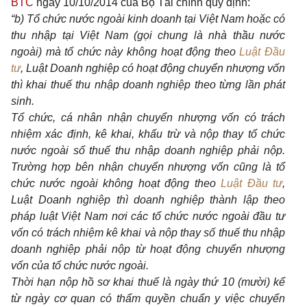
BTC
ngày 10/10/2014 của Bộ Tài chính quy định:
“b) Tổ chức nước ngoài kinh doanh tại Việt Nam hoặc có
thu nhập tại Việt Nam (gọi chung là nhà thầu nước
ngoài) mà tổ chức này không hoạt động theo
Luật Đầu
tư
, Luật Doanh nghiệp có hoạt động chuyển nhượng vốn
thì khai thuế thu nhập doanh nghiệp theo từng lần phát
sinh.
Tổ chức, cá nhân nhận chuyển nhượng vốn có trách
nhiệm xác định, kê khai, khấu trừ và nộp thay tổ chức
nước ngoài số thuế thu nhập doanh nghiệp phải nộp.
Trường hợp bên nhận chuyển nhượng vốn cũng là tổ
chức nước ngoài không hoạt động theo
Luật Đầu tư
,
Luật Doanh nghiệp thì doanh nghiệp thành lập theo
pháp luật Việt Nam nơi các tổ chức nước ngoài đầu tư
vốn có trách nhiệm kê khai và nộp thay số thuế thu nhập
doanh nghiệp phải nộp từ hoạt động chuyển nhượng
vốn của tổ chức nước ngoài.
Thời hạn nộp hồ sơ khai thuế là ngày thứ 10 (mười) kể
từ ngày cơ quan có thẩm quyền chuẩn y việc chuyển