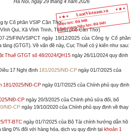
Hà Nội, ngày 29 tháng 4 năm 2026
Hiệu lực: Đã biết
g ty Cổ phần VSIP Cần Thơ.
Tình trạng hiệu lực: Đã biết
 Vĩnh Qui, Xã Vĩnh Trinh, Thành phố Cần Thơ)
7-25/FIN/VSIPCT ngày 19/12/2025 của Công ty Cổ phần
ia tăng (GTGT). Về vấn đề này, Cục Thuế có ý kiến như sau:
Luật Thuế GTGT số 48/2024/QH15
ngày 26/11/2024 quy định
iều 17 Nghị định
181/2025/NĐ-CP
ngày 01/7/2025 của
ịnh 181/2025/NĐ-CP
ngày 01/7/2025 của Chính phủ quy định
/2025/NĐ-CP
ngày 20/3/2025 của Chính phủ sửa đổi, bổ
20/NĐ-CP
ngày 19/10/2020 của Chính phủ quy định về thay
025/TT-BTC
ngày 01/7/2025 của Bộ Tài chính hướng dẫn hồ
ia tăng 0% đối với hàng hóa, dịch vụ quy định tại
khoản 1