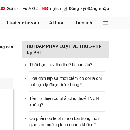
|
|
192
Gói dịch vụ & Giá
English
Đăng ký
/ Đăng nhập
Luật sư tư vấn
AI Luật
Tiện ích
HỎI ĐÁP PHÁP LUẬT VỀ THUẾ-PHÍ-
ng cao
LỆ PHÍ
Thời hạn truy thu thuế là bao lâu?
Hóa đơn lập sai thời điểm có coi là chi
phí hợp lý được trừ không?
Tiền từ thiện có phải chịu thuế TNCN
không?
Có phải nộp lệ phí môn bài trong thời
gian tạm ngừng kinh doanh không?