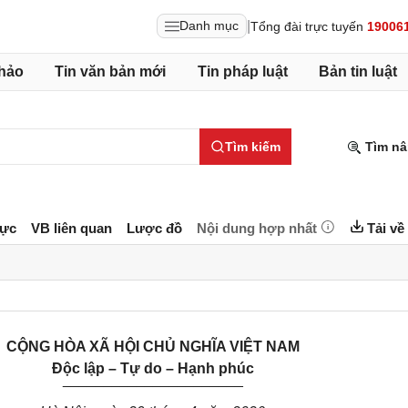
|
Danh mục
Tổng đài trực tuyến
19006
hảo
Tin văn bản mới
Tin pháp luật
Bản tin luật
Tìm kiếm
Tìm nâ
lực
VB liên quan
Lược đồ
Nội dung hợp nhất
Tải về
CỘNG HÒA XÃ HỘI CHỦ NGHĨA VIỆT NAM
Độc lập – Tự do – Hạnh phúc
____________
______
____