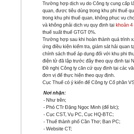
Trường hợp dịch vụ do Công ty cung cấp là 
quan, được tiêu dùng trong khu phi thuế q
trong khu phi thuế quan, không phục vụ ch
và không phải dịch vụ quy định tại
khoản 4
thuế suất thuế GTGT 0%.
Trường hợp sau khi hoàn thành quá trình 
ứng điều kiện kiểm tra, giám sát hải quan t
chính sách thuế áp dụng đối với khu phi th
điện tử đã lập trước đây theo quy định tại 
Đề nghị Công ty căn cứ quy định tại các vă
đơn vị để thực hiện theo quy định.
Cục Thuế có ý kiến để Công ty Cổ phần VS
Nơi nhận:
- Như trên;
- Phó CTr Đặng Ngọc Minh (để b/c);
- Cục CST, Vụ PC, Cục HQ-BTC;
- Thuế thành phố Cần Thơ; Ban PC;
-
Website
C
T;