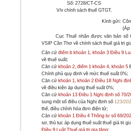
Số: 2728/CT-CS
V/v chính sách thuế GTGT.
Kính gửi:
Côn
(Áp
Cục Thuế nhận được văn bản số 0
VSIP Cần Thơ về chính sách thuế giá trị g
Căn cứ
điểm b khoản 1, khoản 3 Điều 9 
về thuế suất;
Căn cứ
khoản 2, điểm 1 khoản 4, khoản 5
Đ
Chính phủ quy định về mức thuế suất 0%;
Căn cứ
khoản 1, khoản 2 Điều 18 Nghị đ
về điều kiện áp dụng thuế suất 0%;
Căn cứ
khoản 13 Điều 1 Nghị định số 70
sung một số điều của Nghị định số
123/20
thế, điều chỉnh hóa đơn điện tử;
Căn cứ
khoản 1 Điều 4 Thông tư số 69/2
sơ, thủ tục áp dụng thuế suất thuế giá trị g
Điều 9 Luật Thuế giá trị gia tăng
;