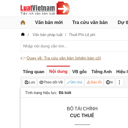
Văn bản mới
Tra cứu văn bản
Dự t
Văn bản pháp luật
Thuế-Phí-Lệ phí
👉
Quay về: Tra cứu văn bản (phiên bản cũ)
Nội dung
Tổng quan
VB gốc
Tiếng Anh
Hiệu 
Lưu
Theo dõi VB
Ghi chú
Báo lỗi
In
Tình trạng hiệu lực:
Đã biết
BỘ TÀI CHÍNH
CỤC THUẾ
______