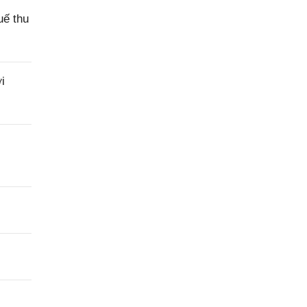
uế thu
i