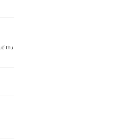
hỗ trợ
uế thu