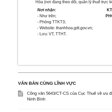
Hóa (nơi đang theo dõi, quản lý thuế trực 
Nơi nhận:
KT
- Như trên;
PH
-
Phòng TTKT3;
- Website: thanhhoa.gdt.gov.vn;
- Lưu: VT, TTHT.
VĂN BẢN CÙNG LĨNH VỰC
Công văn 5643/CT-CS của Cục Thuế về ưu đãi
Ninh Bình