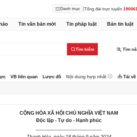
|
Danh mục
Tổng đài trực tuyến
19006
hảo
Tin văn bản mới
Tin pháp luật
Bản tin luật
Tìm kiếm
Tìm nâ
lực
VB liên quan
Lược đồ
Nội dung hợp nhất
Tải về
CỘNG HÒA XÃ HỘI CHỦ NGHĨA VIỆT NAM
Độc lập - Tự do - Hạnh phúc
________________________
Thanh Hóa
, ngày
18
tháng
9
năm 2024