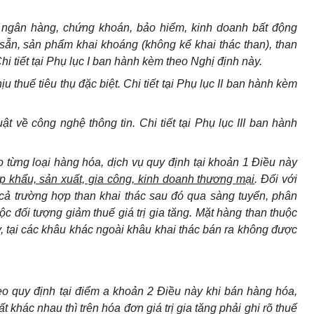
h, ngân hàng, chứng khoán, bảo hiểm, kinh doanh bất động
 sẵn, sản phẩm khai khoáng (không kể khai thác than), than
i tiết tại Phụ lục I ban hành kèm theo Nghị định này.
 thuế tiêu thụ đặc biệt. Chi tiết tại Phụ lục II ban hành kèm
ật về công nghệ thông tin. Chi tiết tại Phụ lục III ban hành
ho từng loại hàng hóa, dịch vụ quy định tại khoản 1 Điều này
p khẩu, sản xuất, gia công, kinh doanh thương mại
. Đối với
cả trường hợp than khai thác sau đó qua sàng tuyển, phân
uộc đối tượng giảm thuế giá trị gia tăng. Mặt hàng than thuộc
, tại các khâu khác ngoài khâu khai thác bán ra không được
o quy định tại điểm a khoản 2 Điều này khi bán hàng hóa,
ất khác nhau
thì trên hóa đơn giá trị gia tăng phải ghi rõ thuế