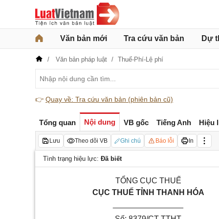
Văn bản mới
Tra cứu văn bản
Dự t
Văn bản pháp luật
Thuế-Phí-Lệ phí
👉
Quay về: Tra cứu văn bản (phiên bản cũ)
Nội dung
Tổng quan
VB gốc
Tiếng Anh
Hiệu 
Lưu
Theo dõi VB
Ghi chú
Báo lỗi
In
Tình trạng hiệu lực:
Đã biết
TỔNG CỤC THUẾ
CỤC THUẾ
TỈNH THANH HÓA
________________
Số:
8379
/CT-TTHT