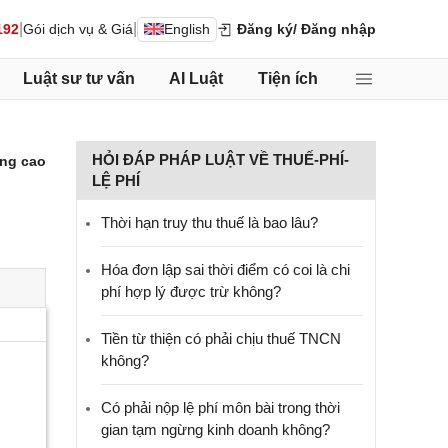
|
|
192
Gói dịch vụ & Giá
English
Đăng ký
/ Đăng nhập
Luật sư tư vấn
AI Luật
Tiện ích
HỎI ĐÁP PHÁP LUẬT VỀ THUẾ-PHÍ-
ng cao
LỆ PHÍ
Thời hạn truy thu thuế là bao lâu?
Hóa đơn lập sai thời điểm có coi là chi
phí hợp lý được trừ không?
Tiền từ thiện có phải chịu thuế TNCN
không?
Có phải nộp lệ phí môn bài trong thời
gian tạm ngừng kinh doanh không?