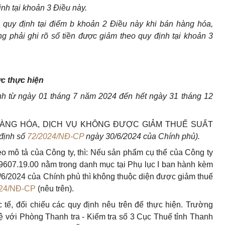
ịnh tại khoản 3 Điều này.
 quy định tại điểm b khoản 2 Điều này khi bán hàng hóa,
g phải ghi rõ số tiền được giảm theo quy định tại khoản 3
ức thực hiện
ành từ ngày 01 tháng 7 năm 2024 đến hết ngày 31 tháng 12
C HÀNG HÓA, DỊCH VỤ KHÔNG ĐƯỢC GIẢM THUẾ SUẤT
định số
72/2024/NĐ-CP
ngày 30/6/2024 của Chính phủ).
eo mô tả của Công ty, thì: Nếu sản phẩm cụ thể của Công ty
 9607.19.00 nằm trong danh mục tại Phụ lục I ban hành kèm
6/2024 của Chính phủ thì không thuộc diện được giảm thuế
024/NĐ-CP
(nêu trên).
tế, đối chiếu các quy định nêu trên để thực hiện. Trường
ệ với Phòng Thanh tra - Kiểm tra số 3 Cục Thuế tỉnh Thanh