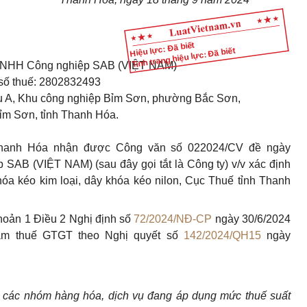
Hiệu lực: Đã biết
Tình trạng hiệu lực: Đã biết
 TNHH Công nghiệp SAB (VIỆT NAM)
số thuế: 2802832493
hu A, Khu công nghiệp Bỉm Sơn, phường Bắc Sơn,
Bỉm Sơn, tỉnh Thanh Hóa.
 Thanh Hóa nhận được Công văn số 022024/CV đề ngày
SAB (VIỆT NAM) (sau đây gọi tắt là Công ty) v/v xác định
óa kéo kim loại, dây khóa kéo nilon, Cục Thuế tỉnh Thanh
hoản 1 Điều 2 Nghị định số
72/2024/NĐ-CP
ngày 30/6/2024
iảm thuế GTGT theo Nghị quyết số
142/2024/QH15
ngày
với các nhóm hàng hóa, dịch vụ đang áp dụng mức thuế suất