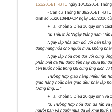
151/2014/TT-BTC
ngày 10/10/2014, Thông 
- Căn cứ Thông tư
3
9/2014/TT-BTC 
định số 51/2010/NĐ-CP ngày 14/5/2010 củ
+ Tại Khoản 2 Điều 16 quy định cách
“a) Tiêu thức “Ngày tháng năm ”
l
ập 
Ngày lập h
ó
a đơn đối với bán hàng
dụng hàng hóa cho người mua, không phân b
Ngày lập hóa đơn đối với cung ứng
phân biệt đã thu được tiền hay chưa thu đ
tiền trước hoặc trong kh
i
cung ứng dịch vụ t
Trường hợp giao hàng nhiều lần ho
giao hàng hoặc bàn giao đều phải lập hó
tương ứng. ... ”
+ Tại Khoản 3 Điều 20 quy định về x
“3. Trường hợp h
ó
a đơn đã lập và 
người bán và người mua đã kê khai thuế, 