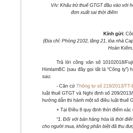
V/v
: K
hấu trừ thuế GTGT đầu vào với 
đơn xuất sai thời điểm
K
í
nh gửi:
Côn
(Địa chỉ: Phòng 2102, tầng 21, tòa nhà C
Hoàn Kiếm,
Trả lời công văn số 10102018/Fu
HimlamBC (sau đây gọi tắt là “Công ty”) 
sau:
- Căn cứ
Thông tư số 219/2013/TT
luật thuế GTGT và Nghị định số 209/2013/
hướng dẫn thi hành một số điều luật thuế 
+ Tại Điều 8 quy định thời điểm xác
“
1
. Đối với bán hàng hóa là thời đ
cho người mua, không phân biệt đã thu đư