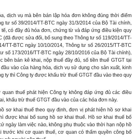
a, dịch vụ mà bên bán lập hóa đơn không đúng thời điểm
ng tư số 39/2014/TT-BTC ngày 31/3/2014 của Bộ Tài chính,
 tế, có đầy đủ hóa đơn, chứng từ và đáp ứng điều kiện quy
C (đã được sửa đổi, bổ sung theo Thông tư số 119/2014/TT-
14/TT-BTC ngày 10/10/2014, Thông tư số 26/2015/TT-BTC
tư số 173/2016/TT-BTC ngày 28/10/2016 của Bộ Tài chính),
bên bán kê khai, nộp thuế đầy đủ, số tiền thuế GTGT tại
đầu vào của hàng hóa, dịch vụ sử dụng cho sản xuất, kinh
g ty thì Công ty được khấu trừ thuế GTGT đầu vào theo quy
 quan thuế phát hiện Công ty không đáp ứng đủ các điều
hai, khấu trừ thuế GTGT đầu vào của các hóa đơn này.
ồ sơ khai thuế theo quy định, đơn vị phát hiện hồ sơ khai
th
ì
được khai bổ sung hồ sơ khai thuế. Hồ sơ khai thuế bổ
ứ ngày làm việc nào, không phụ thuộc vào thời hạn nộp hồ
ải trước khi cơ quan thuế, cơ quan có thẩm quyền công bố