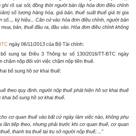
 ghi r
õ
sai sót, đ
ồ
ng thời người b
á
n lập h
ó
a đơn điều chỉnh
iảm) số lượng hàng hóa, giá bán, thuế suất thuế giá trị gia
 số..., k
ý
hiệu... Căn cứ vào hóa đơn điều chỉnh, người b
á
n
 mua, bán, thuế đầu ra, đầu vào. Hóa đơn điều chỉnh không
-BTC
ngày 06/11/2013 của Bộ Tài chính:
 bổ sung tại Điều 3 Thông tư số 130/2016/TT-BTC ngày
ền chậm nộp đối với việc chậm nộp tiền thuế.
hai bổ sung hồ sơ khai thuế:
huế theo quy định, người nộp thuế phát hiện hồ sơ khai thuế
c khai bổ sung hồ sơ khai thuế.
ho cơ quan thuế vào bất cứ ngày làm việc nào, không phụ
 lần tiếp theo, nhưng phải trước kh
i
cơ quan thuế, cơ quan
uế, thanh tra thuế tại trụ sở người nộp thuế; ...”