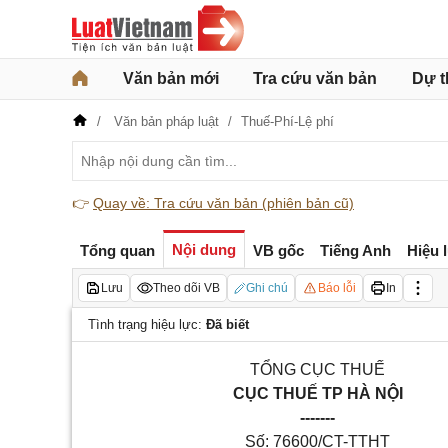
Văn bản mới
Tra cứu văn bản
Dự t
Văn bản pháp luật
Thuế-Phí-Lệ phí
👉
Quay về: Tra cứu văn bản (phiên bản cũ)
Nội dung
Tổng quan
VB gốc
Tiếng Anh
Hiệu 
Lưu
Theo dõi VB
Ghi chú
Báo lỗi
In
Tình trạng hiệu lực:
Đã biết
TỔNG CỤC THUẾ
CỤC THUẾ TP HÀ NỘI
-------
Số:
76600
/CT-TTHT