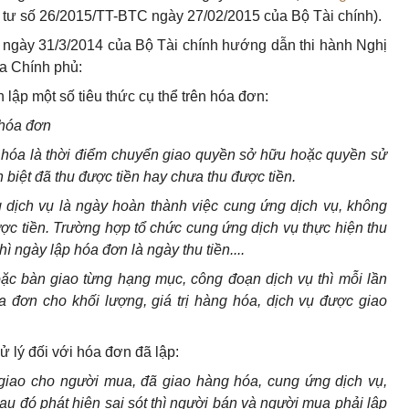
tư số 26/2015/TT-BTC ngày 27/02/2015 của Bộ Tài chính).
ngày 31/3/2014 của Bộ Tài chính hướng dẫn thi hành Nghị
a Chính phủ:
 lập một số tiêu thức cụ thể trên hóa đơn:
hóa đơn
 hóa là thời điểm chuyển giao quyền sở hữu hoặc quyền sử
iệt đã thu được tiền hay chưa thu được tiền.
 dịch vụ là ngày hoàn thành việc cung ứng dịch vụ, không
ược tiền. Trường hợp tổ chức cung ứng dịch vụ thực hiện thu
hì ngày lập h
ó
a đơn là ngày thu tiền....
ặc bàn giao từng hạng mục, công đoạn dịch vụ thì mỗi lần
a đơn cho khối lượng, gi
á
trị hàng hóa, dịch vụ được giao
ử lý đối với hóa đơn đã lập:
giao cho người mua, đã giao hàng h
ó
a, cung ứng dịch vụ,
sau đ
ó
phát hiện sai sót thì người bán và người mua phải lập