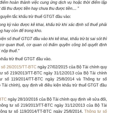
i điểm hoàn thành việc cung ứng
dịch vụ
hoặc thời điểm lập
t đã thu được
tiền hay
chưa thu được tiền.... ”
nguyên tắc khấu trừ thuế GTGT đầu vào:
ng kỳ nào được kê khai, khấu trừ khi xác định số thuế phải
g hay còn để trong kho.
iện s
ố
thuế GTGT đầu vào kh
i
kê khai, khấu trừ bị sai sót thì
cơ quan thuế, cơ quan có thẩm quyền công bố quyết định
i nộp thuế.”
 khấu trừ thuế GTGT đ
ầ
u vào.
 số 26/2015/TT-BTC
ngày 27/02/2015 của Bộ Tài chính quy
 tư số 219/2013/TT-BTC ngày 31/12/2013 của Bộ Tài chính
tư số 119/2014/TT-BTC ngày 25/8/2014 và Th
ô
ng tư s
ố
Tài chính), quy định về điều kiện khấu trừ thuế GTGT đầu
-BTC
ngày 28/10/2016 của Bộ Tài chính quy định về sửa đổi,
hông tư số 219/2013/TT-BTC ngày 31/12/2013 của Bộ Tài
hông tư số 119/2014/TT-BTC ngày 25/8/2014,
Thông tư số