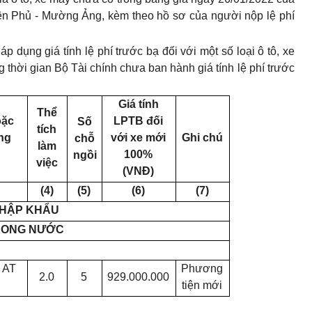
iên Phủ - Mường Ảng
,
kèm theo hồ sơ của người nộp lệ phí
 dụng giá tính lệ phí trước bạ đối với một số loại ô tô, xe
g thời gian Bộ Tài chính chưa ban hành giá tính lệ phí trước
Giá tính
Thể
oặc
LPTB đối
Số
tích
ng
với xe mới
Ghi chú
chỗ
làm
100%
ngồi
việc
(VNĐ)
(4)
(5)
(6)
(7)
HẬP KHẨU
RONG NƯỚC
0 AT
Phương
2.0
5
929
.000.000
tiện mới