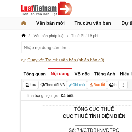
Văn bản mới
Tra cứu văn bản
Dự t
Văn bản pháp luật
Thuế-Phí-Lệ phí
👉
Quay về: Tra cứu văn bản (phiên bản cũ)
Nội dung
Tổng quan
VB gốc
Tiếng Anh
Hiệu 
Lưu
Theo dõi VB
Ghi chú
Báo lỗi
In
Tình trạng hiệu lực:
Đã biết
TỔNG CỤC THUẾ
CỤC THUẾ TỈNH
ĐIỆN BIÊN
______________
Số: 74
/CTDBI-NVDTPC