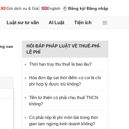
|
|
192
Gói dịch vụ & Giá
English
Đăng ký
/ Đăng nhập
Luật sư tư vấn
AI Luật
Tiện ích
HỎI ĐÁP PHÁP LUẬT VỀ THUẾ-PHÍ-
ng cao
LỆ PHÍ
Thời hạn truy thu thuế là bao lâu?
Hóa đơn lập sai thời điểm có coi là chi
phí hợp lý được trừ không?
Tiền từ thiện có phải chịu thuế TNCN
không?
Có phải nộp lệ phí môn bài trong thời
gian tạm ngừng kinh doanh không?