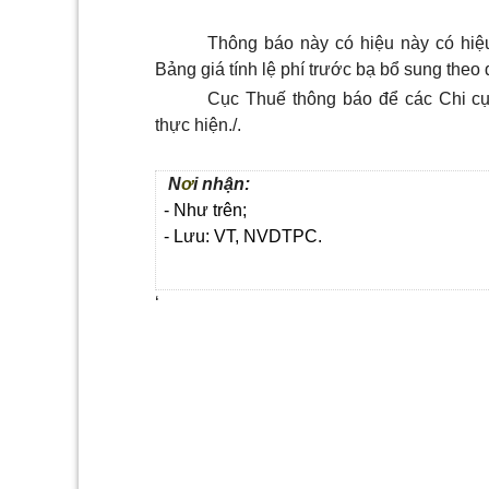
Th
ô
ng báo này có hiệu này có hiệ
Bảng giá tính lệ phí trước bạ bổ sung theo
Cục Thuế thông báo để các Chi c
thực hiện./.
N
ơ
i nhận:
- Như trên;
- Lưu: VT, NVDTPC.
‘