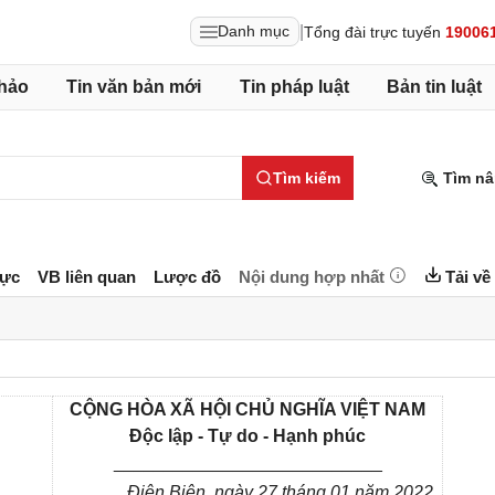
|
Danh mục
Tổng đài trực tuyến
19006
hảo
Tin văn bản mới
Tin pháp luật
Bản tin luật
Tìm kiếm
Tìm nâ
lực
VB liên quan
Lược đồ
Nội dung hợp nhất
Tải về
CỘNG HÒA XÃ HỘI CHỦ NGHĨA VIỆT NAM
Độc lập - Tự do - Hạnh phúc
___________________________
Điện Biên
, ngày 27 tháng 01
năm 2022