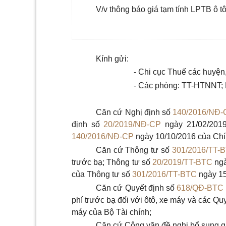
V/v
thông báo giá tạm tính LPTB ô t
Kính gửi:
- Chi cục Thuế các huyện
- Các phòng: TT-HTNNT;
Căn cứ Nghị định số
140/2016/NĐ-
định số
20/2019/NĐ-CP
ngày 21/02/2019
140/2016/NĐ-CP
ngày 10/10/2016 của Chín
Căn cứ Thông tư số
301/2016/TT-
trước bạ; Thông tư số
20/2019/TT-BTC
ngà
của Thông tư số
301/2016/TT-BTC
ngày 15
Căn cứ Quyết định số
618/QĐ-BTC
phí trước bạ đối với ôtô, xe máy và các Quy
máy của Bộ Tài chính;
Căn cứ Công văn đề nghị bổ sung gi