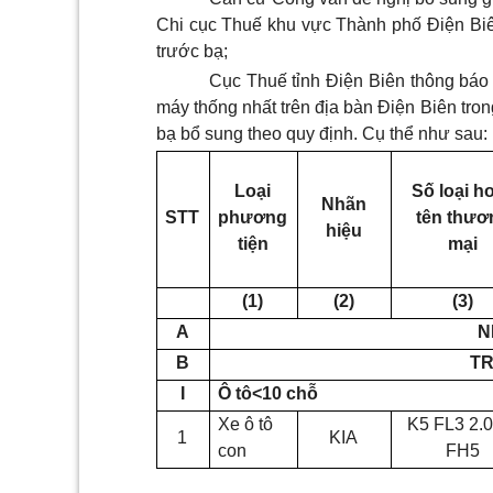
Chi cục Thuế khu vực Thành phố Điện B
trước bạ;
Cục Thuế tỉnh Điện Biên thông báo áp
máy thống nhất trên địa bàn Điện Biên tron
bạ bổ sung theo quy định. Cụ thể như sau:
Loại
Số loại h
Nhãn
STT
phương
tên thươ
hiệu
tiện
mại
(1)
(2)
(3)
A
N
B
T
I
Ô tô<10 chỗ
Xe ô tô
K5 FL3 2.
1
KIA
con
FH5