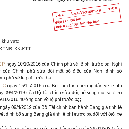
ô
Hiệu lực: Đã biết
Tình trạng hiệu lực: Đã biết
, khu vực;
 KTNB; KK-KTT.
CP
ngày 10/10/2016 của Chính phủ về lệ phí trước bạ; Nghị
 của Chính phủ sửa đổi một số điều của Nghị định số
h phủ về lệ phí trước bạ;
BTC
ngày 15/11/2016 của Bộ Tài chính hướng dẫn về lệ phí
y 09/4/2019 của Bộ Tài chính sửa đổi, bổ sung một số điều
/11/2016 hướng dẫn về lệ phí trước bạ;
ngày 09/4/2019 của Bộ Tài chính ban hành Bảng giá tính lệ
ết định bổ sung Bảng giá tính lệ phí trước bạ đối với ôtô, xe
á ô tô, xe máy chưa có trong bảng giá ngày 26/01/2022 của