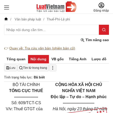
Đăng nhập
Văn bản pháp luật
Thuế-Phí-Lệ phí
Tìm nâng cao
👉
Quay về: Tra cứu văn bản (phiên bản cũ)
Tổng quan
Nội dung
VB gốc
Tiếng Anh
Lược đồ
Lưu
Tìm từ trong trang
Tình trạng hiệu lực:
Đã biết
BỘ TÀI CHÍNH
CỘNG HÒA XÃ HỘI CHỦ
TỔNG CỤC THUẾ
NGHĨA VIỆT NAM
-------------------
Độc lập – Tự do – Hạnh phúc
Số: 609/TCT-CS
-------------------------
V/v: Thuế GTGT của
Hà Nội, ngày 23 tháng 02 năm