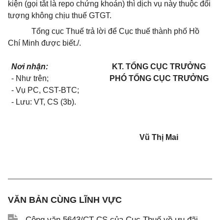
kiện (gọi tắt là repo chứng khoán) thì dịch vụ này thuộc đối
tượng không chịu thuế GTGT.
Tổng cục Thuế trả lời để Cục thuế thành phố Hồ
Chí Minh được biết./.
Nơi nhận:
KT. TỔNG CỤC TRƯỞNG
- Như trên;
PHÓ TỔNG CỤC TRƯỞNG
- Vụ PC, CST-BTC;
- Lưu: VT, CS (3b).
Vũ Thị Mai
VĂN BẢN CÙNG LĨNH VỰC
Công văn 5643/CT-CS của Cục Thuế về ưu đãi