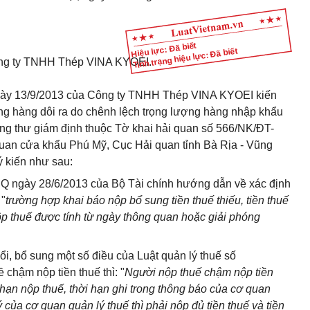
Hiệu lực: Đã biết
Tình trạng hiệu lực: Đã biết
g ty TNHH Thép VINA KYOEI.
ngày 13/9/2013 của Công ty TNHH Thép VINA KYOEI kiến
ượng hàng dôi ra do chênh lệch trọng lượng hàng nhập khẩu
ứng thư giám định thuộc Tờ khai hải quan số 566/NK/ĐT-
uan cửa khẩu Phú Mỹ, Cục Hải quan tỉnh Bà Rịa - Vũng
ý kiến như sau:
 ngày 28/6/2013 của Bộ Tài chính hướng dẫn về xác định
 "
trường hợp khai báo nộp bổ sung tiền thuế thiếu, tiền thuế
ộp thuế được tính từ ngày thông quan hoặc giải phóng
i, bổ sung một số điều của Luật quản lý thuế số
chậm nộp tiền thuế thì: "
Người nộp thuế chậm nộp tiền
a hạn nộp thuế, thời hạn ghi trong thông báo của cơ quan
ý của cơ quan quản lý thuế thì phải nộp đủ tiền thuế và tiền