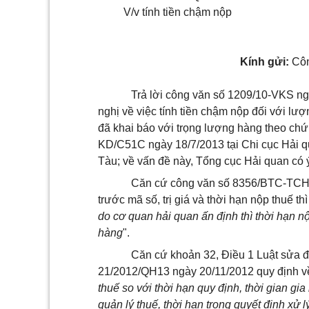
V/v tính tiền chậm nộp
Kính gửi:
Côn
Trả lời công văn số 1209/10-VKS 
nghị về việc tính tiền chậm nộp đối với l
đã khai báo với trọng lượng hàng theo ch
KD/C51C ngày 18/7/2013 tại Chi cục Hải q
Tàu; về vấn đề này, Tổng cục Hải quan có 
Căn cứ công văn số 8356/BTC-TCHQ
trước mã số, trị giá và thời hạn nộp thuế thì
do cơ quan hải quan ấn định thì thời hạn n
hàng
".
Căn cứ khoản 32, Điều 1 Luật sửa đổ
21/2012/QH13 ngày 20/11/2012 quy định về 
thuế so với thời hạn quy định, thời gian gi
quản lý thuế, thời hạn trong quyết định xử l