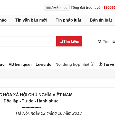
|
Danh mục
Tổng đài trực tuyến
19006
hảo
Tin văn bản mới
Tin pháp luật
Bản tin luật
Tìm kiếm
Tìm nâ
lực
VB liên quan
Lược đồ
Nội dung hợp nhất
Tải về
 HÒA XÃ HỘI CHỦ NGHĨA VIỆT NAM
Độc lập - Tự do - Hạnh phúc
---------------
Hà Nội, ngày 02 tháng 10 năm 2013