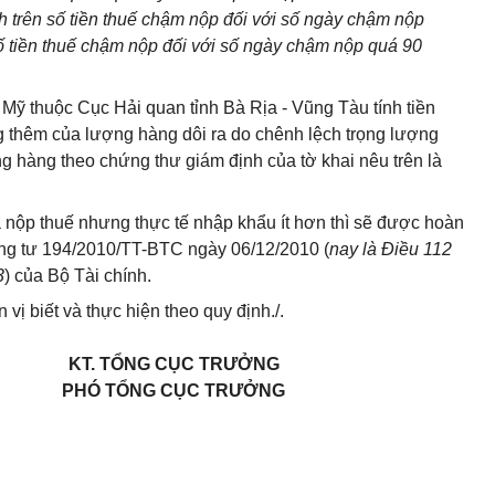
h trên số tiền thuế chậm nộp đối với số ngày chậm nộp
ố tiền thuế chậm nộp đối với số ngày chậm nộp quá 90
Mỹ thuộc Cục Hải quan tỉnh Bà Rịa - Vũng Tàu tính tiền
ng thêm của lượng hàng dôi ra do chênh lệch trọng lượng
g hàng theo chứng thư giám định của tờ khai nêu trên là
nộp thuế nhưng thực tế nhập khẩu ít hơn thì sẽ được hoàn
hông tư 194/2010/TT-BTC ngày 06/12/2010 (
nay là Điều 112
3
) của Bộ Tài chính.
ị biết và thực hiện theo quy định./.
KT. TỔNG CỤC TRƯỞNG
PHÓ TỔNG CỤC TRƯỞNG