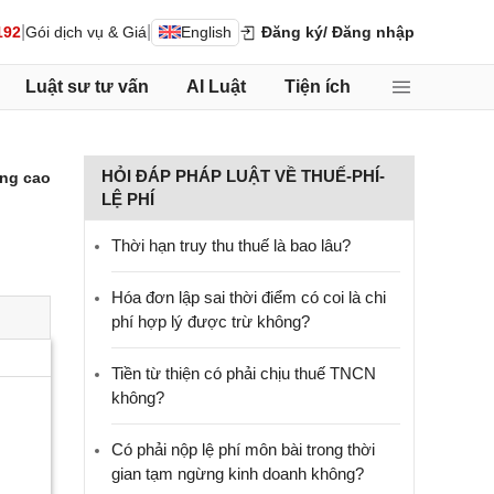
|
|
192
Gói dịch vụ & Giá
English
Đăng ký
/ Đăng nhập
Luật sư tư vấn
AI Luật
Tiện ích
HỎI ĐÁP PHÁP LUẬT VỀ THUẾ-PHÍ-
ng cao
LỆ PHÍ
Thời hạn truy thu thuế là bao lâu?
Hóa đơn lập sai thời điểm có coi là chi
phí hợp lý được trừ không?
Tiền từ thiện có phải chịu thuế TNCN
không?
Có phải nộp lệ phí môn bài trong thời
gian tạm ngừng kinh doanh không?