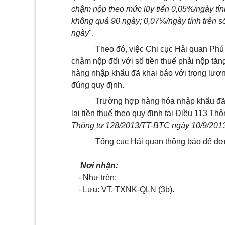
chậm nộp theo mức lũy tiến 0,05%/ngày tín
không quá 90 ngày; 0,07%/ngày tính trên s
ngày
".
Theo đó, việc Chi cục Hải quan Phú 
chậm nộp đối với số tiền thuế phải nộp tă
hàng
nhập khẩu đã khai báo với trọng lượn
đúng quy định.
Trường hợp hàng hóa nhập khẩu đã 
lại tiền thuế theo quy định tại Điều 113 T
Thông tư 128/2013/TT-BTC ngày 10/9/201
Tổng cục Hải quan thông báo để đơn v
Nơi nhận:
- Như trên;
- Lưu: VT, TXNK-QLN (3b).