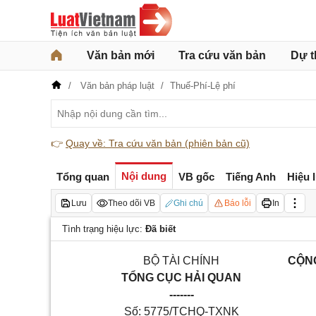
Văn bản mới
Tra cứu văn bản
Dự t
Văn bản pháp luật
Thuế-Phí-Lệ phí
👉
Quay về: Tra cứu văn bản (phiên bản cũ)
Nội dung
Tổng quan
VB gốc
Tiếng Anh
Hiệu 
Lưu
Theo dõi VB
Ghi chú
Báo lỗi
In
Tình trạng hiệu lực:
Đã biết
BỘ TÀI CHÍNH
CỘNG
TỔNG CỤC HẢI QUAN
-------
Số: 5775/TCHQ-TXNK