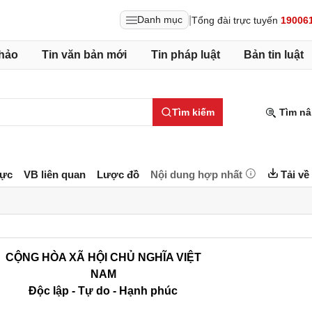
|
Danh mục
Tổng đài trực tuyến
19006
hảo
Tin văn bản mới
Tin pháp luật
Bản tin luật
Tìm kiếm
Tìm nâ
lực
VB liên quan
Lược đồ
Nội dung hợp nhất
Tải về
CỘNG HÒA XÃ HỘI CHỦ NGHĨA VIỆT
NAM
Độc lập - Tự do - Hạnh phúc
______________________