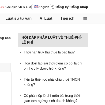
|
|
192
Gói dịch vụ & Giá
English
Đăng ký
/ Đăng nhập
Luật sư tư vấn
AI Luật
Tiện ích
HỎI ĐÁP PHÁP LUẬT VỀ THUẾ-PHÍ-
ng cao
LỆ PHÍ
Thời hạn truy thu thuế là bao lâu?
Hóa đơn lập sai thời điểm có coi là chi
phí hợp lý được trừ không?
Tiền từ thiện có phải chịu thuế TNCN
không?
Có phải nộp lệ phí môn bài trong thời
gian tạm ngừng kinh doanh không?