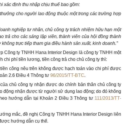
hi xác định thu nhập chịu thuế bao gồm:
iền thưởng cho người lao động thuộc một trong các trường hợp
 doanh nghiệp tư nhân, chủ công ty trách nhiệm hữu hạn một
ao trả cho các sáng lập viên, thành viên của hội đồng thành
 không trực tiếp tham gia điều hành sản xuất, kinh doanh.”
ợp Công ty TNHH Hana Interior Design là công ty TNHH một
chi phí tiền lương, tiền công trả cho chủ công ty thì:
tiền công nêu trên không được hạch toán vào chi phí được
Khoản 2.6 Điều 4 Thông tư
96/2015/TT-BTC
.
của chủ công ty nhận được do chính bản thân chủ công ty
lao động nhận được từ người sử dụng lao động; do đó không
 theo hướng dẫn tại Khoản 2 Điều 3 Thông tư
111/2013/TT-
 vướng mắc, đề nghị Công ty TNHH Hana Interior Design liên
 được hướng dẫn cụ thể.