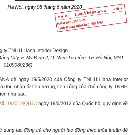
Hà Nội, ngày 08 tháng 6 năm 2020
Hiệu lực: Đã biết
Tình trạng hiệu lực: Đã biết
 ty TNHH Hana Interior Design
Đăng City, P. Mỹ Đình 2, Q. Nam Từ Liêm, TP. Hà Nội, MST:
0109080236)
HANA đề ngày 19/5/2020 của Công ty TNHH Hana Interior
ới thu nhập từ tiền lương, tiền công của chủ công ty TNHH
iến như sau:
 số
10/2012/QH13
ngày 18/6/2012 của Quốc hội quy định về
sử dụng lao động trả cho người lao động theo thỏa thuận để