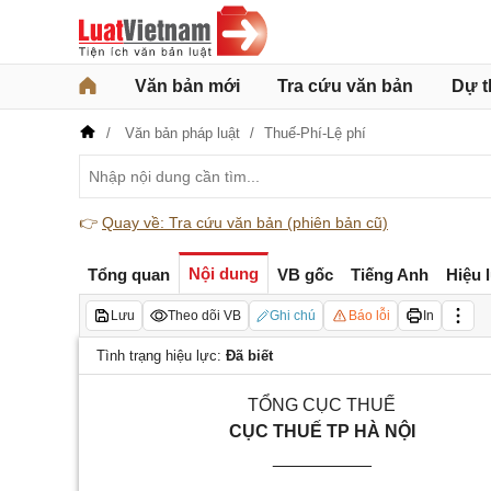
Văn bản mới
Tra cứu văn bản
Dự t
Văn bản pháp luật
Thuế-Phí-Lệ phí
👉
Quay về: Tra cứu văn bản (phiên bản cũ)
Nội dung
Tổng quan
VB gốc
Tiếng Anh
Hiệu 
Lưu
Theo dõi VB
Ghi chú
Báo lỗi
In
Tình trạng hiệu lực:
Đã biết
TỔNG CỤC THUẾ
CỤC THUẾ TP HÀ NỘI
__________