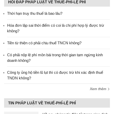
HỎI ĐÁP PHÁP LUẬT VỀ THUẾ-PHÍ-LỆ PHÍ
Thời hạn truy thu thuế là bao lâu?
Hóa đơn lập sai thời điểm có coi là chi phí hợp lý được trừ
không?
Tiền từ thiện có phải chịu thuế TNCN không?
Có phải nộp lệ phí môn bài trong thời gian tạm ngừng kinh
doanh không?
Công ty ủng hộ tiền lũ lụt thì có được trừ khi xác định thuế
TNDN không?
Xem thêm
TIN PHÁP LUẬT VỀ THUẾ-PHÍ-LỆ PHÍ