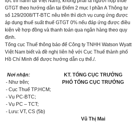
lực thi hành tại Việt Nam), không phải là người nộp thuế
GTGT theo hướng dẫn tại
Điểm 2 mục I phần A Thông tư
số 129/2008/TT-BTC
nêu trên thì dịch vụ cung ứng được
áp dụng thuế suất thuế GTGT 0% nếu đáp ứng được điều
kiện về hợp đồng và thanh toán qua ngân hàng theo quy
định.
Tổng cục Thuế thông báo để Công ty TNHH Watson Wyatt
Việt Nam biết và đề nghị liên hệ với Cục Thuế thành phố
Hồ Chí Minh để được hướng dẫn cụ thể./.
Nơi nhận:
KT. TỔNG CỤC TRƯỞNG
- Như trên;
PHÓ TỔNG CỤC TRƯỞNG
- Cục Thuế TP.HCM;
- Vụ PC-BTC;
- Vụ PC – TCT;
- Lưu: VT, CS (5b)
Vũ Thị Mai