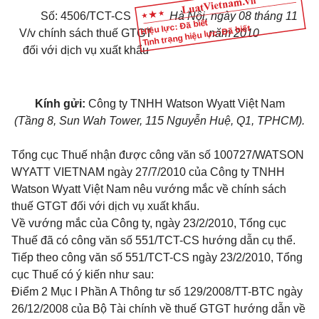
Số: 4506/TCT-CS
Hà Nội, ngày 08 tháng 11
Hiệu lực: Đã biết
Tình trạng hiệu lực: Đã biết
V/v chính sách thuế GTGT
năm 2010
đối với dịch vụ xuất khẩu
Kính gửi:
Công ty TNHH Watson Wyatt Việt Nam
(Tầng 8, Sun Wah Tower, 115 Nguyễn Huệ, Q1, TPHCM).
Tổng cục Thuế nhận được công văn số 100727/WATSON
WYATT VIETNAM ngày 27/7/2010 của Công ty TNHH
Watson Wyatt Việt Nam nêu vướng mắc về chính sách
thuế GTGT đối với dịch vụ xuất khẩu.
Về vướng mắc của Công ty, ngày 23/2/2010, Tổng cục
Thuế đã có công văn số 551/TCT-CS hướng dẫn cụ thể.
Tiếp theo công văn số 551/TCT-CS ngày 23/2/2010, Tổng
cục Thuế có ý kiến như sau:
Điểm 2 Mục I Phần A Thông tư số 129/2008/TT-BTC
ngày
26/12/2008 của Bộ Tài chính về thuế GTGT hướng dẫn về