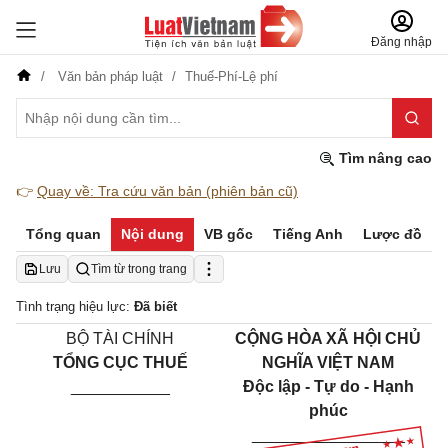
Đăng nhập
Văn bản pháp luật
Thuế-Phí-Lệ phí
Tìm nâng cao
👉
Quay về: Tra cứu văn bản (phiên bản cũ)
Tổng quan
Nội dung
VB gốc
Tiếng Anh
Lược đồ
Lưu
Tìm từ trong trang
Tình trạng hiệu lực:
Đã biết
BỘ TÀI CHÍNH
CỘNG HÒA XÃ HỘI CHỦ
TỔNG CỤC THUẾ
NGHĨA VIỆT NAM
___________
Độc lập - Tự do - Hạnh
phúc
_________________