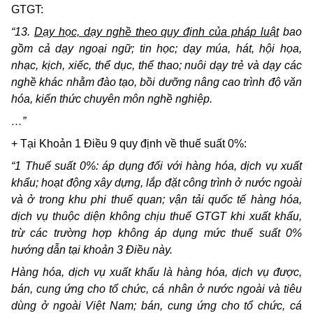
GTGT:
“13.
Dạy học, dạy nghề theo quy định của pháp luật
bao
gồm cả dạy ngoại ngữ; tin học; dạy múa, hát, hội họa,
nhạc, kịch, xiếc, thể dục, thể thao; nuôi dạy trẻ và dạy các
nghề khác nhằm đào tạo, bồi dưỡng nâng cao trình độ văn
hóa, kiến thức chuyên môn nghề nghiệp.
…”
+ Tại Khoản 1 Điều 9 quy định về thuế suất 0%:
“1 Thuế suất 0%: áp dụng đối với hàng hóa, dịch vụ xuất
khẩu; hoạt động xây dựng, lắp đặt công trình ở nước ngoài
và ở trong khu phi thuế quan; vận tải quốc tế hàng hóa,
dịch vụ thuộc diện không chịu thuế GTGT khi xuất khẩu,
trừ các trường hợp không áp dụng mức thuế suất 0%
hướng dẫn tại khoản 3 Điều này.
Hàng hóa, dịch vụ xuất khẩu là hàng hóa, dịch vụ được,
bán, cung ứng cho tổ chức, cá nhân ở nước ngoài và tiêu
dùng ở ngoài Việt Nam; bán, cung ứng cho tổ chức, cá