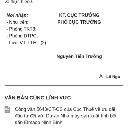
và thực hiện./.
Nơi nhận:
KT. CỤC TRƯỞNG
-
Như trên;
PHÓ CỤC TRƯỞNG
- Phòng TKT3;
- Phòng DTPC;
- Lưu: VT, TTHT (2).
Nguyễn Tiến Trường
Lã Nga
VĂN BẢN CÙNG LĨNH VỰC
Công văn 5643/CT-CS của Cục Thuế về ưu đãi
đầu tư đối với Dự án Nhà máy sản xuất tinh bột
sắn Elmaco Ninh Bình