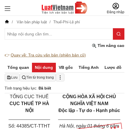
Đăng nhập
Văn bản pháp luật
Thuế-Phí-Lệ phí
Tìm nâng cao
👉
Quay về: Tra cứu văn bản (phiên bản cũ)
Tổng quan
Nội dung
VB gốc
Tiếng Anh
Lược đồ
Lưu
Tìm từ trong trang
Tình trạng hiệu lực:
Đã biết
TỔNG CỤC THUẾ
CỘNG HÒA XÃ HỘI CHỦ
CỤC THUẾ TP HÀ
NGHĨA VIỆT NAM
NỘI
Độc lập - Tự do - Hạnh phúc
________________
________________________
Số:
44385
/CT-TTHT
Hà Nội, ngày
01
tháng
6
năm