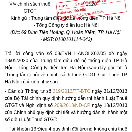
V/v chính sách thuế
20
20
Hiệu lực: Đã biết
GTGT
Tình trạng hiệu lực: Đã biết
Kính gửi:
Trung tâm điều độ hệ thống điện TP Hà Nội
- Tổng Công ty điện lực Hà Nội
(Đ/c: 69 Đinh Tiên Hoàng, Q. Hoàn Kiếm, TP. Hà Nội
- MST: 0100101114-043)
Trả lời công văn số 08/EVN HANOI-X02/05 đề ngày
18/05/2020 của Trung tâm điều độ hệ thống điện TP Hà
Nội - Tổng Công ty điện lực Hà Nội (sau đây gọi tắt là
“Trung tâm”) hỏi về chính sách thuế GTGT, Cục Thuế TP
Hà Nội có ý kiến như sau:
- Căn cứ Thông tư số
219/2013/TT-BTC
ngày 31/12/2013
của Bộ Tài chính quy định hướng dẫn thi hành Luật Thuế
GTGT và Nghị định số
209/2013/NĐ-CP
ngày 18/12/2013
của Chính phủ quy định chi tiết và hướng dẫn thi hành một
số điều Luật Thuế GTGT:
+ Tại khoản 13 Điều 4 quy định đối tượng không chịu thuế