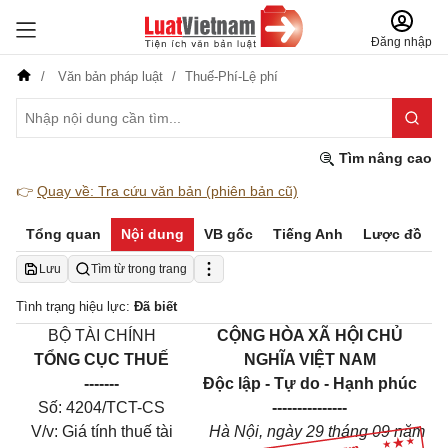
Đăng nhập
Văn bản pháp luật
Thuế-Phí-Lệ phí
Tìm nâng cao
👉
Quay về: Tra cứu văn bản (phiên bản cũ)
Tổng quan
Nội dung
VB gốc
Tiếng Anh
Lược đồ
Lưu
Tìm từ trong trang
Tình trạng hiệu lực:
Đã biết
BỘ TÀI CHÍNH
CỘNG HÒA XÃ HỘI CHỦ
TỔNG CỤC THUẾ
NGHĨA VIỆT NAM
-------
Độc lập - Tự do - Hạnh phúc
Số: 4204/TCT-CS
---------------
V/v: Giá tính thuế tài
Hà Nội, ngày 29 tháng 09 năm