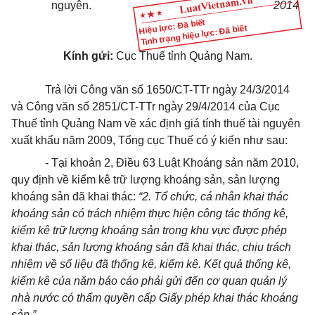
nguyên.
2014
Hiệu lực: Đã biết
Tình trạng hiệu lực: Đã biết
Kính gửi:
Cục Thuế tỉnh Quảng Nam.
Trả lời Công văn số 1650/CT-TTr ngày 24/3/2014
và Công văn số 2851/CT-TTr ngày 29/4/2014 của Cục
Thuế tỉnh Quảng Nam về xác định giá tính thuế tài nguyên
xuất khẩu năm 2009, Tổng cục Thuế có ý kiến như sau:
- Tại khoản 2, Điều 63 Luật Khoáng sản năm 2010,
quy định về kiểm kê trữ lượng khoáng sản, sản lượng
khoáng sản đã khai thác:
“2. Tổ chức, cá nhân khai thác
khoáng sản có trách nhiệm thực hiện công tác thống kê,
kiểm kê trữ lượng khoáng sản trong khu vực được phép
khai thác, sản lượng khoáng sản đã khai thác, chịu trách
nhiệm về số liệu đã thống kê, kiểm kê. Kết quả thống kê,
kiểm kê của năm báo cáo phải gửi đến cơ quan quản lý
nhà nước có thẩm quyền cấp Giấy phép khai thác khoáng
sản.”