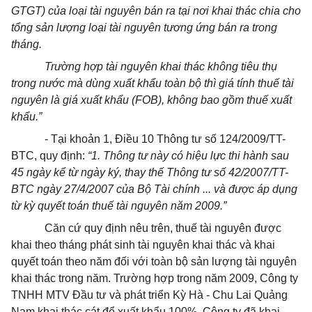
GTGT) của loại tài nguyên bán ra tại nơi khai thác chia cho
tổng sản lượng loại tài nguyên tương ứng bán ra trong
tháng.
Trường hợp tài nguyên khai thác không tiêu thụ
trong nước mà dùng xuất khẩu toàn bộ thì giá tính thuế tài
nguyên là giá xuất khẩu (FOB), không bao gồm thuế xuất
khẩu.”
- Tại khoản 1, Điều 10 Thông tư số 124/2009/TT-
BTC, quy định:
“1. Thông tư này có hiệu lực thi hành sau
45 ngày kể từ ngày ký, thay thế Thông tư số 42/2007/TT-
BTC ngày 27/4/2007 của Bộ Tài chính ... và được áp dụng
từ kỳ quyết toán thuế tài nguyên năm 2009.”
Căn cứ quy định nêu trên, thuế tài nguyên được
khai theo tháng phát sinh tài nguyên khai thác và khai
quyết toán theo năm đối với toàn bộ sản lượng tài nguyên
khai thác trong năm. Trường hợp trong năm 2009, Công ty
TNHH MTV Đầu tư và phát triển Kỳ Hà - Chu Lai Quảng
Nam khai thác cát để xuất khẩu 100%. Công ty đã khai