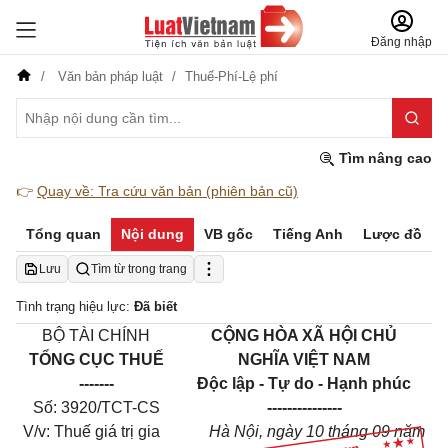
Đăng nhập
Văn bản pháp luật
Thuế-Phí-Lệ phí
Tìm nâng cao
👉
Quay về: Tra cứu văn bản (phiên bản cũ)
Tổng quan
Nội dung
VB gốc
Tiếng Anh
Lược đồ
Lưu
Tìm từ trong trang
Tình trạng hiệu lực:
Đã biết
BỘ TÀI CHÍNH
CỘNG HÒA XÃ HỘI CHỦ
TỔNG CỤC THUẾ
NGHĨA VIỆT NAM
-------
Độc lập - Tự do - Hạnh phúc
Số: 3920/TCT-CS
---------------
V/v: Thuế giá trị gia
Hà Nội, ngày 10 tháng 09 năm