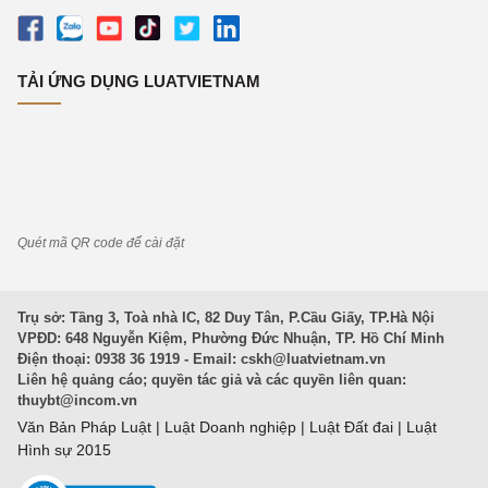
TẢI ỨNG DỤNG LUATVIETNAM
Quét mã QR code để cài đặt
Trụ sở: Tầng 3, Toà nhà IC, 82 Duy Tân, P.Cầu Giấy, TP.Hà Nội
VPĐD: 648 Nguyễn Kiệm, Phường Đức Nhuận, TP. Hồ Chí Minh
Điện thoại: 0938 36 1919 - Email:
cskh@luatvietnam.vn
Liên hệ quảng cáo; quyền tác giả và các quyền liên quan:
thuybt@incom.vn
Văn Bản Pháp Luật
|
Luật Doanh nghiệp
|
Luật Đất đai
|
Luật
Hình sự 2015