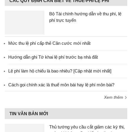
CÁC QUY ĐỊNH CẦN BIẾT VỀ THUẾ-PHÍ-LỆ PHÍ
Bộ Tài chính hướng dẫn về thu phí, lệ
phí trực tuyến
Mức thu lệ phí cấp thẻ Căn cước mới nhất
Hướng dẫn ghi Tờ khai lệ phí trước bạ nhà đất
Lệ phí làm hộ chiếu là bao nhiêu? [Cập nhật mới nhất]
Cách gọi chính xác là thuế môn bài hay lệ phí môn bài?
Xem thêm
TIN VĂN BẢN MỚI
Thủ tướng yêu cầu cắt giảm các kỳ thi,